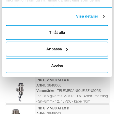
information som du har tillhandahållit eller som de har
ArtNr
3848063
Varumärke
TELEMECANIQUE SENSORS
samlat in när du har använt deras tjänster.
Induktiv givare XS6 M12 - L50mm - mässing -
Visa detaljer
Sn=4mm - 12..48VDC - kabel 10m
IND GIV M12 ATEX D
Lägg i kundvagn
ST
ArtNr
3848064
Tillåt alla
Varumärke
TELEMECANIQUE SENSORS
Induktiv givare XS6 M12 - L50mm - mässing -
Sn=4mm - 12..48VDC - kabel 10m
Anpassa
IND GIV M18 ATEX D
Lägg i kundvagn
ST
ArtNr
3848065
Varumärke
TELEMECANIQUE SENSORS
Avvisa
Induktiv givare XS6 M18 - L61.4mm - mässing
- Sn=8mm - 12..48VDC - kabel 10m
IND GIV M18 ATEX D
Lägg i kundvagn
ST
ArtNr
3848066
Varumärke
TELEMECANIQUE SENSORS
Induktiv givare XS6 M18 - L61.4mm - mässing
- Sn=8mm - 12..48VDC - kabel 10m
IND GIV M30 ATEX D
Lägg i kundvagn
ST
ArtNr
3848067