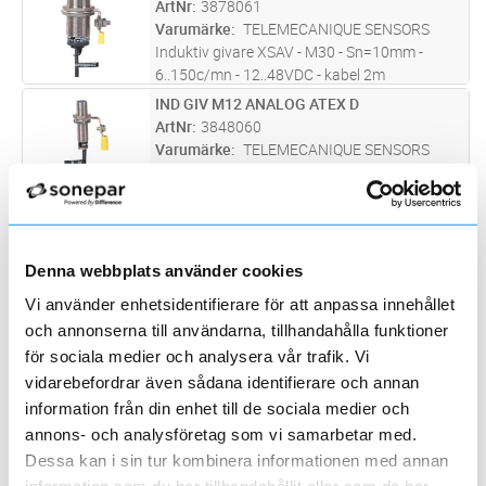
ArtNr
3878061
Varumärke
TELEMECANIQUE SENSORS
Induktiv givare XSAV - M30 - Sn=10mm -
6..150c/mn - 12..48VDC - kabel 2m
IND GIV M12 ANALOG ATEX D
Lägg i kundvagn
ST
ArtNr
3848060
Varumärke
TELEMECANIQUE SENSORS
Induktiv givare XS1 M12 - L50mm - mässing -
Sn=2mm - 12..24VDC - kabel 2m
IND GIV M18 ANALOG ATEX D
Lägg i kundvagn
ST
ArtNr
3848061
Varumärke
TELEMECANIQUE SENSORS
Denna webbplats använder cookies
Induktiv givare XS1 M18 - L52.5mm - mässing
Vi använder enhetsidentifierare för att anpassa innehållet
- Sn=5mm - 12..24VDC - kabel 2m
och annonserna till användarna, tillhandahålla funktioner
IND GIV M30 ANALOG ATEX D
Lägg i kundvagn
ST
för sociala medier och analysera vår trafik. Vi
ArtNr
3848062
vidarebefordrar även sådana identifierare och annan
Varumärke
TELEMECANIQUE SENSORS
information från din enhet till de sociala medier och
Induktiv givare XS1 M30 - L50mm - mässing -
annons- och analysföretag som vi samarbetar med.
Sn=10mm - 12..24VDC - kabel 2m
Dessa kan i sin tur kombinera informationen med annan
IND GIV M12 ATEX D
Lägg i kundvagn
ST