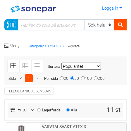
Logga in
Meny
Kategorier
Ex/ATEX
Ex-givare
Sortera
<
1
>
20
50
100
200
Sida
Per sida
TELEMECANIQUE SENSORS
11 st
Filter
Lagerförda
Alla
VARVTALSVAKT ATEX D
Lägg i kundvagn
ST