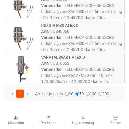
Varumärke
TELEMECANIQUE SENSORS
Induktiv givare XS6 M30 - L61.6mm - mässing
- Sn=15mm - 12..48VDC - kabel 10m
IND GIV M30 ATEX D
Lägg i kundvagn
ST
ArtNr
3848068
Varumärke
TELEMECANIQUE SENSORS
Induktiv givare XS6 M30 - L61.6mm - mässing
- Sn=15mm - 12..48VDC - kabel 10m
VARVTALSVAKT ATEX D
Lägg i kundvagn
ST
ArtNr
3878062
Varumärke
TELEMECANIQUE SENSORS
Induktiv givare XSAV - M30 - Sn=10mm -
120..3000c/mn - 12..48VDC - kabel 2m
<
1
>
Artiklar per sida
20
50
100
200
Mina sidor
Produkter
Lagerrensning
Butiker