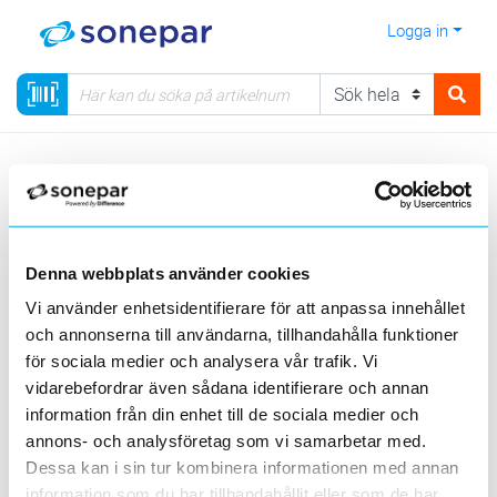
Logga in
Meny
Kategorier
Säkerhet
Kamerabevakning
Kamerabevakning Pelco
Sarix Value 2 serien
Sarix Value 2 Domekameror inomhus
Denna webbplats använder cookies
Vi använder enhetsidentifierare för att anpassa innehållet
Sortera
och annonserna till användarna, tillhandahålla funktioner
för sociala medier och analysera vår trafik. Vi
<
1
>
20
50
100
200
Sida
Per sida
vidarebefordrar även sådana identifierare och annan
information från din enhet till de sociala medier och
PELCO
annons- och analysföretag som vi samarbetar med.
Dessa kan i sin tur kombinera informationen med annan
information som du har tillhandahållit eller som de har