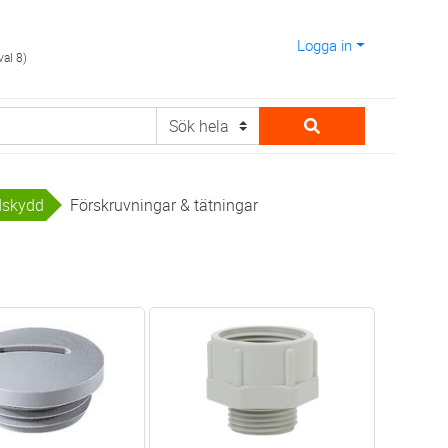
Logga in
val 8)
ndskydd
Förskruvningar & tätningar