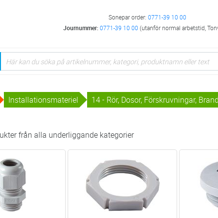
Sonepar order:
0771-39 10 00
Journummer:
0771-39 10 00
(utanför normal arbetstid, Ton
Installationsmateriel
14 - Rör, Dosor, Förskruvningar, Bra
kter från alla underliggande kategorier