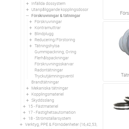
Infällda dossystem
Utanpåliggande kopplingsdosor
Förs
Förskruvningar & tätningar
Förskruvningar
Kontramuttrar
Blindplugg
Reducering/Förstoring
Tätningshylsa
Gummipackning, O-ring
Flerhålspackningar
Förskruvningsskarvar
Radontätningar
Tät
Tryckutjämningsventil
Brandtätningar
Mekaniska tätningar
Kopplingsmateriel
Skyddsslang
15 - Fästmateriel
17 - Fastighetsautomation
18 - Strömställarsystem
Verktyg, PPE & Förnödenheter (16,42,53,94)