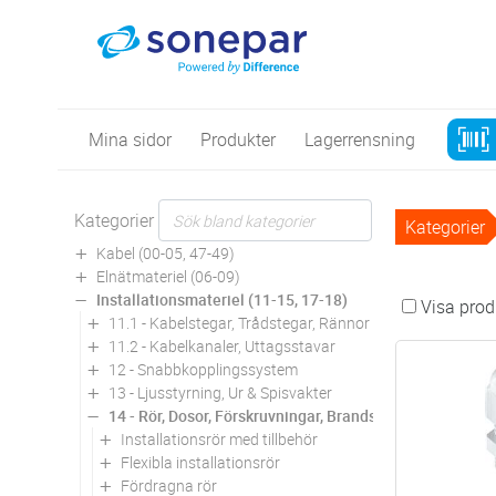
Mina sidor
Produkter
Lagerrensning
Kategorier
Kategorier
Kabel (00-05, 47-49)
Elnätmateriel (06-09)
Installationsmateriel (11-15, 17-18)
Visa produ
11.1 - Kabelstegar, Trådstegar, Rännor
11.2 - Kabelkanaler, Uttagsstavar
12 - Snabbkopplingssystem
13 - Ljusstyrning, Ur & Spisvakter
14 - Rör, Dosor, Förskruvningar, Brandskydd
Installationsrör med tillbehör
Flexibla installationsrör
Fördragna rör