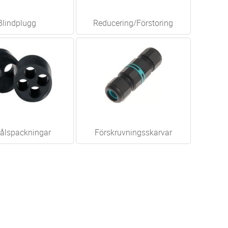
Blindplugg
Reducering/Förstoring
hålspackningar
Förskruvningsskarvar