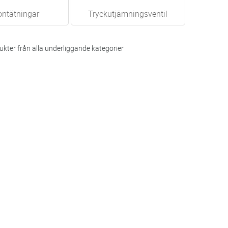
ntätningar
Tryckutjämningsventil
kter från alla underliggande kategorier