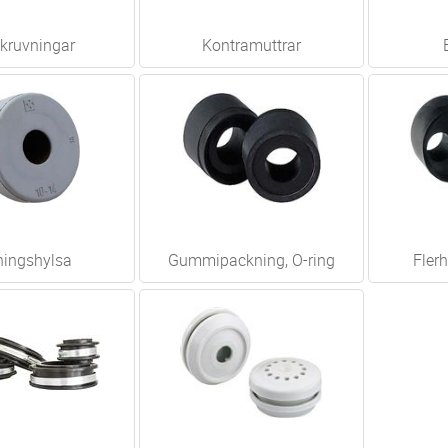
kruvningar
Kontramuttrar
ningshylsa
Gummipackning, O-ring
Fler