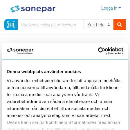
Logga in
Meny
Kategorier
Solenergisystem
Tillbehör för installation
Rör & slang
Tillbehör rör och slang
Denna webbplats använder cookies
Sortera
Vi använder enhetsidentifierare för att anpassa innehållet
och annonserna till användarna, tillhandahålla funktioner
<
1
>
20
50
100
200
Sida
Per sida
för sociala medier och analysera vår trafik. Vi
vidarebefordrar även sådana identifierare och annan
information från din enhet till de sociala medier och
Produktlinjer
annons- och analysföretag som vi samarbetar med.
Dessa kan i sin tur kombinera informationen med annan
1 st
Filter
information som du har tillhandahållit eller som de har
Lagerförda
Alla