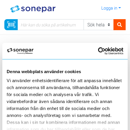
Logga in
Meny
Kategorier
Elnätmateriel
06 - Kabelskyddsystem
Kabelskyddsrör SRE
Denna webbplats använder cookies
Visa produkter från alla underliggande kategorier
Vi använder enhetsidentifierare för att anpassa innehållet
och annonserna till användarna, tillhandahålla funktioner
för sociala medier och analysera vår trafik. Vi
vidarebefordrar även sådana identifierare och annan
information från din enhet till de sociala medier och
Kabelskyddsrör
annons- och analysföretag som vi samarbetar med.
Kabelskyddsrör
SRE släta på
SRE
ring/coil
Böjar för SRE-rör
Dessa kan i sin tur kombinera informationen med annan
information som du har tillhandahållit eller som de har