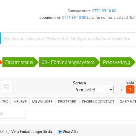
Sonepar order:
0771-39 10 00
Journummer:
0771-39 10 00
(utanför normal arbetstid, Ton
Elnätmateriel
08 - Förbindningssystem
Pressverktyg
Sida
Sortera
<
1
IPEX
MELBYE
MILWAUKEE
PFISTERER
PHOENIX CONTACT
SABP ELT
er
Visa Endast
Lagerförda
Visa
Alla