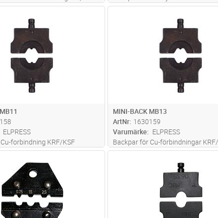
ressningAnvänds i PVL130P +
PVL130P och PVL130S
Lägg i kundvagn
Lägg i kun
ST
Antal
ST
 MB11
MINI-BACK MB13
158
ArtNr
1630159
ELPRESS
Varumärke
ELPRESS
 Cu-forbindning KRF/KSF
Backpar för Cu-förbindningar KRF
25 mm2Används i PVL350
kabelskor 35 mm2Används i PVL3
Lägg i kundvagn
Lägg i kun
ST
Antal
PR