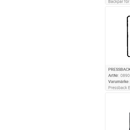
Backpar för
pressning.
Antal
avgrening 
PRESSBACK
ArtNr
0890
Varumärke
Pressback 
Antal