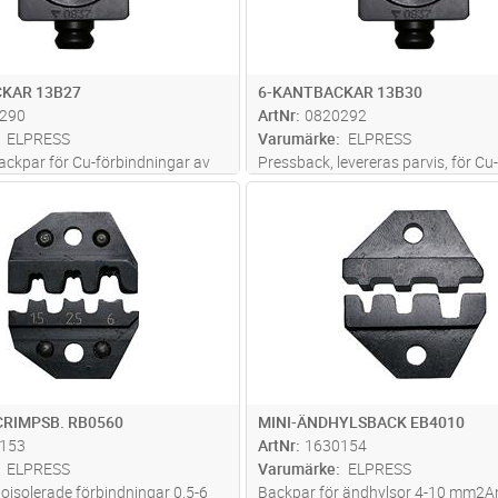
KAR 13B27
6-KANTBACKAR 13B30
290
ArtNr
0820292
ELPRESS
Varumärke
ELPRESS
backpar för Cu-förbindningar av
Pressback, levereras parvis, för Cu-
F 185 mm2, sexkantpressning.
förbindningar av typ KRF/KSF 24
Lägg i kundvagn
Lägg i kun
ST
Antal
ST
llare behövs.2 pressningar.
sexkantpressning. Används utan
1300 systemet.
backhållare. 2 pressningar
CRIMPSB. RB0560
MINI-ÄNDHYLSBACK EB4010
153
ArtNr
1630154
ELPRESS
Varumärke
ELPRESS
 oisolerade förbindningar 0,5-6
Backpar för ändhylsor 4-10 mm2A