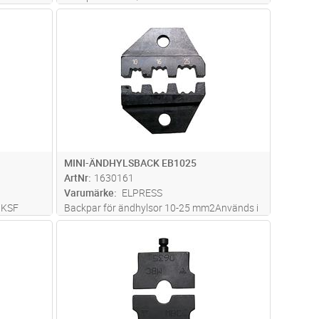
mm2Används i PVL350
dvagn
Lägg i kundvagn
Antal
ST
MINI-ÄNDHYLSBACK EB1025
ArtNr
1630161
Varumärke
ELPRESS
/KSF
Backpar för ändhylsor 10-25 mm2Används i
50
PVLP + PVL130S
dvagn
Lägg i kundvagn
Antal
PR