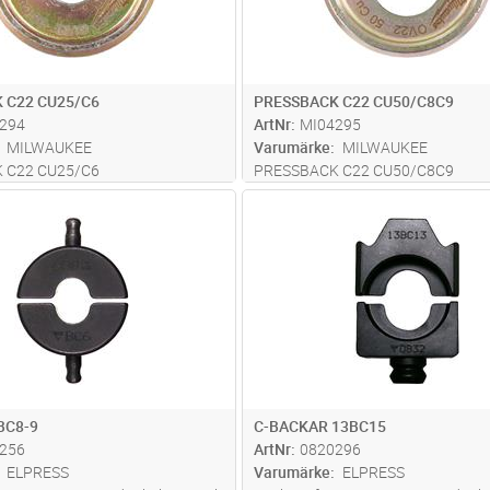
 C22 CU25/C6
PRESSBACK C22 CU50/C8C9
294
ArtNr
MI04295
MILWAUKEE
Varumärke
MILWAUKEE
 C22 CU25/C6
PRESSBACK C22 CU50/C8C9
Lägg i kundvagn
Lägg i kun
PR
Antal
PR
BC8-9
C-BACKAR 13BC15
256
ArtNr
0820296
ELPRESS
Varumärke
ELPRESS