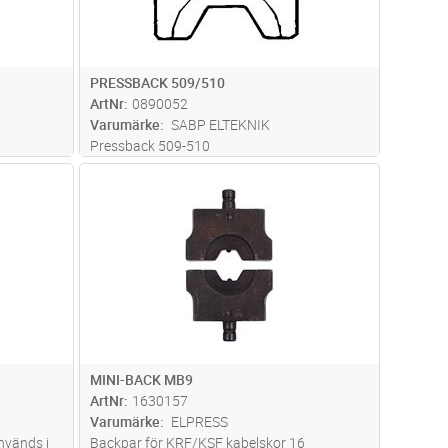
PRESSBACK 509/510
ArtNr
0890052
Varumärke
SABP ELTEKNIK
Pressback 509-510
0 mm2,
dvagn
Lägg i kundvagn
Antal
ST
MINI-BACK MB9
ArtNr
1630157
Varumärke
ELPRESS
nvänds i
Backpar för KRF/KSF kabelskor 16