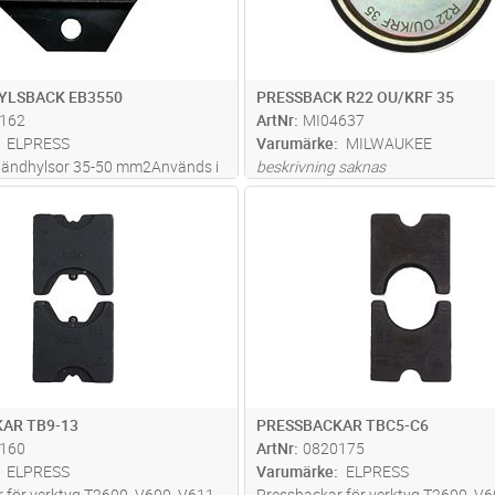
YLSBACK EB3550
PRESSBACK R22 OU/KRF 35
162
ArtNr
MI04637
ELPRESS
Varumärke
MILWAUKEE
r ändhylsor 35-50 mm2Används i
beskrivning saknas
 PVL130S
Lägg i kundvagn
Lägg i kun
PR
Antal
PR
AR TB9-13
PRESSBACKAR TBC5-C6
160
ArtNr
0820175
ELPRESS
Varumärke
ELPRESS
 för verktyg T2600, V600, V611
Pressbackar för verktyg T2600, V