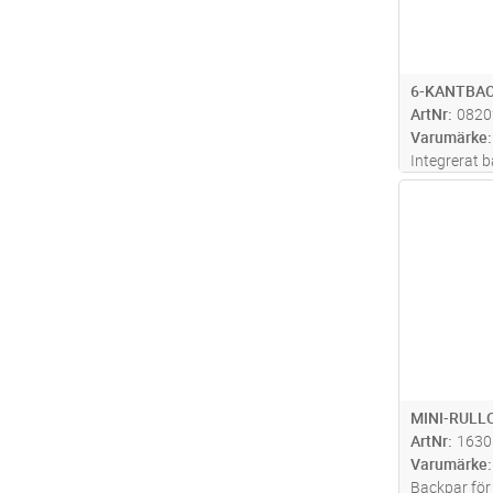
6-KANTBAC
ArtNr
0820
Varumärke
Integrerat 
typ KRF/KS
Antal
Inga backhå
Används i V
MINI-RULL
ArtNr
1630
Varumärke
Backpar för