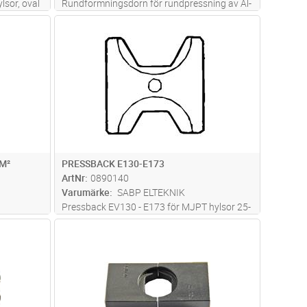
lsor, oval
Rundformningsdorn för rundpressning av Al-
0-95
ledare fåtrådig 240 mm2. Används i V1300
dvagn
Lägg i kundvagn
Antal
PR
systemet. 2 pressningar.
300
M²
PRESSBACK E130-E173
ArtNr
0890140
Varumärke
SABP ELTEKNIK
Pressback EV130 - E173 för MJPT hylsor 25-
50mm²
dvagn
Lägg i kundvagn
Antal
ST