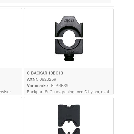
dvagn
Lägg i kundvagn
Antal
PR
C-BACKAR 13BC13
ArtNr
0820259
Varumärke
ELPRESS
hylsor
Backpar för Cu-avgrening med C-hylsor, oval
pressning.Genomgående ledare 95-70 mm2,
dvagn
Lägg i kundvagn
Antal
PR
avgrening 95-25 mm2Inga backhållare
behövs. Används i V1300 systemet.