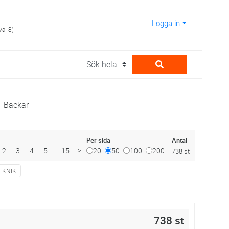
Logga in
val 8)
Backar
Antal
Per sida
2
3
4
5
...
15
>
20
50
100
200
738 st
EKNIK
738 st