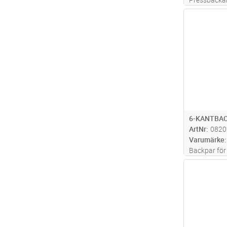
samt PVL611
Antal
förbindning
6-KANTBAC
ArtNr
0820
Varumärke
Backpar för
mm2, sexkan
Antal