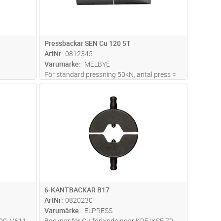
Pressbackar SEN Cu 120 5T
ArtNr
0812345
Varumärke
MELBYE
För standard pressning 50kN, antal press =
3, för skarvhylsa skall antalet press
dvagn
Lägg i kundvagn
Antal
PR
fördubblas
6-KANTBACKAR B17
ArtNr
0820230
Varumärke
ELPRESS
600, V611
Backpar för Cu-förbindningar KRF/KSF 70