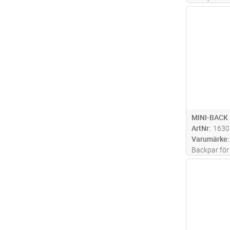
mm2, rullp
Antal
PVL130S.
MINI-BACK
ArtNr
1630
Varumärke
Backpar för
kabelskor 
Antal