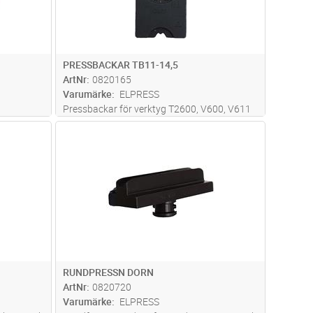
PRESSBACKAR TB11-14,5
ArtNr
0820165
Varumärke
ELPRESS
Pressbackar för verktyg T2600, V600, V611
samt PVL611. Används för pressning av Cu-
dvagn
Lägg i kundvagn
Antal
ST
förbindningar, sexkantpressning.
RUNDPRESSN DORN
ArtNr
0820720
Varumärke
ELPRESS