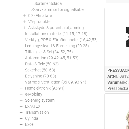
Sortimentslåda
Skarvklämmor för signalkabel
Antal
09 - Elmätare
VA-produkter
Åskskydd & potentialutjämning
Installationsmateriel (11-15, 17-18)
Verktyg, PPE & Förnödenheter (16,42,53,94)
Ledningsskydd & Fördelning (20-28)
Tillfällig el & Sol (24, 52, 75)
Automation (29-42, 45, 51-53)
Data & Tele (50-62)
Säkerhet (58, 63)
PRESSBACK
Belysning (70-83)
ArtNr
0812
Värme & Ventilation (85-89, 93-94)
Varumärke
Hemelektronik (93-94)
Pressbackar
e-Mobility
samt PVL611
Antal
Solenergisystem
pressning a
Ex/ATEX
oval pressn
Transmission
för pressnin
Cylinda
mer
Excel