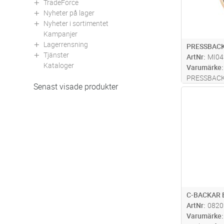
TradeForce
Nyheter på lager
Nyheter i sortimentet
Kampanjer
Lagerrensning
PRESSBACK
Tjänster
ArtNr
MI04
Kataloger
Varumärke
PRESSBACK
Senast visade produkter
Antal
C-BACKAR 
ArtNr
0820
Varumärke