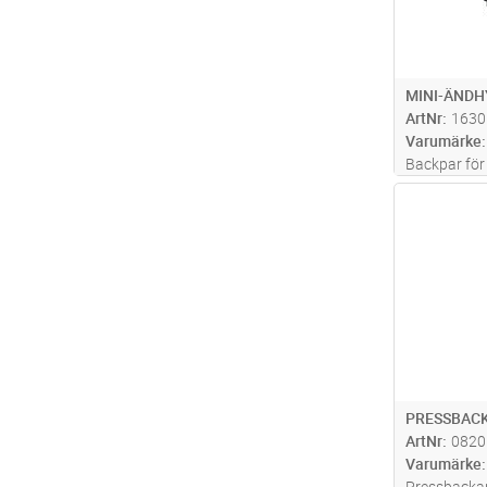
MINI-ÄNDH
ArtNr
1630
Varumärke
Backpar fö
PVL130P +
Antal
PRESSBACK
ArtNr
0820
Varumärke
Pressbackar