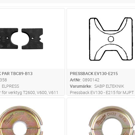
Lägg i kundvagn
Lägg i kun
PR
Antal
PR
 PAR TBC89-B13
PRESSBACK EV130-E215
358
ArtNr
0890142
ELPRESS
Varumärke
SABP ELTEKNIK
 för verktyg T2600, V600, V611
Pressback EV130 - E215 för MJPT 
. Ovalt urtag används för
95mm²
Lägg i kundvagn
Lägg i kun
ST
Antal
ST
v Cu-avgreningar med C-hylsor,
ing. Det andra urtaget används
g av Cu-förbindningar, s
...läs