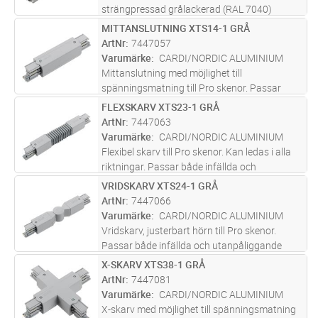
strängpressad grålackerad (RAL 7040)
aluminium. Monteras infälld i tak. Monteras
MITTANSLUTNING XTS14-1 GRÅ
Lägg i kundvagn
ST
på minst 2,2m över golv. Inom område som är
ArtNr
7447057
avskärmat eller avspärrat för allmä
...läs mer
Varumärke
CARDI/NORDIC ALUMINIUM
Mittanslutning med möjlighet till
spänningsmatning till Pro skenor. Passar
både infällda och utanpåliggande skenor.
FLEXSKARV XTS23-1 GRÅ
Lägg i kundvagn
ST
ArtNr
7447063
Varumärke
CARDI/NORDIC ALUMINIUM
Flexibel skarv till Pro skenor. Kan ledas i alla
riktningar. Passar både infällda och
utanpåliggande skenor.
VRIDSKARV XTS24-1 GRÅ
Lägg i kundvagn
ST
ArtNr
7447066
Varumärke
CARDI/NORDIC ALUMINIUM
Vridskarv, justerbart hörn till Pro skenor.
Passar både infällda och utanpåliggande
skenor.
X-SKARV XTS38-1 GRÅ
Lägg i kundvagn
ST
ArtNr
7447081
Varumärke
CARDI/NORDIC ALUMINIUM
X-skarv med möjlighet till spänningsmatning