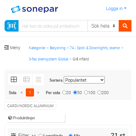
Logga in
Meny
Kategorier
Belysning
74 - Spot- & Downlights, skenor
3-fas skensystem Global
Grå infälld
Sortera
<
1
>
20
50
100
200
Sida
Per sida
CARDI/NORDIC ALUMINIUM
Produktlinjer
21 st
Filter
Lagerförda
Alla