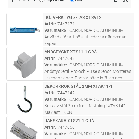
BÖJVERKTYG 3-FAS XTSV12
Lägg i kundvagn
ST
ArtNr
7447171
Varumärke
CARDI/NORDIC ALUMINIUM
Används för att böja ut ledarna när skenan
kapas.
ÄNDSTYCKE XTS41-1 GRÅ
Lägg i kundvagn
ST
ArtNr
7447048
Varumärke
CARDI/NORDIC ALUMINIUM
Ändstycke till Pro och Pulse skenor. Monteras
i skenans ände. Passar både infällda och
utanpåliggande skenor.
DEKORKROK STÅL 2MM XTAK11-1
Lägg i kundvagn
ST
ArtNr
7447142
Varumärke
CARDI/NORDIC ALUMINIUM
Krok av stål 2mm för infästning i XTAK142.
Maxlast: 100N.
RAKSKARV XTS21-1 GRÅ
Lägg i kundvagn
ST
ArtNr
7447060
Varumärke
CARDI/NORDIC ALUMINIUM