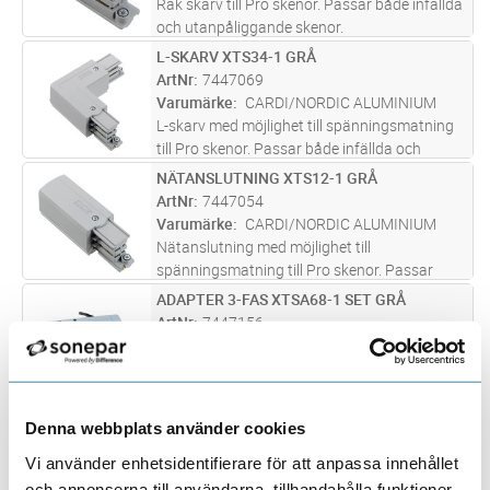
Rak skarv till Pro skenor. Passar både infällda
och utanpåliggande skenor.
L-SKARV XTS34-1 GRÅ
Lägg i kundvagn
ST
ArtNr
7447069
Varumärke
CARDI/NORDIC ALUMINIUM
L-skarv med möjlighet till spänningsmatning
till Pro skenor. Passar både infällda och
utanpåliggande skenor.
NÄTANSLUTNING XTS12-1 GRÅ
Lägg i kundvagn
ST
ArtNr
7447054
Varumärke
CARDI/NORDIC ALUMINIUM
Nätanslutning med möjlighet till
spänningsmatning till Pro skenor. Passar
både infällda och utanpåliggande skenor.
ADAPTER 3-FAS XTSA68-1 SET GRÅ
Lägg i kundvagn
ST
ArtNr
7447156
Varumärke
CARDI/NORDIC ALUMINIUM
3-fas adapter med nippel och dragavlastning.
Använd flertrådig kabel 0,5-1,5mm². 10A.
Maxlast: 100N.
T-SKARV XTS36-1 GRÅ
Lägg i kundvagn
ST
Denna webbplats använder cookies
ArtNr
7447075
Vi använder enhetsidentifierare för att anpassa innehållet
Varumärke
CARDI/NORDIC ALUMINIUM
och annonserna till användarna, tillhandahålla funktioner
T-skarv med möjlighet till spänningsmatning