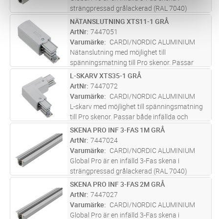
strängpressad grålackerad (RAL 7040)
aluminium. Monteras infälld i tak. Monteras
NÄTANSLUTNING XTS11-1 GRÅ
Lägg i kundvagn
ST
på minst 2,2m över golv. Inom område som är
ArtNr
7447051
avskärmat eller avspärrat för allmä
...läs mer
Varumärke
CARDI/NORDIC ALUMINIUM
Nätanslutning med möjlighet till
spänningsmatning till Pro skenor. Passar
både infällda och utanpåliggande skenor.
L-SKARV XTS35-1 GRÅ
Lägg i kundvagn
ST
ArtNr
7447072
Varumärke
CARDI/NORDIC ALUMINIUM
L-skarv med möjlighet till spänningsmatning
till Pro skenor. Passar både infällda och
utanpåliggande skenor.
SKENA PRO INF 3-FAS 1M GRÅ
Lägg i kundvagn
ST
ArtNr
7447024
Varumärke
CARDI/NORDIC ALUMINIUM
Global Pro är en infälld 3-Fas skena i
strängpressad grålackerad (RAL 7040)
aluminium. Monteras infälld i tak. Monteras
SKENA PRO INF 3-FAS 2M GRÅ
Lägg i kundvagn
ST
på minst 2,2m över golv. Inom område som är
ArtNr
7447027
avskärmat eller avspärrat för allmä
...läs mer
Varumärke
CARDI/NORDIC ALUMINIUM
Global Pro är en infälld 3-Fas skena i