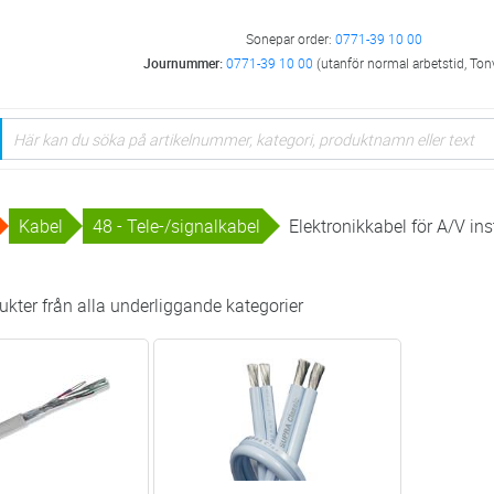
Sonepar order:
0771-39 10 00
Journummer:
0771-39 10 00
(utanför normal arbetstid, Ton
Kabel
48 - Tele-/signalkabel
Elektronikkabel för A/V ins
kter från alla underliggande kategorier