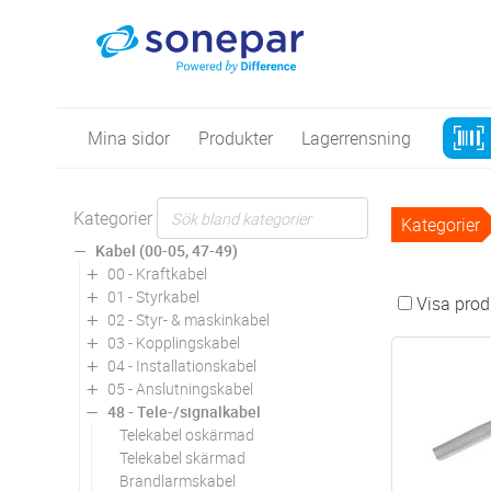
Mina sidor
Produkter
Lagerrensning
Kategorier
Kategorier
Kabel (00-05, 47-49)
00 - Kraftkabel
01 - Styrkabel
Visa produ
02 - Styr- & maskinkabel
03 - Kopplingskabel
04 - Installationskabel
05 - Anslutningskabel
48 - Tele-/signalkabel
Telekabel oskärmad
Telekabel skärmad
Brandlarmskabel