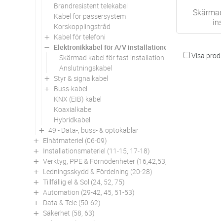
Brandresistent telekabel
Skärmad
Kabel för passersystem
in
Korskopplingstråd
Kabel för telefoni
Elektronikkabel för A/V installationer
Visa produ
Skärmad kabel för fast installation
Anslutningskabel
Styr & signalkabel
Buss-kabel
KNX (EIB) kabel
Koaxialkabel
Hybridkabel
49 - Data-, buss- & optokablar
Elnätmateriel (06-09)
Installationsmateriel (11-15, 17-18)
Verktyg, PPE & Förnödenheter (16,42,53,94)
Ledningsskydd & Fördelning (20-28)
Tillfällig el & Sol (24, 52, 75)
Automation (29-42, 45, 51-53)
Data & Tele (50-62)
Säkerhet (58, 63)