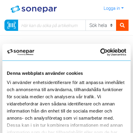
Logga in
Meny
Kategorier
Säkerhet
Elektrisk låsning
Motorslutbleck
Visa produkter från alla underliggande kategorier
Denna webbplats använder cookies
Vi använder enhetsidentifierare för att anpassa innehållet
och annonserna till användarna, tillhandahålla funktioner
för sociala medier och analysera vår trafik. Vi
vidarebefordrar även sådana identifierare och annan
information från din enhet till de sociala medier och
Exma Compact
Exma Rapid
annons- och analysföretag som vi samarbetar med.
Dessa kan i sin tur kombinera informationen med annan
Visa produkter från alla underliggande kategorier
information som du har tillhandahållit eller som de har