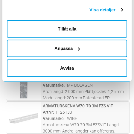
klamringsmetoder
ARMATURSKENA W70-70 3M FZS
Lägg i kundvagn
ST
Visa detaljer
ArtNr
1126130
Varumärke
WIBE
Armaturskena W70-70 3m Fzs Längd 3000
Tillåt alla
mm. Andra längder kan offereras.
TELERÄNNA 100MM OHÅL SEND
Lägg i kundvagn
ST
ArtNr
1115604
Anpassa
Varumärke
MP BOLAGEN
Rännan är försedd med fästhål i ändarna och
på mitten.
Avvisa
MONTAGEPROFIL 2M 300MM Z4
Lägg i kundvagn
ST
ArtNr
1116045
Varumärke
MP BOLAGEN
Profillängd: 2 000 mm Plåttjocklek: 1,25 mm
Modullängd: 200 mm Patenterad EP
0813012. Kan på begäran fås lackerad.
ARMATURSKENA W70-70 3M FZS VIT
Lägg i kundvagn
ST
ArtNr
1126133
Varumärke
WIBE
Armaturskena W70-70 3M FZSVIT Längd
3000 mm. Andra längder kan offereras.