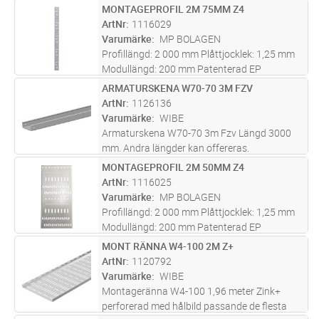
marknaden. Skenan är tillverkad i en
MONTAGEPROFIL 2M 75MM Z4
Lägg i kundvagn
ST
zinkmagnesium legering (25 µm) och är
ArtNr
1116029
användbar i miljöklass max C4. Fördelen med
Varumärke
MP BOLAGEN
d
...läs mer
Profillängd: 2 000 mm Plåttjocklek: 1,25 mm
Modullängd: 200 mm Patenterad EP
0813012. Kan på begäran fås lackerad.
ARMATURSKENA W70-70 3M FZV
Lägg i kundvagn
ST
ArtNr
1126136
Varumärke
WIBE
Armaturskena W70-70 3m Fzv Längd 3000
mm. Andra längder kan offereras.
MONTAGEPROFIL 2M 50MM Z4
Lägg i kundvagn
ST
ArtNr
1116025
Varumärke
MP BOLAGEN
Profillängd: 2 000 mm Plåttjocklek: 1,25 mm
Modullängd: 200 mm Patenterad EP
0813012. Kan på begäran fås lackerad.
MONT RÄNNA W4-100 2M Z+
Lägg i kundvagn
ST
ArtNr
1120792
Varumärke
WIBE
Montageränna W4-100 1,96 meter Zink+
perforerad med hålbild passande de flesta