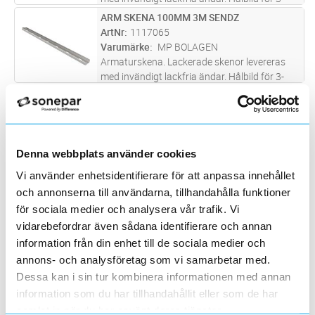
och 5-poliga snabbkontakter. Andra längder,
ARM SKENA 100MM 3M SENDZ
Lägg i kundvagn
ST
kulörer och varmförzinkad skena offereras på
ArtNr
1117065
begäran.
Varumärke
MP BOLAGEN
Armaturskena. Lackerade skenor levereras
med invändigt lackfria ändar. Hålbild för 3-
och 5-poliga snabbkontakter. Andra längder,
RÄNNA PERF W4-200 2M FZS
Lägg i kundvagn
ST
kulörer och varmförzinkad skena offereras på
ArtNr
1125133
begäran.
Varumärke
WIBE
Mont.ränna W4-200 1,96m Fzs perforerad
Denna webbplats använder cookies
med hålbild passande de flesta
klamringsmetoder
RÄNNA PERF W3/40-200 2M FZS
Vi använder enhetsidentifierare för att anpassa innehållet
Lägg i kundvagn
ST
ArtNr
1125059
och annonserna till användarna, tillhandahålla funktioner
Varumärke
WIBE
för sociala medier och analysera vår trafik. Vi
Perf.ränna W3/40-200,1,96m Fzs Kanthöjd
vidarebefordrar även sådana identifierare och annan
40 mm, längd 1960 mm.Olika kulörer kan
information från din enhet till de sociala medier och
offereras.
RÄNNA PERF W4-150 2M FZS
Lägg i kundvagn
ST
annons- och analysföretag som vi samarbetar med.
ArtNr
1125130
Dessa kan i sin tur kombinera informationen med annan
Varumärke
WIBE
information som du har tillhandahållit eller som de har
Mont.ränna W4-150 1,96m Fzs perforerad
med hålbild passande de flesta
samlat in när du har använt deras tjänster.