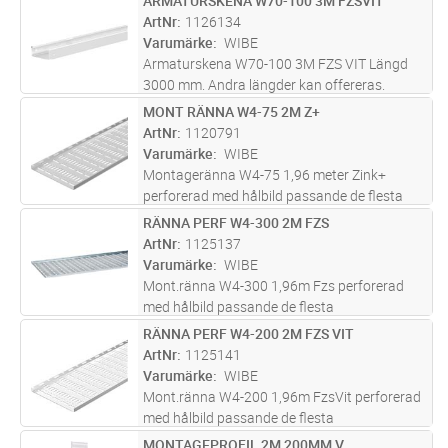
ARMATURSKENA W70-100 3M FZSVIT
Lägg i kundvagn
ST
ArtNr
1126134
Varumärke
WIBE
Armaturskena W70-100 3M FZS VIT Längd
3000 mm. Andra längder kan offereras.
MONT RÄNNA W4-75 2M Z+
Lägg i kundvagn
ST
ArtNr
1120791
Varumärke
WIBE
Montageränna W4-75 1,96 meter Zink+
perforerad med hålbild passande de flesta
klamringsmetoder.
RÄNNA PERF W4-300 2M FZS
Lägg i kundvagn
ST
ArtNr
1125137
Varumärke
WIBE
Mont.ränna W4-300 1,96m Fzs perforerad
med hålbild passande de flesta
klamringsmetoder
RÄNNA PERF W4-200 2M FZS VIT
Lägg i kundvagn
ST
ArtNr
1125141
Varumärke
WIBE
Mont.ränna W4-200 1,96m FzsVit perforerad
med hålbild passande de flesta
klamringsmetoder
MONTAGEPROFIL 2M 200MM V