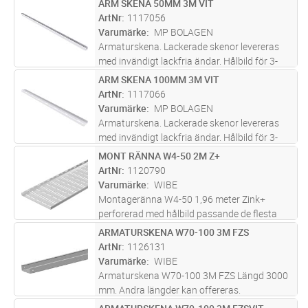
ARM SKENA 50MM 3M VIT
Lägg i kundvagn
ST
ArtNr
1117056
Varumärke
MP BOLAGEN
Armaturskena. Lackerade skenor levereras
med invändigt lackfria ändar. Hålbild för 3-
och 5-poliga snabbkontakter. Andra längder,
ARM SKENA 100MM 3M VIT
Lägg i kundvagn
ST
kulörer och varmförzinkad skena offereras på
ArtNr
1117066
begäran.
Varumärke
MP BOLAGEN
Armaturskena. Lackerade skenor levereras
med invändigt lackfria ändar. Hålbild för 3-
och 5-poliga snabbkontakter. Andra längder,
MONT RÄNNA W4-50 2M Z+
Lägg i kundvagn
ST
kulörer och varmförzinkad skena offereras på
ArtNr
1120790
begäran.
Varumärke
WIBE
Montageränna W4-50 1,96 meter Zink+
perforerad med hålbild passande de flesta
klamringsmetoder.
ARMATURSKENA W70-100 3M FZS
Lägg i kundvagn
ST
ArtNr
1126131
Varumärke
WIBE
Armaturskena W70-100 3M FZS Längd 3000
mm. Andra längder kan offereras.