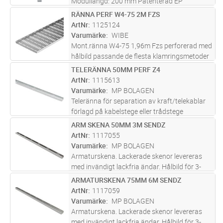
Modullängd: 200 mm Patenterad EP
0813012. Kan på begäran fås lackerad.
RÄNNA PERF W4-75 2M FZS
Lägg i kundvagn
ST
ArtNr
1125124
Varumärke
WIBE
Mont.ränna W4-75 1,96m Fzs perforerad med
hålbild passande de flesta klamringsmetoder
TELERÄNNA 50MM PERF Z4
Lägg i kundvagn
ST
ArtNr
1115613
Varumärke
MP BOLAGEN
Teleränna för separation av kraft/telekablar
förlagd på kabelstege eller trådstege
utomhus. Max miljöklass C4. De stora hålen
ARM SKENA 50MM 3M SENDZ
Lägg i kundvagn
ST
kan förses med Ø 23 mm gummihylsa för att
ArtNr
1117055
inte skada ledningen, finns i E
...läs mer
Varumärke
MP BOLAGEN
Armaturskena. Lackerade skenor levereras
med invändigt lackfria ändar. Hålbild för 3-
och 5-poliga snabbkontakter. Andra längder,
ARMATURSKENA 75MM 6M SENDZ
Lägg i kundvagn
ST
kulörer och varmförzinkad skena offereras på
ArtNr
1117059
begäran.
Varumärke
MP BOLAGEN
Armaturskena. Lackerade skenor levereras
med invändigt lackfria ändar. Hålbild för 3-