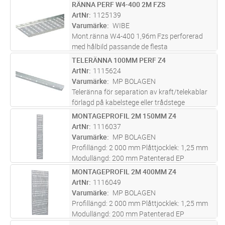
klamringsmetoder.
RÄNNA PERF W4-400 2M FZS
Lägg i kundvagn
ST
ArtNr
1125139
Varumärke
WIBE
Mont.ränna W4-400 1,96m Fzs perforerad
med hålbild passande de flesta
klamringsmetoder
TELERÄNNA 100MM PERF Z4
Lägg i kundvagn
ST
ArtNr
1115624
Varumärke
MP BOLAGEN
Teleränna för separation av kraft/telekablar
förlagd på kabelstege eller trådstege
utomhus. Max miljöklass C4. De stora hålen
MONTAGEPROFIL 2M 150MM Z4
Lägg i kundvagn
ST
kan förses med Ø 23 mm gummihylsa för att
ArtNr
1116037
inte skada ledningen, finns i E
...läs mer
Varumärke
MP BOLAGEN
Profillängd: 2 000 mm Plåttjocklek: 1,25 mm
Modullängd: 200 mm Patenterad EP
0813012. Kan på begäran fås lackerad.
MONTAGEPROFIL 2M 400MM Z4
Lägg i kundvagn
ST
ArtNr
1116049
Varumärke
MP BOLAGEN
Profillängd: 2 000 mm Plåttjocklek: 1,25 mm
Modullängd: 200 mm Patenterad EP
0813012. Kan på begäran fås lackerad.