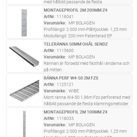
med hålbild passande de flesta
klamringsmetoder
MONTAGEPROFIL 2M 200MM Z4
Lägg i kundvagn
ST
ArtNr
1116041
Varumärke
MP BOLAGEN
Profillängd: 2 000 mm Plåttjocklek: 1,25 mm
Modullängd: 200 mm Patenterad EP
0813012. Kan på begäran fås lackerad.
TELERÄNNA 50MM OHÅL SENDZ
Lägg i kundvagn
ST
ArtNr
1115600
Varumärke
MP BOLAGEN
Rännan är försedd med fästhål i ändarna och
på mitten.
RÄNNA PERF W4-50 2M FZS
Lägg i kundvagn
ST
ArtNr
1125121
Varumärke
WIBE
Mont.ränna W4-50 1,96m Fzs perforerad med
hålbild passande de flesta klamringsmetoder
MONTAGEPROFIL 2M 100MM Z4
Lägg i kundvagn
ST
ArtNr
1116033
Varumärke
MP BOLAGEN
Profillängd: 2 000 mm Plåttjocklek: 1,25 mm