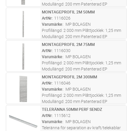
Modullängd: 200 mm Patenterad EP
0813012. Kan på begäran fås lackerad.
MONTAGEPROFIL 2M 50MM
Lägg i kundvagn
ST
ArtNr
1116026
Varumärke
MP BOLAGEN
Profillängd: 2 000 mm Plåttjocklek: 1,25 mm
Modullängd: 200 mm Patenterad EP
0813012. Kan på begäran fås lackerad.
MONTAGEPROFIL 2M 75MM
Lägg i kundvagn
ST
ArtNr
1116030
Varumärke
MP BOLAGEN
Profillängd: 2 000 mm Plåttjocklek: 1,25 mm
Modullängd: 200 mm Patenterad EP
0813012. Kan på begäran fås lackerad.
MONTAGEPROFIL 2M 300MM
Lägg i kundvagn
ST
ArtNr
1116046
Varumärke
MP BOLAGEN
Profillängd: 2 000 mm Plåttjocklek: 1,25 mm
Modullängd: 200 mm Patenterad EP
0813012. Kan på begäran fås lackerad.
TELERÄNNA 50MM PERF SENDZ
Lägg i kundvagn
ST
ArtNr
1115612
Varumärke
MP BOLAGEN
Teleränna för separation av kraft/telekablar