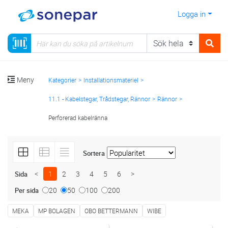
Logga in
Meny
Kategorier
Installationsmateriel
11.1 - Kabelstegar, Trådstegar, Rännor
Rännor
Perforerad kabelränna
Sortera
<
1
2
3
4
5
6
>
Sida
20
50
100
200
Per sida
MEKA
MP BOLAGEN
OBO BETTERMANN
WIBE