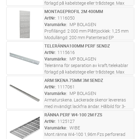
förlagd på kabelstege eller trådstege. Max
miljöklass C2. De stora hålen kan förses med
MONTAGEPROFIL 2M 400MM
Lägg i kundvagn
ST
Ø 23 mm gummihylsa för att inte skada
ArtNr
1116050
ledningen, finns i E-nr list
...läs mer
Varumärke
MP BOLAGEN
Profillängd: 2 000 mm Plåttjocklek: 1,25 mm
Modullängd: 200 mm Patenterad EP
0813012. Kan på begäran fås lackerad.
TELERÄNNA100MM PERF SENDZ
Lägg i kundvagn
ST
ArtNr
1115616
Varumärke
MP BOLAGEN
Teleränna för separation av kraft/telekablar
förlagd på kabelstege eller trådstege. Max
miljöklass C2. De stora hålen kan förses med
ARM SKENA 75MM 3M SENDZ
Lägg i kundvagn
ST
Ø 23 mm gummihylsa för att inte skada
ArtNr
1117061
ledningen, finns i E-nr list
...läs mer
Varumärke
MP BOLAGEN
Armaturskena. Lackerade skenor levereras
med invändigt lackfria ändar. Hålbild för 3-
och 5-poliga snabbkontakter. Andra längder,
RÄNNA PERF W4-100 2M FZS
Lägg i kundvagn
ST
kulörer och varmförzinkad skena offereras på
ArtNr
1125127
begäran.
Varumärke
WIBE
Mont.ränna W4-100 1,96m Fzs perforerad