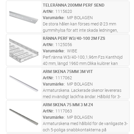
TELERÄNNA 200MM PERF SEND
Lägg i kundvagn
ST
ArtNr
1115620
Varumärke
MP BOLAGEN
De stora hålen kan förses med Ø 23 mm
gummihylsa för att inte skada ledningen,
finns i lista 14.
RÄNNA PERF W3/40-100 2M FZS
Lägg i kundvagn
ST
ArtNr
1125056
Varumärke
WIBE
Perf.ränna W3/40-100,1,96m Fzs Kanthöjd
40 mm, längd 1960 mm.Olika kulörer kan
offereras.
ARM SKENA 75MM 3M VIT
Lägg i kundvagn
ST
ArtNr
1117062
Varumärke
MP BOLAGEN
Armaturskena. Lackerade skenor levereras
med invändigt lackfria ändar. Hålbild för 3-
och 5-poliga snabbkontakter. Andra längder,
ARM SKENA 75 MM 3 M Z4
Lägg i kundvagn
ST
kulörer och varmförzinkad skena offereras på
ArtNr
1117063
begäran.
Varumärke
MP BOLAGEN
Armaturskena med hålbild för de vanligaste 3-
och 5-poliga snabbkontakterna på