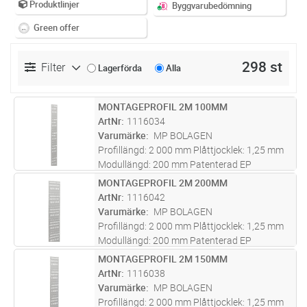
Produktlinjer
Byggvarubedömning
Green offer
298 st
Filter
Lagerförda
Alla
MONTAGEPROFIL 2M 100MM
Lägg i kundvagn
ST
ArtNr
1116034
Varumärke
MP BOLAGEN
Profillängd: 2 000 mm Plåttjocklek: 1,25 mm
Modullängd: 200 mm Patenterad EP
0813012. Kan på begäran fås lackerad.
MONTAGEPROFIL 2M 200MM
Lägg i kundvagn
ST
ArtNr
1116042
Varumärke
MP BOLAGEN
Profillängd: 2 000 mm Plåttjocklek: 1,25 mm
Modullängd: 200 mm Patenterad EP
0813012. Kan på begäran fås lackerad.
MONTAGEPROFIL 2M 150MM
Lägg i kundvagn
ST
ArtNr
1116038
Varumärke
MP BOLAGEN
Profillängd: 2 000 mm Plåttjocklek: 1,25 mm