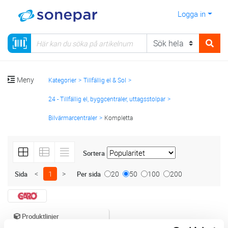
Logga in
Meny
Kategorier
Tillfällig el & Sol
24 - Tillfällig el, byggcentraler, uttagsstolpar
Bilvärmarcentraler
Kompletta
Sortera
<
1
>
20
50
100
200
Sida
Per sida
Produktlinjer