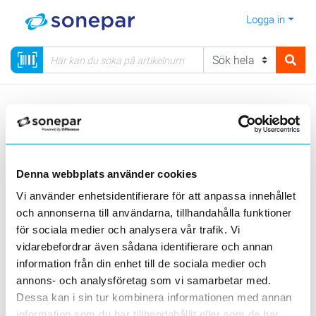
Logga in
Meny
Kategorier
Säkerhet
Brandvarnare/Gasvarnare
Gasvarnare
Sortera
Denna webbplats använder cookies
<
1
>
20
50
100
200
Sida
Per sida
Vi använder enhetsidentifierare för att anpassa innehållet
och annonserna till användarna, tillhandahålla funktioner
KAMIC
NEXA
för sociala medier och analysera vår trafik. Vi
vidarebefordrar även sådana identifierare och annan
Produktlinjer
information från din enhet till de sociala medier och
annons- och analysföretag som vi samarbetar med.
2 st
Filter
Lagerförda
Alla
Dessa kan i sin tur kombinera informationen med annan
information som du har tillhandahållit eller som de har