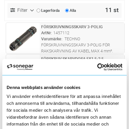
11 st
Filter
Lagerförda
Alla
FÖRSKRUVNINGSSKARV 3-POLIG
Lägg i kundvagn
ST
ArtNr
1457112
Varumärke
TECHNO
FÖRSKRUVNINGSSKARV 3-POLIG FÖR
RAKSKARVNING AV KABEL MAX 4 mm².
Skyddsklass IP68. Längd 115mm. Diameter
FÖRSKRUV SKARVDOSA 5X1,5-2,5
Lägg i kundvagn
ST
32mm.
ArtNr
1459904
Varumärke
RUTAB
Förskruvningsskarvdosa IP68. Godkänd för
fast kabelförläggning i t.ex. kabelkanaler,
Denna webbplats använder cookies
undertak eller kabelstegar. Snabb och enkel
FÖRSKRUVNINGSSKARV 5-POLIG
Lägg i kundvagn
ST
installation. Passar utmärkt vid trånga
Vi använder enhetsidentifierare för att anpassa innehållet
ArtNr
1457114
utrymmen.
Varumärke
TECHNO
och annonserna till användarna, tillhandahålla funktioner
FÖRSKRUVNINGSSKARV 5-POLIG FÖR
för sociala medier och analysera vår trafik. Vi
RAKSKARVNING AV KABEL MAX 4 mm².
vidarebefordrar även sådana identifierare och annan
Skyddsklass IP68. Längd 115mm. Diameter
FÖRSKRUVN M SKARVHYLSA
Lägg i kundvagn
ST
information från din enhet till de sociala medier och
32mm.
ArtNr
1459903