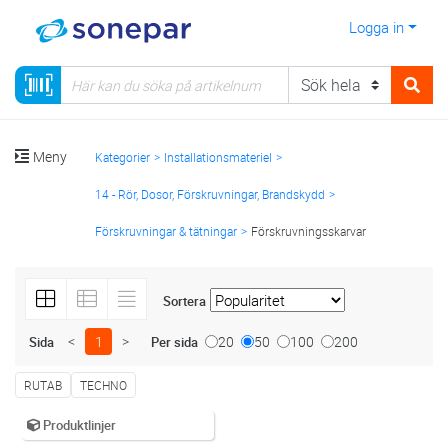
Logga in
Meny
Kategorier
Installationsmateriel
14 - Rör, Dosor, Förskruvningar, Brandskydd
Förskruvningar & tätningar
Förskruvningsskarvar
Sortera
<
1
>
20
50
100
200
Sida
Per sida
RUTAB
TECHNO
Produktlinjer