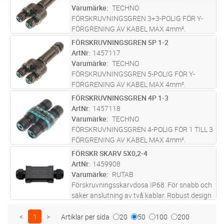
Varumärke
TECHNO
FÖRSKRUVNINGSGREN 3+3-POLIG FÖR Y-
FÖRGRENING AV KABEL MAX 4mm².
Skyddsklass IP68. Längd 180mm. Diameter
FÖRSKRUVNINGSGREN 5P 1-2
Lägg i kundvagn
ST
32/63mm.
ArtNr
1457117
Varumärke
TECHNO
FÖRSKRUVNINGSGREN 5-POLIG FÖR Y-
FÖRGRENING AV KABEL MAX 4mm².
Skyddsklass IP68. Längd 180mm. Diameter
FÖRSKRUVNINGSGREN 4P 1-3
Lägg i kundvagn
ST
32/63mm.
ArtNr
1457118
Varumärke
TECHNO
FÖRSKRUVNINGSGREN 4-POLIG FÖR 1 TILL 3
FÖRGRENING AV KABEL MAX 4mm².
Skyddsklass IP68. Längd 80mm. Bredd
FÖRSKR SKARV 5X0,2-4
Lägg i kundvagn
ST
54mm. Höjd 28mm.
ArtNr
1459908
Varumärke
RUTAB
Förskruvningsskarvdosa IP68. För snabb och
säker anslutning av två kablar. Robust design
för användning i tuffa miljöförhållanden.
Flexibel att använda och återanvändbar flera
<
1
>
Artiklar per sida
20
50
100
200