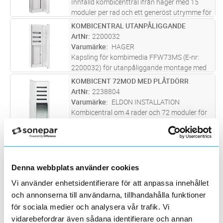
Innfälld kombicenttral ifrån hager med 15
moduler per rad och ett generöst utrymme för
externa komponenter som fiberanslutningar,
KOMBICENTRAL UTANPÅLIGGANDE
Lägg i kundvagn
ST
router, switchar osv som är nödvändiga för
ArtNr
2200032
ett modernt IT-nät i bostä
...läs mer
Varumärke
HAGER
Kapsling för kombimedia FFW73MS (E-nr:
2200032) för utanpåliggande montage med
kapslingsklass IP30. Försedd med mediaplåt
KOMBICENT 72MOD MED PLÅTDÖRR
Lägg i kundvagn
ST
och 230V uttag för strömförsörjning till
ArtNr
2238804
exempelvis router. FFW är den ultim
...läs mer
Varumärke
ELDON INSTALLATION
Kombicentral om 4 rader och 72 moduler för
infällnad i vägg. Vitlackad stålpåt. Plåtdörr.
Kompletteras med mediapaket för keystone
KOMBICENT 36MOD MED PLÅTDÖRR
Lägg i kundvagn
ST
eller actassi s-one. Ej bestyckad med
ArtNr
2238800
normapparter.
Varumärke
ELDON INSTALLATION
Denna webbplats använder cookies
Kombicentral om 2 rader och 36 moduler för
infällnad i vägg. Vitlackad stålpåt. Plåtdörr.
Vi använder enhetsidentifierare för att anpassa innehållet
Kompletteras med mediapaket för keystone
KOMBICENT 36MOD MED WIFIDÖRR
Lägg i kundvagn
ST
och annonserna till användarna, tillhandahålla funktioner
eller actassi s-one. Ej bestyckad med
ArtNr
2238801
för sociala medier och analysera vår trafik. Vi
normapparter.
Varumärke
ELDON INSTALLATION
vidarebefordrar även sådana identifierare och annan
Kombicentral om 2 rader och 36 moduler för