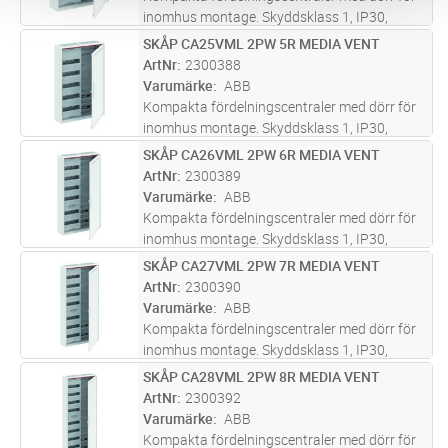
inomhus montage. Skyddsklass 1, IP30,
tillämpliga standarder: EN 61439 -1, EN
SKÅP CA25VML 2PW 5R MEDIA VENT
Lägg i kundvagn
ST
61439-3, Märkström 125 A, pulverlackerad, i
ArtNr
2300388
RAL 9016, kapsling och dörr i plåt
...läs mer
Varumärke
ABB
Kompakta fördelningscentraler med dörr för
inomhus montage. Skyddsklass 1, IP30,
tillämpliga standarder: EN 61439 -1, EN
SKÅP CA26VML 2PW 6R MEDIA VENT
Lägg i kundvagn
ST
61439-3, Märkström 125 A, pulverlackerad, i
ArtNr
2300389
RAL 9016, kapsling och dörr i plåt
...läs mer
Varumärke
ABB
Kompakta fördelningscentraler med dörr för
inomhus montage. Skyddsklass 1, IP30,
tillämpliga standarder: EN 61439 -1, EN
SKÅP CA27VML 2PW 7R MEDIA VENT
Lägg i kundvagn
ST
61439-3, Märkström 125 A, pulverlackerad, i
ArtNr
2300390
RAL 9016, kapsling och dörr i plåt
...läs mer
Varumärke
ABB
Kompakta fördelningscentraler med dörr för
inomhus montage. Skyddsklass 1, IP30,
tillämpliga standarder: EN 61439 -1, EN
SKÅP CA28VML 2PW 8R MEDIA VENT
Lägg i kundvagn
ST
61439-3, Märkström 125 A, pulverlackerad, i
ArtNr
2300392
RAL 9016, kapsling och dörr i plåt
...läs mer
Varumärke
ABB
Kompakta fördelningscentraler med dörr för