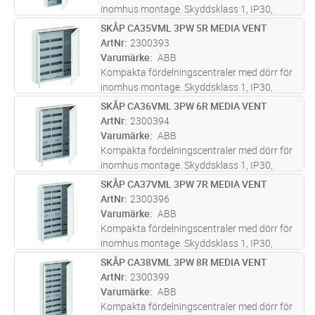
inomhus montage. Skyddsklass 1, IP30,
tillämpliga standarder: EN 61439 -1, EN
SKÅP CA35VML 3PW 5R MEDIA VENT
Lägg i kundvagn
ST
61439-3, Märkström 125 A, pulverlackerad, i
ArtNr
2300393
RAL 9016, kapsling och dörr i plåt
...läs mer
Varumärke
ABB
Kompakta fördelningscentraler med dörr för
inomhus montage. Skyddsklass 1, IP30,
tillämpliga standarder: EN 61439 -1, EN
SKÅP CA36VML 3PW 6R MEDIA VENT
Lägg i kundvagn
ST
61439-3, Märkström 125 A, pulverlackerad, i
ArtNr
2300394
RAL 9016, kapsling och dörr i plåt
...läs mer
Varumärke
ABB
Kompakta fördelningscentraler med dörr för
inomhus montage. Skyddsklass 1, IP30,
tillämpliga standarder: EN 61439 -1, EN
SKÅP CA37VML 3PW 7R MEDIA VENT
Lägg i kundvagn
ST
61439-3, Märkström 125 A, pulverlackerad, i
ArtNr
2300396
RAL 9016, kapsling och dörr i plåt
...läs mer
Varumärke
ABB
Kompakta fördelningscentraler med dörr för
inomhus montage. Skyddsklass 1, IP30,
tillämpliga standarder: EN 61439 -1, EN
SKÅP CA38VML 3PW 8R MEDIA VENT
Lägg i kundvagn
ST
61439-3, Märkström 125 A, pulverlackerad, i
ArtNr
2300399
RAL 9016, kapsling och dörr i plåt
...läs mer
Varumärke
ABB
Kompakta fördelningscentraler med dörr för