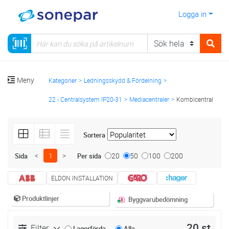
Logga in
Meny
Kategorier
Ledningsskydd & Fördelning
22 - Centralsystem IP20-31
Mediacentraler
Kombicentral
Sortera
<
1
>
20
50
100
200
Sida
Per sida
ELDON INSTALLATION
Produktlinjer
Byggvarubedömning
20 st
Filter
Lagerförda
Alla