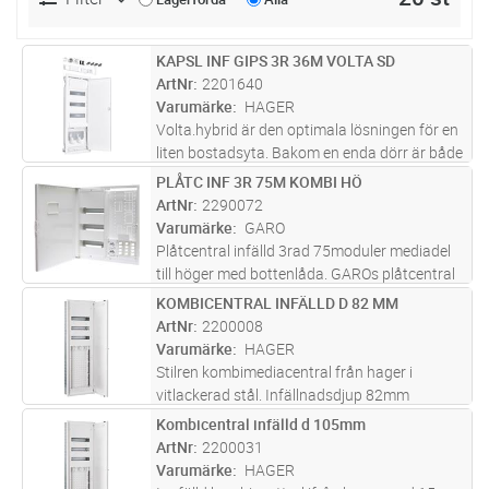
KAPSL INF GIPS 3R 36M VOLTA SD
Lägg i kundvagn
ST
ArtNr
2201640
Varumärke
HAGER
Volta.hybrid är den optimala lösningen för en
liten bostadsyta. Bakom en enda dörr är både
el- och imediafördelning inrymt. Detta sparar
PLÅTC INF 3R 75M KOMBI HÖ
Lägg i kundvagn
ST
inte bara utrymme i små bostäder, det ser
ArtNr
2290072
också bra ut. Fördel
...läs mer
Varumärke
GARO
Plåtcentral infälld 3rad 75moduler mediadel
till höger med bottenlåda. GAROs plåtcentral
med bottenlåda som är en kombinerad norm-
KOMBICENTRAL INFÄLLD D 82 MM
Lägg i kundvagn
ST
och mediacentral för infällt montage.
ArtNr
2200008
Mediadelen är placerad till hö
...läs mer
Varumärke
HAGER
Stilren kombimediacentral från hager i
vitlackerad stål. Infällnadsdjup 82mm
Mediacentralen skapar utrymme för externa
Kombicentral infälld d 105mm
Lägg i kundvagn
ST
komponenter som fiberanslutningar, router,
ArtNr
2200031
switchar osv som är nödvändiga för et
...läs
Varumärke
HAGER
mer