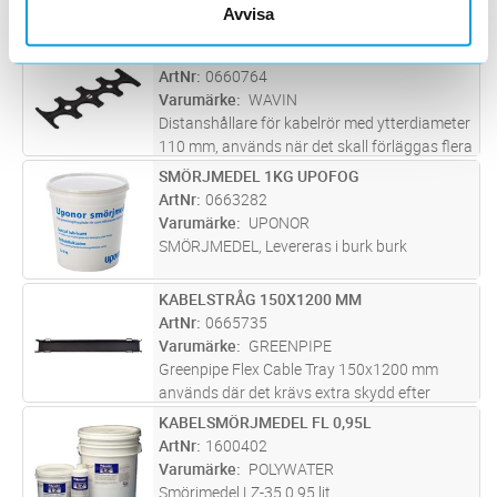
Avvisa
DISTANSHÅLLARE D110/8
Lägg i kundvagn
ST
ArtNr
0660764
Varumärke
WAVIN
Distanshållare för kabelrör med ytterdiameter
110 mm, används när det skall förläggas flera
rör, upp till 4 x 2 rör bredvid eller över varandra
SMÖRJMEDEL 1KG UPOFOG
Lägg i kundvagn
ST
i samma kabelschakt. Distanshållaren
ArtNr
0663282
säkerställer att d
...läs mer
Varumärke
UPONOR
SMÖRJMEDEL, Levereras i burk burk
KABELSTRÅG 150X1200 MM
Lägg i kundvagn
ST
ArtNr
0665735
Varumärke
GREENPIPE
Greenpipe Flex Cable Tray 150x1200 mm
används där det krävs extra skydd efter
sprängning av berg och då man vill reducera
KABELSMÖRJMEDEL FL 0,95L
Lägg i kundvagn
ST
användningen av kabelsand till ett minimum.
ArtNr
1600402
Greenpipe Flex Cable Tray 150x120
...läs mer
Varumärke
POLYWATER
Smörjmedel LZ-35 0,95 lit