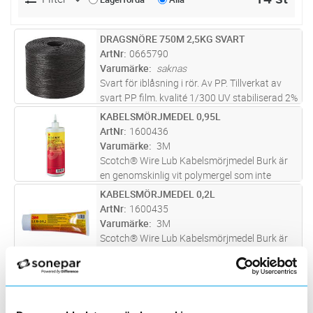
DRAGSNÖRE 750M 2,5KG SVART
Lägg i kundvagn
ST
ArtNr
0665790
Varumärke
saknas
Svart för iblåsning i rör. Av PP. Tillverkat av
svart PP film. kvalité 1/300 UV stabiliserad 2%
KABELSMÖRJMEDEL 0,95L
Lägg i kundvagn
ST
ArtNr
1600436
Varumärke
3M
Scotch® Wire Lub Kabelsmörjmedel Burk är
en genomskinlig vit polymergel som inte
förvätskas eller separeras vid varmt eller kallt
KABELSMÖRJMEDEL 0,2L
Lägg i kundvagn
ST
åldrande. Smörjmedlet minskar friktionen och
ArtNr
1600435
risken för skador på kab
...läs mer
Varumärke
3M
Scotch® Wire Lub Kabelsmörjmedel Burk är
en genomskinlig vit polymergel som inte
förvätskas eller separeras vid varmt eller kallt
KABELSMÖRJMEDEL 3,78L
Lägg i kundvagn
ST
åldrande. Smörjmedlet minskar friktionen och
ArtNr
1600437
risken för skador på kab
...läs mer
Varumärke
3M