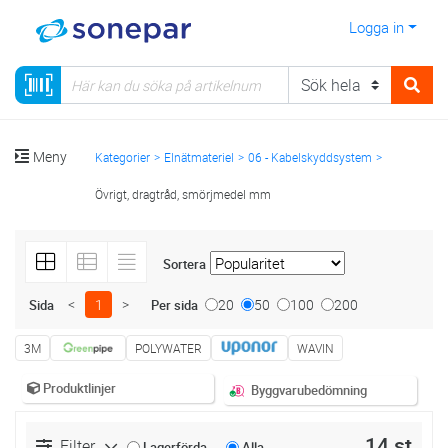
Logga in
Meny
Kategorier
Elnätmateriel
06 - Kabelskyddsystem
Övrigt, dragtråd, smörjmedel mm
Sortera
<
1
>
20
50
100
200
Sida
Per sida
3M
POLYWATER
WAVIN
Produktlinjer
Byggvarubedömning
14 st
Filter
Lagerförda
Alla