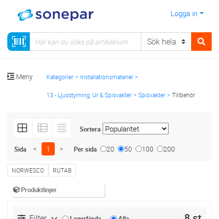
Logga in
Meny
Kategorier
Installationsmateriel
13 - Ljusstyrning, Ur & Spisvakter
Spisvakter
Tillbehör
Sortera
<
1
>
20
50
100
200
Sida
Per sida
NORWESCO
RUTAB
Produktlinjer
8 st
Filter
Lagerförda
Alla