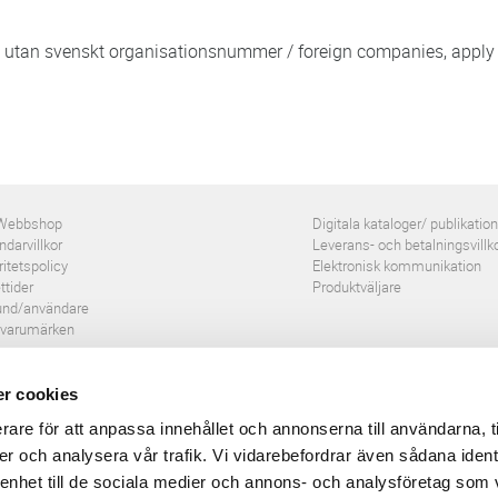
 utan svenskt organisationsnummer / foreign companies, appl
Webbshop
Digitala kataloger/ publikatio
darvillkor
Leverans- och betalningsvillk
ritetspolicy
Elektronisk kommunikation
ttider
Produktväljare
und/användare
 varumärken
r cookies
rare för att anpassa innehållet och annonserna till användarna, t
er och analysera vår trafik. Vi vidarebefordrar även sådana ident
 enhet till de sociala medier och annons- och analysföretag som