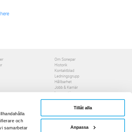
y
here
ner
Om Sonepar
or
Historik
Kontaktblad
Ledningsgrupp
Hållbarhet
Jobb & Karriär
Leverantör
Tillåt alla
© 2026 - Sonepar (2026-08-04 11:21:18)
illhandahålla
ifierare och
Anpassa
 vi samarbetar