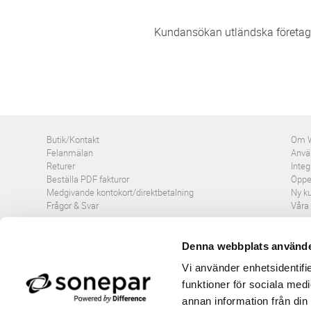
Kundansökan utländska företag
Butik/Kontakt
Om 
Felanmälan
Använ
Returer
Integ
Beställa PDF fakturor
Öppe
Medgivande kontokort/direktbetalning
Ny k
Frågor & Svar
Våra
Denna webbplats använde
Vi använder enhetsidentifie
funktioner för sociala medi
annan information från din