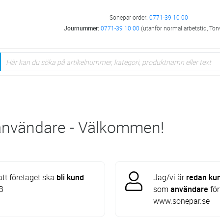
Sonepar order:
0771-39 10 00
Journummer:
0771-39 10 00
(utanför normal arbetstid, Ton
 användare - Välkommen!
att företaget ska
bli kund
Jag/vi är
redan ku
B
som
användare
för
www.sonepar.se