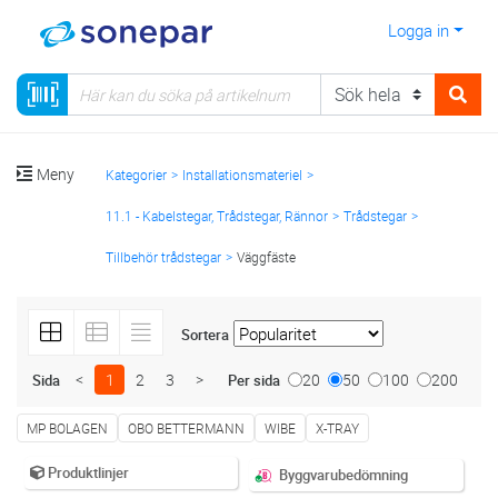
Logga in
Meny
Kategorier
Installationsmateriel
11.1 - Kabelstegar, Trådstegar, Rännor
Trådstegar
Tillbehör trådstegar
Väggfäste
Sortera
<
1
2
3
>
20
50
100
200
Sida
Per sida
MP BOLAGEN
OBO BETTERMANN
WIBE
X-TRAY
Produktlinjer
Byggvarubedömning