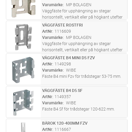
Varumärke
MP BOLAGEN
Väggfäste för upphängning av stegar
horisontellt, vertikalt eller på högkant utefter
väggar. Främst avsedd för bredderna 55 och
VÄGGFÄSTE ROSTFRI
Lägg i kundvagn
ST
75 mm.
ArtNr
1116609
Varumärke
MP BOLAGEN
Väggfäste för upphängning av stegar
horisontellt, vertikalt eller på högkant utefter
väggar. Främst avsedd för bredderna 75 och
VÄGGFÄSTE B4 MINI D5 FZV
Lägg i kundvagn
ST
120 mm.
ArtNr
1149298
Varumärke
WIBE
Fäste B4 mini Fzv för trådstegar 53-75 mm.
VÄGGFÄSTE B4 D5 SF
Lägg i kundvagn
ST
ArtNr
1149357
Varumärke
WIBE
Fäste B4 Sf för trådstegar 120-622 mm.
BÄROK 120-400MM FZV
Lägg i kundvagn
ST
ArtNr
1116667