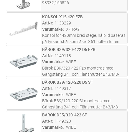
98932,155826
KONSOL X15 420 FZB
Lägg i kundvagn
ST
ArtNr
1133229
Varumärke
X-TRAY
Konsol för 420mm bred stege, hålbild baseras
på fyrkantshål som låser X61 bulten för en
smidigare installation, hålbilden är även
BÄROK B39/320-422 D5 FZB
Lägg i kundvagn
ST
konstruerad så att den passar U-profiler om
ArtNr
1149118
pendling behöver utföras.
...läs mer
Varumärke
WIBE
Bärok B39/320-422 Fzb monteras med
Gängstång B41 och Flänsmutter B43/M8-
M10.
BÄROK B39/120-220 D5 SF
Lägg i kundvagn
ST
ArtNr
1149317
Varumärke
WIBE
Bärok B39/120-220 Sf monteras med
Gängstång B41 och Flänsmutter B43/M8-
M10.
BÄROK D35/320-422 SF
Lägg i kundvagn
ST
ArtNr
1149320
Varumärke
WIBE