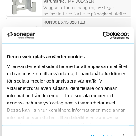
Varumärke
MP BOLAGEN
Väggfäste för upphängning av stegar
horisontellt, vertikalt eller på högkant utefter
väggar. Främst avsedd för bredderna 55 och
KONSOL X15 320 FZB
Lägg i kundvagn
ST
75 mm.
ArtNr
1133228
Varumärke
X-TRAY
Konsol för 320mm bred stege, hålbild baseras
på fyrkantshål som låser X61 bulten för en
smidigare installation, hålbilden är även
KOMBIBESLAG B21-90GR D5 FZV
Denna webbplats använder cookies
Lägg i kundvagn
ST
konstruerad så att den passar U-profiler om
ArtNr
1149291
Vi använder enhetsidentifierare för att anpassa innehållet
pendling behöver utföras.
...läs mer
Varumärke
WIBE
och annonserna till användarna, tillhandahålla funktioner
Kombibeslag B21-90 Fzv används för
för sociala medier och analysera vår trafik. Vi
anslutning till traditionella kabelstegar.
vidarebefordrar även sådana identifierare och annan
VÄGGFÄSTE MINI VIT
Lägg i kundvagn
ST
information från din enhet till de sociala medier och
ArtNr
1116586
Varumärke
MP BOLAGEN
annons- och analysföretag som vi samarbetar med.
Väggfäste för upphängning av stegar
Dessa kan i sin tur kombinera informationen med annan
horisontellt, vertikalt eller på högkant utefter
information som du har tillhandahållit eller som de har
väggar. Främst avsedd för bredderna 55 och
BÄROK 55-75 MM Z4
Lägg i kundvagn
ST
samlat in när du har använt deras tjänster.
75 mm.
ArtNr
1116657
Varumärke
MP BOLAGEN