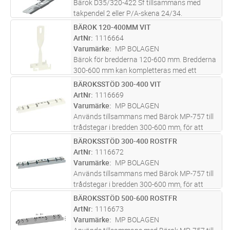
Bärok D35/320-422 Sf tillsammans med
takpendel 2 eller P/A-skena 24/34.
BÄROK 120-400MM VIT
Lägg i kundvagn
ST
ArtNr
1116664
Varumärke
MP BOLAGEN
Bärok för bredderna 120-600 mm. Bredderna
300-600 mm kan kompletteras med ett
bäroks­stöd för att förhindra att kanterna
BÄROKSSTÖD 300-400 VIT
Lägg i kundvagn
ST
böjer ner. Maxlast = 80 kg. Brottlast = 1,7 ggr
ArtNr
1116669
maxlast.
Varumärke
MP BOLAGEN
Används tillsammans med Bärok MP-757 till
trådstegar i bredden 300-600 mm, för att
förhindra att trådstegen böjer ner vid större
BÄROKSSTÖD 300-400 ROSTFR
Lägg i kundvagn
ST
laster. Stödet skruvas fast i bäroket med
ArtNr
1116672
montageskruv MP-937 efter at
...läs mer
Varumärke
MP BOLAGEN
Används tillsammans med Bärok MP-757 till
trådstegar i bredden 300-600 mm, för att
förhindra att trådstegen böjer ner vid större
BÄROKSSTÖD 500-600 ROSTFR
Lägg i kundvagn
ST
laster. Stödet skruvas fast i bäroket med
ArtNr
1116673
montageskruv MP-937 efter at
...läs mer
Varumärke
MP BOLAGEN