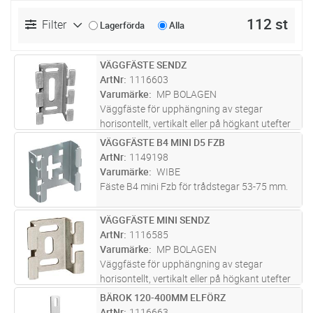
112 st
Filter
Lagerförda
Alla
VÄGGFÄSTE SENDZ
Lägg i kundvagn
ST
ArtNr
1116603
Varumärke
MP BOLAGEN
Väggfäste för upphängning av stegar
horisontellt, vertikalt eller på högkant utefter
väggar. Främst avsedd för bredderna 75 och
VÄGGFÄSTE B4 MINI D5 FZB
Lägg i kundvagn
ST
120 mm.
ArtNr
1149198
Varumärke
WIBE
Fäste B4 mini Fzb för trådstegar 53-75 mm.
VÄGGFÄSTE MINI SENDZ
Lägg i kundvagn
ST
ArtNr
1116585
Varumärke
MP BOLAGEN
Väggfäste för upphängning av stegar
horisontellt, vertikalt eller på högkant utefter
väggar. Främst avsedd för bredderna 55 och
BÄROK 120-400MM ELFÖRZ
Lägg i kundvagn
ST
75 mm.
ArtNr
1116663