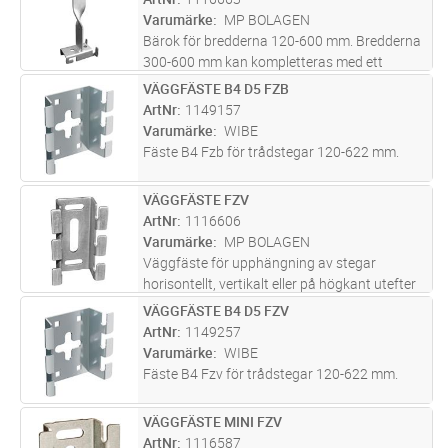
Varumärke
MP BOLAGEN
Bärok för bredderna 120-600 mm. Bredderna
300-600 mm kan kompletteras med ett
bäroks­stöd för att förhindra att kanterna
VÄGGFÄSTE B4 D5 FZB
Lägg i kundvagn
ST
böjer ner. Maxlast = 80 kg. Brottlast = 1,7 ggr
ArtNr
1149157
maxlast.
Varumärke
WIBE
Fäste B4 Fzb för trådstegar 120-622 mm.
VÄGGFÄSTE FZV
Lägg i kundvagn
ST
ArtNr
1116606
Varumärke
MP BOLAGEN
Väggfäste för upphängning av stegar
horisontellt, vertikalt eller på högkant utefter
väggar. Främst avsedd för bredderna 75 och
VÄGGFÄSTE B4 D5 FZV
Lägg i kundvagn
ST
120 mm.
ArtNr
1149257
Varumärke
WIBE
Fäste B4 Fzv för trådstegar 120-622 mm.
VÄGGFÄSTE MINI FZV
Lägg i kundvagn
ST
ArtNr
1116587