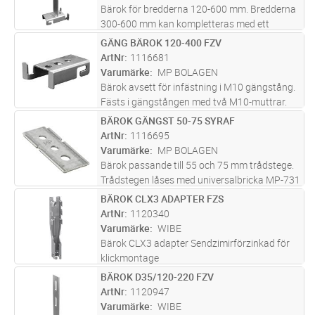
Bärok för bredderna 120-600 mm. Bredderna
300-600 mm kan kompletteras med ett
bäroks­stöd för att förhindra att kanterna
GÄNG BÄROK 120-400 FZV
Lägg i kundvagn
ST
böjer ner. Maxlast = 80 kg. Brottlast = 1,7 ggr
ArtNr
1116681
maxlast.
Varumärke
MP BOLAGEN
Bärok avsett för infästning i M10 gängstång.
Fästs i gängstången med två M10-muttrar.
Iakttag försiktighet vid osymmetrisk
BÄROK GÄNGST 50-75 SYRAF
Lägg i kundvagn
ST
belastning.
ArtNr
1116695
Varumärke
MP BOLAGEN
Bärok passande till 55 och 75 mm trådstege.
Trådstegen låses med universalbricka MP-731
och montageskruv MP-937.
BÄROK CLX3 ADAPTER FZS
Lägg i kundvagn
ST
ArtNr
1120340
Varumärke
WIBE
Bärok CLX3 adapter Sendzimirförzinkad för
klickmontage
BÄROK D35/120-220 FZV
Lägg i kundvagn
ST
ArtNr
1120947
Varumärke
WIBE