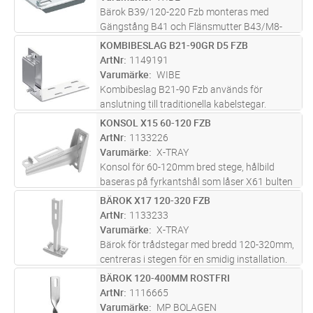
Bärok B39/120-220 Fzb monteras med
Gängstång B41 och Flänsmutter B43/M8-
M10.
KOMBIBESLAG B21-90GR D5 FZB
Lägg i kundvagn
ST
ArtNr
1149191
Varumärke
WIBE
Kombibeslag B21-90 Fzb används för
anslutning till traditionella kabelstegar.
KONSOL X15 60-120 FZB
Lägg i kundvagn
ST
ArtNr
1133226
Varumärke
X-TRAY
Konsol för 60-120mm bred stege, hålbild
baseras på fyrkantshål som låser X61 bulten
för en smidigare installation, hålbilden är även
BÄROK X17 120-320 FZB
Lägg i kundvagn
ST
konstruerad så att den passar U-profiler om
ArtNr
1133233
pendling behöver utför
...läs mer
Varumärke
X-TRAY
Bärok för trådstegar med bredd 120-320mm,
centreras i stegen för en smidig installation.
Låser med X61 bult och X62 flänsmutter.
BÄROK 120-400MM ROSTFRI
Lägg i kundvagn
ST
Används tillsammans med lättpendel X14
ArtNr
1116665
eller X11 pendel premium. Hålbi
...läs mer
Varumärke
MP BOLAGEN