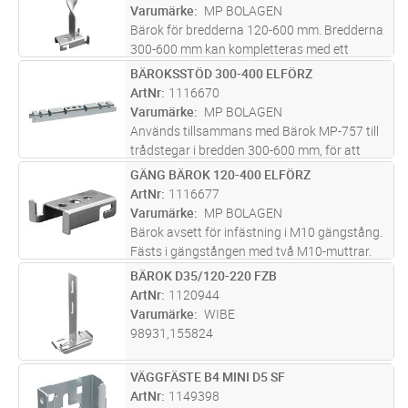
Varumärke
MP BOLAGEN
Bärok för bredderna 120-600 mm. Bredderna
300-600 mm kan kompletteras med ett
bäroks­stöd för att förhindra att kanterna
BÄROKSSTÖD 300-400 ELFÖRZ
Lägg i kundvagn
ST
böjer ner. Maxlast = 80 kg. Brottlast = 1,7 ggr
ArtNr
1116670
maxlast.
Varumärke
MP BOLAGEN
Används tillsammans med Bärok MP-757 till
trådstegar i bredden 300-600 mm, för att
förhindra att trådstegen böjer ner vid större
GÄNG BÄROK 120-400 ELFÖRZ
Lägg i kundvagn
ST
laster. Stödet skruvas fast i bäroket med
ArtNr
1116677
montageskruv MP-937 efter at
...läs mer
Varumärke
MP BOLAGEN
Bärok avsett för infästning i M10 gängstång.
Fästs i gängstången med två M10-muttrar.
Iakttag försiktighet vid osymmetrisk
BÄROK D35/120-220 FZB
Lägg i kundvagn
ST
belastning.
ArtNr
1120944
Varumärke
WIBE
98931,155824
VÄGGFÄSTE B4 MINI D5 SF
Lägg i kundvagn
ST
ArtNr
1149398