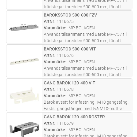
Används tillsammans med Bärok MP-757 till
trådstegar i bredden 500-600 mm, för att
förhindra att trådstegen böjer ner vid större
BÄROKSSTÖD 500-600 FZV
Lägg i kundvagn
ST
laster. Stödet skruvas fast i bäroket med
ArtNr
1116675
montageskruv MP-937 efter at
...läs mer
Varumärke
MP BOLAGEN
Används tillsammans med Bärok MP-757 till
trådstegar i bredden 500-600 mm, för att
förhindra att trådstegen böjer ner vid större
BÄROKSSTÖD 500-600 VIT
Lägg i kundvagn
ST
laster. Stödet skruvas fast i bäroket med
ArtNr
1116676
montageskruv MP-937 efter at
...läs mer
Varumärke
MP BOLAGEN
Används tillsammans med Bärok MP-757 till
trådstegar i bredden 500-600 mm, för att
förhindra att trådstegen böjer ner vid större
GÄNG BÄROK 120-400 VIT
Lägg i kundvagn
ST
laster. Stödet skruvas fast i bäroket med
ArtNr
1116678
montageskruv MP-937 efter at
...läs mer
Varumärke
MP BOLAGEN
Bärok avsett för infästning i M10 gängstång.
Fästs i gängstången med två M10-muttrar.
Iakttag försiktighet vid osymmetrisk
GÄNG BÄROK 120-400 ROSTFR
Lägg i kundvagn
ST
belastning.
ArtNr
1116679
Varumärke
MP BOLAGEN
Bärok avsett för infästning i M10 gängstång.