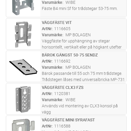
Varumärke
WIBE
Fäste B4 mini Sf för trådstegar 53-75 mm.
VÄGGFÄSTE VIT
Lägg i kundvagn
ST
ArtNr
1116605
Varumärke
MP BOLAGEN
Väggfäste för upphängning av stegar
horisontellt, vertikalt eller på högkant utefter
väggar. Främst avsedd för bredderna 75 och
BÄROK GÄNGST 50-75 SENDZ
Lägg i kundvagn
ST
120 mm.
ArtNr
1116692
Varumärke
MP BOLAGEN
Bärok passande till 55 och 75 mm trådstege.
Trådstegen låses med universalbricka MP-731
och montageskruv MP-937.
VÄGGFÄSTE CLX3 FZS
Lägg i kundvagn
ST
ArtNr
1120381
Varumärke
WIBE
Används vid montering av CLX3 konsol på
vägg
VÄGGFÄSTE MINI SYRAFAST
Lägg i kundvagn
ST
ArtNr
1116588