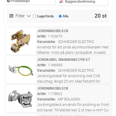
Produktlinjer
Byggvarubedömning
20 st
Filter
Lagerförda
Alla
JORDNINGSBLECK
Lägg i kundvagn
ST
ArtNr
1163670
Varumärke
SCHNEIDER ELECTRIC
Används för att jorda aluminiumkanaler med
tillbehör. Vrids på plats i jordspåret. Avsedd
för max 4 mm² area.
JORDKABEL SNABBANS CYB-ET
Lägg i kundvagn
ST
ArtNr
1166990
Varumärke
SCHNEIDER ELECTRIC
Jordningskabel för anslutning mot CYB
slavuttag, längd 25 cm. Med flatstift för
jordning av kanalunderdel eller front. Passar
JORDNINGSBLECK
Lägg i kundvagn
ST
mot 3-vägs masteruttag och 2-vägs slavuttag
ArtNr
1178822
CYB-PS.
Varumärke
MP BOLAGEN
Jordningsbleck används för jordning av front
och kanal. Till blecket kan 2 st max 4 mm² Cu-
jordningar kopplas.