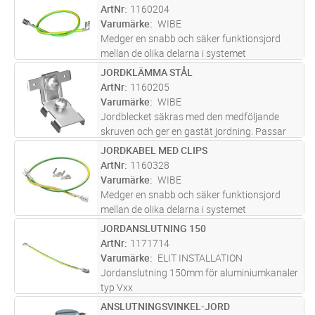
ArtNr
1160204
Varumärke
WIBE
Medger en snabb och säker funktionsjord
mellan de olika delarna i systemet
JORDKLÄMMA STÅL
Lägg i kundvagn
ST
ArtNr
1160205
Varumärke
WIBE
Jordblecket säkras med den medföljande
skruven och ger en gastät jordning. Passar
alla Wibes aluminiumkanaler
JORDKABEL MED CLIPS
Lägg i kundvagn
ST
ArtNr
1160328
Varumärke
WIBE
Medger en snabb och säker funktionsjord
mellan de olika delarna i systemet
JORDANSLUTNING 150
Lägg i kundvagn
ST
ArtNr
1171714
Varumärke
ELIT INSTALLATION
Jordanslutning 150mm för aluminiumkanaler
typ Vxx
ANSLUTNINGSVINKEL-JORD
Lägg i kundvagn
ST