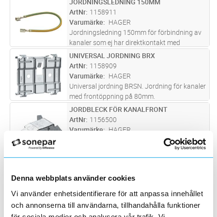
JORDNINGSLEDNING 150MM
Lägg i kundvagn
ST
ArtNr
1158911
Varumärke
HAGER
Jordningsledning 150mm för förbindning av
kanaler som ej har direktkontakt med
varandra via skarv.
UNIVERSAL JORDNING BRX
Lägg i kundvagn
ST
ArtNr
1158909
Varumärke
HAGER
Universal jordning BRSN. Jordning för kanaler
med frontöppning på 80mm.
JORDBLECK FÖR KANALFRONT
Lägg i kundvagn
ST
ArtNr
1156500
Varumärke
HAGER
Jordbleck för kanalfront
JORDANSLUTNING MED SKRUV
Lägg i kundvagn
ST
ArtNr
1156501
Denna webbplats använder cookies
Varumärke
HAGER
Vi använder enhetsidentifierare för att anpassa innehållet
Jordanslutning med skruv. För anslutning av
potentialutjämningsledare
och annonserna till användarna, tillhandahålla funktioner
för sociala medier och analysera vår trafik. Vi
JORDNINGSSET FÖR BRAN 70110