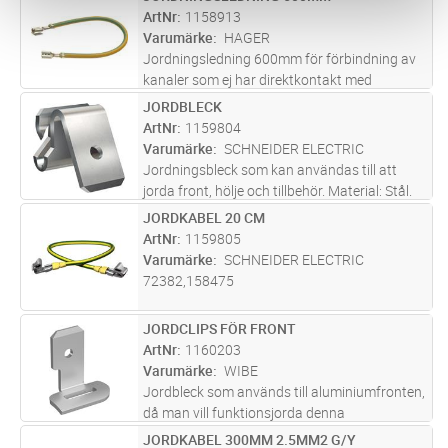
Lägg i kundvagn
ST
ArtNr
1158913
Varumärke
HAGER
Jordningsledning 600mm för förbindning av
kanaler som ej har direktkontakt med
varandra via skarv.
JORDBLECK
Lägg i kundvagn
ST
ArtNr
1159804
Varumärke
SCHNEIDER ELECTRIC
Jordningsbleck som kan användas till att
jorda front, hölje och tillbehör. Material: Stål.
JORDKABEL 20 CM
Lägg i kundvagn
ST
ArtNr
1159805
Varumärke
SCHNEIDER ELECTRIC
72382,158475
JORDCLIPS FÖR FRONT
Lägg i kundvagn
ST
ArtNr
1160203
Varumärke
WIBE
Jordbleck som används till aluminiumfronten,
då man vill funktionsjorda denna
JORDKABEL 300MM 2.5MM2 G/Y
Lägg i kundvagn
ST