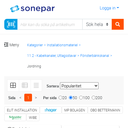
Logga in
Meny
Kategorier
Installationsmateriel
11.2 - Kabelkanaler, Uttagsstavar
Fönsterbänkskanal
Jordning
Sortera
<
1
>
20
50
100
200
Sida
Per sida
ELIT INSTALLATION
MP BOLAGEN
OBO BETTERMANN
WIBE