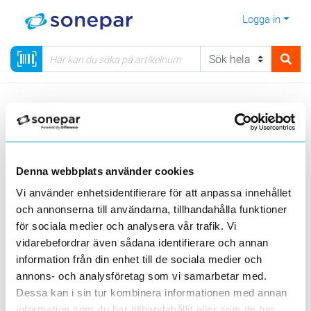
Logga in
Meny
Kategorier
Automation
52 - Strömförsörjning
Visa produkter från alla underliggande kategorier
Denna webbplats använder cookies
Vi använder enhetsidentifierare för att anpassa innehållet
och annonserna till användarna, tillhandahålla funktioner
för sociala medier och analysera vår trafik. Vi
vidarebefordrar även sådana identifierare och annan
information från din enhet till de sociala medier och
Likriktare
annons- och analysföretag som vi samarbetar med.
Dessa kan i sin tur kombinera informationen med annan
Visa produkter från alla underliggande kategorier
information som du har tillhandahållit eller som de har