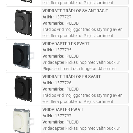
eller flera produkter ur Plejds sortiment.
Konfigureras i Plejd-appen. WRT-01 monteras
VRIDRATT TRÅDLÖS SA ANTRACIT
Lägg i kundvagn
ST
enkelt utanpå standard apparatdosa eller
ArtNr
1377727
med dubbelsidig tejp elle
...läs mer
Varumärke
PLEJD
Trådlös vrid möjliggör trådlös styrning av en
eller flera produkter ur Plejds sortiment.
Konfigureras i Plejd-appen. WRT-01 monteras
VRIDADAPTER EB SVART
Lägg i kundvagn
ST
enkelt utanpå standard apparatdosa eller
ArtNr
1377735
med dubbelsidig tejp elle
...läs mer
Varumärke
PLEJD
Vridadapter klickas ihop med valfri puck ur
Plejds sortiment och fungerar då som en
klassisk vriddimmer. Genom vår trådlösa
VRIDRATT TRÅDLÖS EB SVART
Lägg i kundvagn
ST
meshteknik kan Vridadapter även användas
ArtNr
1377726
för att styra andra produkter i Pl
...läs mer
Varumärke
PLEJD
Trådlös vrid möjliggör trådlös styrning av en
eller flera produkter ur Plejds sortiment.
Konfigureras i Plejd-appen. WRT-01 monteras
VRIDADAPTER EW VIT
Lägg i kundvagn
ST
enkelt utanpå standard apparatdosa eller
ArtNr
1377737
med dubbelsidig tejp elle
...läs mer
Varumärke
PLEJD
Vridadapter klickas ihop med valfri puck ur