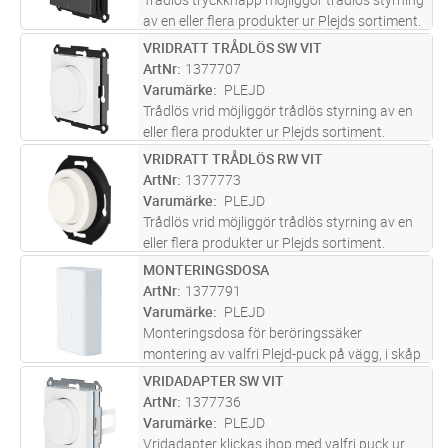
av en eller flera produkter ur Plejds sortiment.
Konfigureras i Plejd-appen. WPH-01 monteras
VRIDRATT TRÅDLÖS SW VIT
Lägg i kundvagn
ST
enkelt utanpå standard apparatdosa eller
ArtNr
1377707
med dubbelsidig tej
...läs mer
Varumärke
PLEJD
Trådlös vrid möjliggör trådlös styrning av en
eller flera produkter ur Plejds sortiment.
Konfigureras i Plejd-appen. WRT-01 monteras
VRIDRATT TRÅDLÖS RW VIT
Lägg i kundvagn
ST
enkelt utanpå standard apparatdosa eller
ArtNr
1377773
med dubbelsidig tejp elle
...läs mer
Varumärke
PLEJD
Trådlös vrid möjliggör trådlös styrning av en
eller flera produkter ur Plejds sortiment.
Konfigureras i Plejd-appen. WRT-01 monteras
MONTERINGSDOSA
Lägg i kundvagn
ST
enkelt utanpå standard apparatdosa eller
ArtNr
1377791
med dubbelsidig tejp elle
...läs mer
Varumärke
PLEJD
Monteringsdosa för beröringssäker
montering av valfri Plejd-puck på vägg, i skåp
eller spothål. Har dragavlastning för säker
VRIDADAPTER SW VIT
Lägg i kundvagn
ST
kabelanslutning.
ArtNr
1377736
Varumärke
PLEJD
Vridadapter klickas ihop med valfri puck ur