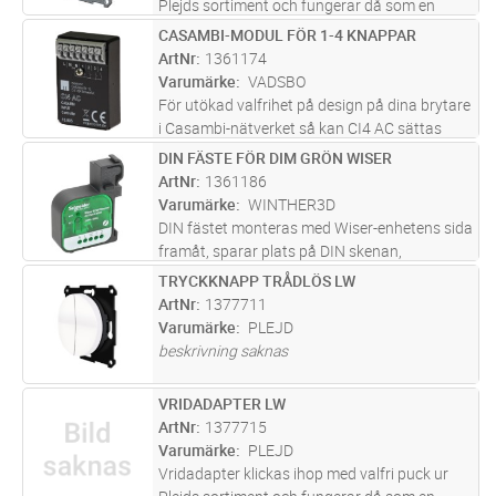
Plejds sortiment och fungerar då som en
klassisk vriddimmer. Genom vår trådlösa
CASAMBI-MODUL FÖR 1-4 KNAPPAR
Lägg i kundvagn
ST
meshteknik kan Vridadapter även användas
ArtNr
1361174
för att styra andra produkter i Pl
...läs mer
Varumärke
VADSBO
För utökad valfrihet på design på dina brytare
i Casambi-nätverket så kan CI4 AC sättas
bakom alla återfjädrande tryckknappar. Med
DIN FÄSTE FÖR DIM GRÖN WISER
Lägg i kundvagn
ST
den här produkten blir de alltså en del av
ArtNr
1361186
Casambi trådlösa belysnin
...läs mer
Varumärke
WINTHER3D
DIN fästet monteras med Wiser-enhetens sida
framåt, sparar plats på DIN skenan,
lossas/monteras lätt utan att behöva ta bort
TRYCKKNAPP TRÅDLÖS LW
Lägg i kundvagn
ST
kablarna först. Fästet säkrar 5mm luft-glapp
ArtNr
1377711
på båda sidor om fästet för a
...läs mer
Varumärke
PLEJD
beskrivning saknas
VRIDADAPTER LW
Lägg i kundvagn
ST
ArtNr
1377715
Varumärke
PLEJD
Vridadapter klickas ihop med valfri puck ur