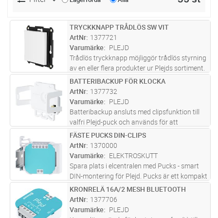
TRYCKKNAPP TRÅDLÖS SW VIT
Lägg i kundvagn
ST
ArtNr
1377721
Varumärke
PLEJD
Trådlös tryckknapp möjliggör trådlös styrning
av en eller flera produkter ur Plejds sortiment.
Konfigureras i Plejd-appen. WPH-01 monteras
BATTERIBACKUP FÖR KLOCKA
Lägg i kundvagn
ST
enkelt utanpå standard apparatdosa eller
ArtNr
1377732
med dubbelsidig tej
...läs mer
Varumärke
PLEJD
Batteribackup ansluts med clipsfunktion till
valfri Plejd-puck och används för att
tidsfunktioner, som astrour, ska bibehållas vid
FÄSTE PUCKS DIN-CLIPS
Lägg i kundvagn
ST
strömavbrott i Plejd-systemet. Det behövs
ArtNr
1370000
endast en BAT-01 per Plejd
...läs mer
Varumärke
ELEKTROSKUTT
Spara plats i elcentralen med Pucks - smart
DIN-montering för Plejd. Pucks är ett kompakt
fäste som monterar Plejd-enheter på
KRONRELÄ 16A/2 MESH BLUETOOTH
Lägg i kundvagn
ST
kortsidan och frigör upp till 60% mer utrymme
ArtNr
1377706
i elcentralen. Det fungerar
...läs mer
Varumärke
PLEJD