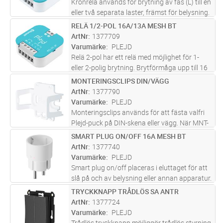
Kronrelä används för brytning av fas (L) till en
eller två separata laster, främst för belysning.
Produkten har två reläutgångar med en total
RELÄ 1/2-POL 16A/13A MESH BT
Lägg i kundvagn
ST
brytförmåga på upp till 16 A (t.ex. 10 + 6 A)
ArtNr
1377709
och har nol
...läs mer
Varumärke
PLEJD
Relä 2-pol har ett relä med möjlighet för 1-
eller 2-polig brytning. Brytförmåga upp till 16
A vid 1-pol, 13 A vid 2-pol. REL-01-2P har två
MONTERINGSCLIPS DIN/VÄGG
Lägg i kundvagn
ST
separata ingångar för styrning med
ArtNr
1377790
återfjädrande tryckknapp
...läs mer
Varumärke
PLEJD
Monteringsclips används för att fästa valfri
Plejd-puck på DIN-skena eller vägg. När MNT-
01 är monterad snäpps pucken enkelt på
SMART PLUG ON/OFF 16A MESH BT
Lägg i kundvagn
ST
plats.
ArtNr
1377740
Varumärke
PLEJD
Smart plug on/off placeras i eluttaget för att
slå på och av belysning eller annan apparatur.
Styr pluggen trådlöst genom andra produkter
TRYCKKNAPP TRÅDLÖS SA ANTR
Lägg i kundvagn
ST
från Plejd eller direkt med appen via
ArtNr
1377724
Bluetooth®. Kan även st
...läs mer
Varumärke
PLEJD
Trådlös tryckknapp möjliggör trådlös styrning