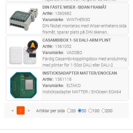
klassisk vriddimmer. Genom vår trådlösa
DIN FÄSTE WISER -SIDAN FRAMÅT
Lägg i kundvagn
ST
meshteknik kan Vridadapter även användas
ArtNr
1360982
för att styra andra produkter i Pl
...läs mer
Varumärke
WINTHER3D
DIN fästet monteras med Wiser-enhetens sida
framåt, sparar plats på DIN skenan,
lossas/monteras lätt utan att först ta bort
CASAMBIBOX 1-50 DALI-ARM PLINT
Lägg i kundvagn
ST
kablarna. Fästet säkrar 5mm luft-glapp på
ArtNr
1361052
båda sidor om fästet för att skap
...läs mer
Varumärke
VADSBO
Färdig Casambi-kopplingsbox med anslutning
med plintar för 1-50st DALI eller DALI-2
armaturer i broadcast (samstyrt). Har TW-
INSTICKSADAPTER MATTER/ENOCEAN
Lägg i kundvagn
ST
(varm-/kallvitt) och RGBW-stöd. Vadsbox Stor
ArtNr
1361118
kan med grupp-profil sätta D
...läs mer
Varumärke
ELTAKO
Insticksadapter MATTER / EnOcean EOA64
<
1
>
Artiklar per sida
20
50
100
200