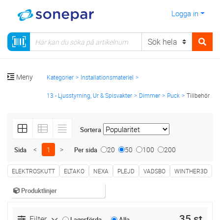
Logga in
Meny
Kategorier
Installationsmateriel
13 - Ljusstyrning, Ur & Spisvakter
Dimmer
Puck
Tillbehör
Sortera
<
1
>
20
50
100
200
Sida
Per sida
ELEKTROSKUTT
ELTAKO
NEXA
PLEJD
VADSBO
WINTHER3D
Produktlinjer
35 st
Filter
Lagerförda
Alla