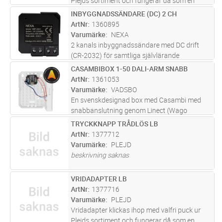
Plejds sortiment och fungerar då som en
klassisk vriddimmer. Genom vår trådlösa
INBYGGNADSSÄNDARE (DC) 2 CH
Lägg i kundvagn
ST
meshteknik kan Vridadapter även användas
ArtNr
1360895
för att styra andra produkter i Pl
...läs mer
Varumärke
NEXA
2 kanals inbyggnadssändare med DC drift
(CR-2032) för samtliga självlärande
mottagare i System Nexa. Stöd för tänd/släck
CASAMBIBOX 1-50 DALI-ARM SNABB
Lägg i kundvagn
ST
och pushdim.
ArtNr
1361053
Varumärke
VADSBO
En svenskdesignad box med Casambi med
snabbanslutning genom Linect (Wago
Winsta) för 1-50st DALI eller DALI-2 armaturer
TRYCKKNAPP TRÅDLÖS LB
Lägg i kundvagn
ST
i broadcast (samstyrt). Har TW-
ArtNr
1377712
(varm-/kallvitt) och RGBW-stöd. Vadsbox Stor
Varumärke
PLEJD
ka
...läs mer
beskrivning saknas
VRIDADAPTER LB
Lägg i kundvagn
ST
ArtNr
1377716
Varumärke
PLEJD
Vridadapter klickas ihop med valfri puck ur
Plejds sortiment och fungerar då som en