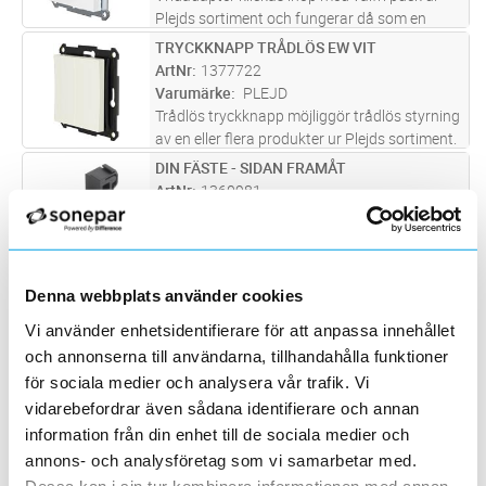
Plejds sortiment och fungerar då som en
klassisk vriddimmer. Genom vår trådlösa
TRYCKKNAPP TRÅDLÖS EW VIT
Lägg i kundvagn
ST
meshteknik kan Vridadapter även användas
ArtNr
1377722
för att styra andra produkter i Pl
...läs mer
Varumärke
PLEJD
Trådlös tryckknapp möjliggör trådlös styrning
av en eller flera produkter ur Plejds sortiment.
Konfigureras i Plejd-appen. WPH-01 monteras
DIN FÄSTE - SIDAN FRAMÅT
Lägg i kundvagn
ST
enkelt utanpå standard apparatdosa eller
ArtNr
1360981
med dubbelsidig tej
...läs mer
Varumärke
WINTHER3D
DIN fästet monteras med Plejd-enhetens sida
framåt, sparar plats på DIN skenan,
lossas/monteras lätt utan att först ta bort
TRYCKKNAPP TRÅDLÖS EB SVART
Lägg i kundvagn
ST
Denna webbplats använder cookies
kablarna. Fästet säkrar 5mm luft-glapp på
ArtNr
1377723
båda sidor om fästet för att skap
...läs mer
Vi använder enhetsidentifierare för att anpassa innehållet
Varumärke
PLEJD
och annonserna till användarna, tillhandahålla funktioner
Trådlös tryckknapp möjliggör trådlös styrning
av en eller flera produkter ur Plejds sortiment.
för sociala medier och analysera vår trafik. Vi
Konfigureras i Plejd-appen. WPH-01 monteras
vidarebefordrar även sådana identifierare och annan
VRIDRATT TRÅDLÖS RB SVART
Lägg i kundvagn
ST
enkelt utanpå standard apparatdosa eller
ArtNr
1377772
information från din enhet till de sociala medier och
med dubbelsidig tej
...läs mer
Varumärke
PLEJD
annons- och analysföretag som vi samarbetar med.
Trådlös vrid möjliggör trådlös styrning av en
Dessa kan i sin tur kombinera informationen med annan