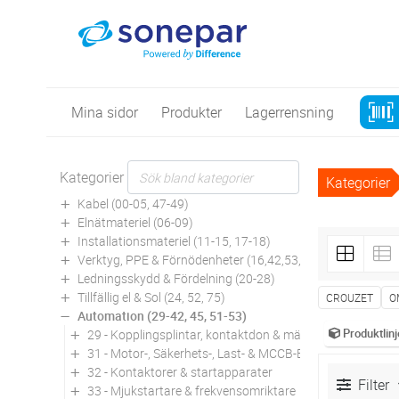
Mina sidor
Produkter
Lagerrensning
Kategorier
Kategorier
Kabel (00-05, 47-49)
Elnätmateriel (06-09)
Installationsmateriel (11-15, 17-18)
Verktyg, PPE & Förnödenheter (16,42,53,94)
Ledningsskydd & Fördelning (20-28)
Tillfällig el & Sol (24, 52, 75)
CROUZET
O
Automation (29-42, 45, 51-53)
Produktlinj
29 - Kopplingsplintar, kontaktdon & märkning
31 - Motor-, Säkerhets-, Last- & MCCB-Brytare
32 - Kontaktorer & startapparater
Filter
33 - Mjukstartare & frekvensomriktare