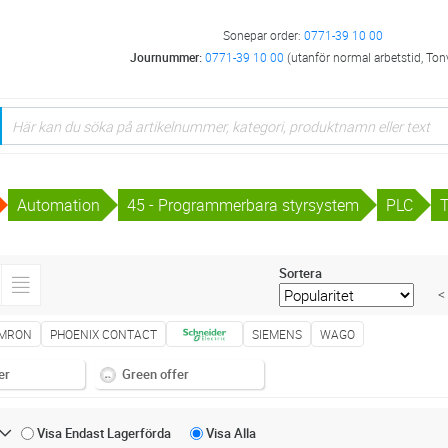
Sonepar order:
0771-39 10 00
Journummer:
0771-39 10 00
(utanför normal arbetstid, Ton
Automation
45 - Programmerbara styrsystem
PLC
T
Sortera
<
MRON
PHOENIX CONTACT
SIEMENS
WAGO
er
Green offer
Visa Endast
Lagerförda
Visa
Alla