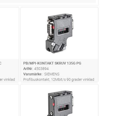
dvagn
Lägg i kundvagn
Antal
ST
C
PB/MPI-KONTAKT SKRUV 135G PG
ArtNr
4503894
Varumärke
SIEMENS
er vinklad
Profibuskontakt, 12Mbit/s 90 grader vinklad
n PG-
kabelanslutning, FastConnect, med PG-
dvagn
Lägg i kundvagn
Antal
ST
anslutning