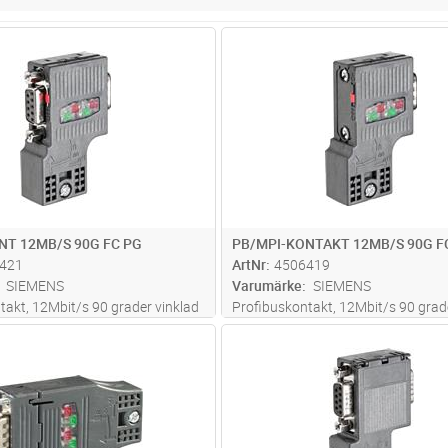
Lägg i kundvagn
Lägg i kun
ST
Antal
ST
NT 12MB/S 90G FC PG
PB/MPI-KONTAKT 12MB/S 90G F
421
ArtNr
4506419
SIEMENS
Varumärke
SIEMENS
takt, 12Mbit/s 90 grader vinklad
Profibuskontakt, 12Mbit/s 90 grad
ning, FastConnect, med PG-
kabelanslutning, FastConnect, uta
Lägg i kundvagn
Lägg i kun
ST
Antal
ST
anslutning