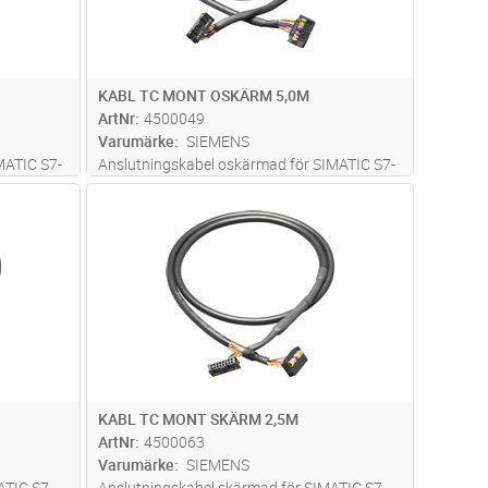
KABL TC MONT OSKÄRM 5,0M
ArtNr
4500049
Varumärke
SIEMENS
MATIC S7-
Anslutningskabel oskärmad för SIMATIC S7-
ul och
300/400 mellan frontkontakts modul och
dvagn
Lägg i kundvagn
Antal
ST
DC
terminal block, 16x0.14mm² med IDC
anslutningskontakt, längd 5.0m
KABL TC MONT SKÄRM 2,5M
ArtNr
4500063
Varumärke
SIEMENS
ATIC S7-
Anslutningskabel skärmad för SIMATIC S7-