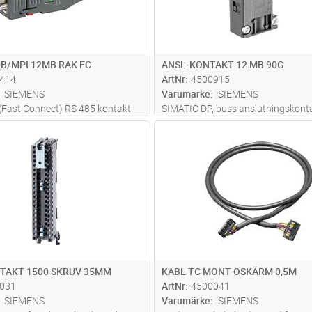
B/MPI 12MB RAK FC
ANSL-KONTAKT 12 MB 90G
414
ArtNr
4500915
SIEMENS
Varumärke
SIEMENS
(Fast Connect) RS 485 kontakt
SIMATIC DP, buss anslutningskonta
takt med FC anslutning och rak
Profibus UP till 12 Mbit/s 90 DEGR
Lägg i kundvagn
Lägg i kun
ST
Antal
ST
ing för industri PC, Simatic OP,
vinkel utgång kabel med X H X D): 1
ringshastighet 12 Mbit/s,
X 34 mm te rmineringsmotstånd m
 motstånd med ser. funk
...läs
isolering funktion, med PG uttag
TAKT 1500 SKRUV 35MM
KABL TC MONT OSKÄRM 0,5M
031
ArtNr
4500041
SIEMENS
Varumärke
SIEMENS