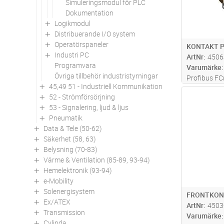
Simuleringsmodul för PLC
Dokumentation
Logikmodul
Distribuerande I/O system
Operatörspaneler
KONTAKT P
Industri PC
ArtNr
4506
Programvara
Varumärke
Övriga tillbehör industristyrningar
Profibus FC
45,49 51 - Industriell Kommunikation
180, PB-kon
Antal
52 - Strömförsörjning
kabelanslutn
53 - Signalering, ljud & ljus
OLM, överfö
Pneumatik
avslutnings
Data & Tele (50-62)
mer
Säkerhet (58, 63)
Belysning (70-83)
Värme & Ventilation (85-89, 93-94)
Hemelektronik (93-94)
e-Mobility
Solenergisystem
FRONTKON
Ex/ATEX
ArtNr
4503
Transmission
Varumärke
Cylinda