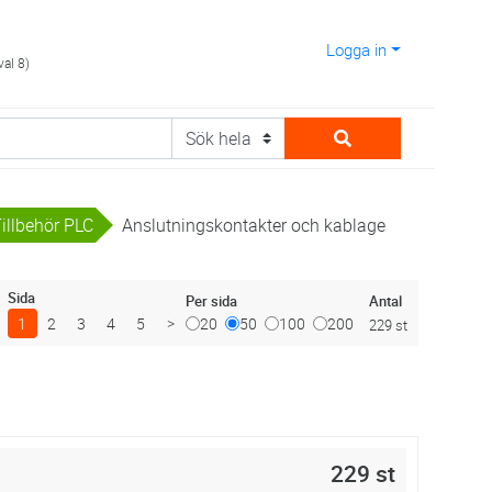
Logga in
val 8)
illbehör PLC
Anslutningskontakter och kablage
Sida
Antal
Per sida
1
2
3
4
5
>
20
50
100
200
229 st
229 st