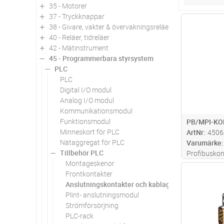
35 - Motorer
37 - Tryckknappar
Antal
38 - Givare, vakter & övervakningsreläer
40 - Reläer, tidreläer
42 - Mätinstrument
45 - Programmerbara styrsystem
PLC
PLC
Digital I/O modul
Analog I/O modul
Kommunikationsmodul
Funktionsmodul
PB/MPI-KO
Minneskort för PLC
ArtNr
4506
Nätaggregat för PLC
Varumärke
Tillbehör PLC
Profibuskon
Montageskenor
kabelanslut
Antal
Frontkontakter
anslutning
Anslutningskontakter och kablage
Plint- anslutningsmodul
Strömförsörjning
PLC-rack