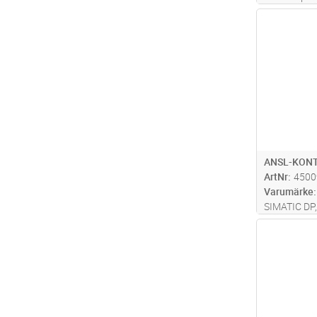
Antal
ANSL-KONT
ArtNr
4500
Varumärke
SIMATIC DP,
Profibus UP 
Antal
utgång kabe
mm termine 
funktion, u