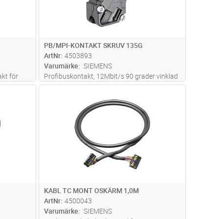
PB/MPI-KONTAKT SKRUV 135G
ArtNr
4503893
Varumärke
SIEMENS
kt för
Profibuskontakt, 12Mbit/s 90 grader vinklad
EE graders
kabelanslutning, FastConnect, utan PG-
dvagn
Lägg i kundvagn
Antal
ST
5. 8 X 54
anslutning
ed
KABL TC MONT OSKÄRM 1,0M
ArtNr
4500043
Varumärke
SIEMENS