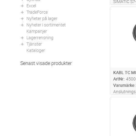
SIMATIC S7-
Excel
40 pin, för 
TradeForce
Antal
byglar och 
Nyheter på lager
Nyheter i sortimentet
Kampanjer
Lagerrensning
Tjänster
Kataloger
Senast visade produkter
KABL TC M
ArtNr
4500
Varumärke
Anslutnings
300/400 mel
Antal
kopplingspl
kontakt, lä