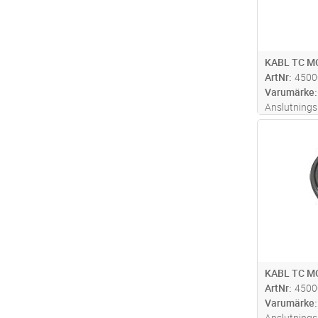
KABL TC M
ArtNr
4500
Varumärke
Anslutnings
300/400 mel
Antal
terminal bl
anslutnings
KABL TC M
ArtNr
4500
Varumärke
Anslutnings