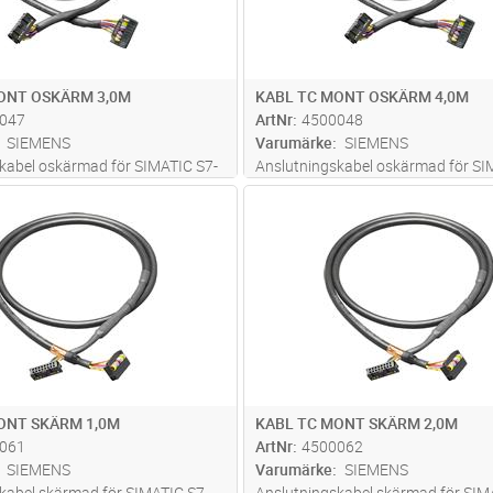
ONT OSKÄRM 3,0M
KABL TC MONT OSKÄRM 4,0M
047
ArtNr
4500048
SIEMENS
Varumärke
SIEMENS
kabel oskärmad för SIMATIC S7-
Anslutningskabel oskärmad för SI
lan frontkontakts modul och
300/400 mellan frontkontakts mod
Lägg i kundvagn
Lägg i kun
ST
Antal
ST
ock, 16x0.14mm² med IDC
terminal block, 16x0.14mm² med I
kontakt, längd 3.0m
anslutningskontakt, längd 4.0m
ONT SKÄRM 1,0M
KABL TC MONT SKÄRM 2,0M
061
ArtNr
4500062
SIEMENS
Varumärke
SIEMENS
kabel skärmad för SIMATIC S7-
Anslutningskabel skärmad för SIM