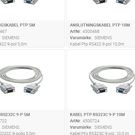
NGSKABEL PTP 5M
ANSLUTNINGSKABEL PTP 10M
467
ArtNr
4500468
SIEMENS
Varumärke
SIEMENS
422 9-pol 5,0m
Kabel Ptp RS422 9-pol 10,0m
Lägg i kundvagn
Lägg i kun
ST
Antal
ST
 RS232C 9-P 5M
KABEL PTP RS323C 9-P 10M
722
ArtNr
4500724
SIEMENS
Varumärke
SIEMENS
S232C 9-polig 5,0m
Kabel Ptp RS323C 9-pol, 10,0 m