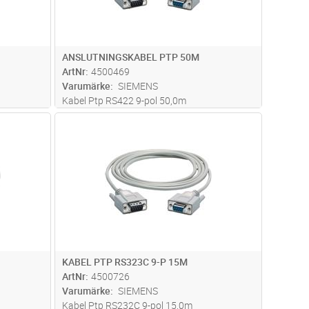
ANSLUTNINGSKABEL PTP 50M
ArtNr
4500469
Varumärke
SIEMENS
Kabel Ptp RS422 9-pol 50,0m
dvagn
Lägg i kundvagn
Antal
ST
KABEL PTP RS323C 9-P 15M
ArtNr
4500726
Varumärke
SIEMENS
Kabel Ptp RS232C 9-pol 15,0m