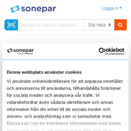
Logga in
Meny
Kategorier
Installationsmateriel
13 - Ljusstyrning, Ur & Spisvakter
Dimmer
Infälld
Denna webbplats använder cookies
Visa produkter från alla underliggande kategorier
Vi använder enhetsidentifierare för att anpassa innehållet
och annonserna till användarna, tillhandahålla funktioner
för sociala medier och analysera vår trafik. Vi
vidarebefordrar även sådana identifierare och annan
information från din enhet till de sociala medier och
annons- och analysföretag som vi samarbetar med.
Induktiv
Universell & LED
belastning
Universal
1-10V
Dessa kan i sin tur kombinera informationen med annan
information som du har tillhandahållit eller som de har