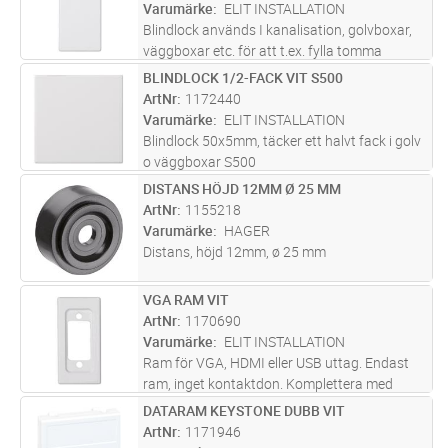
Varumärke
ELIT INSTALLATION
Blindlock används I kanalisation, golvboxar,
väggboxar etc. för att t.ex. fylla tomma
moduler eller skapa plats för framtida behov
BLINDLOCK 1/2-FACK VIT S500
Lägg i kundvagn
ST
ArtNr
1172440
Varumärke
ELIT INSTALLATION
Blindlock 50x5mm, täcker ett halvt fack i golv
o väggboxar S500
DISTANS HÖJD 12MM Ø 25 MM
Lägg i kundvagn
ST
ArtNr
1155218
Varumärke
HAGER
Distans, höjd 12mm, ø 25 mm
VGA RAM VIT
Lägg i kundvagn
ST
ArtNr
1170690
Varumärke
ELIT INSTALLATION
Ram för VGA, HDMI eller USB uttag. Endast
ram, inget kontaktdon. Komplettera med
skarvkabel 1170762 VGA hona-hona 200mm,
DATARAM KEYSTONE DUBB VIT
Lägg i kundvagn
ST
1170764 USB hona-hona 250mm, 1170765
ArtNr
1171946
HDMI hona-hona 180mm