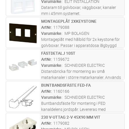
Varumärke
ELIT INSTALLATION
Dataram till golvboxar, väggboxar, kanaler
mm i 45mm systemet.
MONTAGEPLÅT 2XKEYSTONE
Lägg i kundvagn
ST
ArtNr
1179088
Varumärke
MP BOLAGEN
Montageplåt med hålbild för 2x keystone för
golvboxar. Passar i apparatdosa lågbyggd
1179074 eller till montageram 1179086.
FÄSTDETALJ 10ST
Lägg i kundvagn
FP
ArtNr
1159672
Varumärke
SCHNEIDER ELECTRIC
Distansbricka för montering av små
matarkanaler i större matarkanaler. Används
även vid montering av buntband.
BUNTBANDSFÄSTE FED-FA
Lägg i kundvagn
ST
ArtNr
1160166
Varumärke
SCHNEIDER ELECTRIC
Buntbandsfäste för montering i FED
kanaldelens jordspår. Levereras med
buntband.
230 V-UTTAG 2-V 45X90 MM VIT
Lägg i kundvagn
ST
ArtNr
1179082