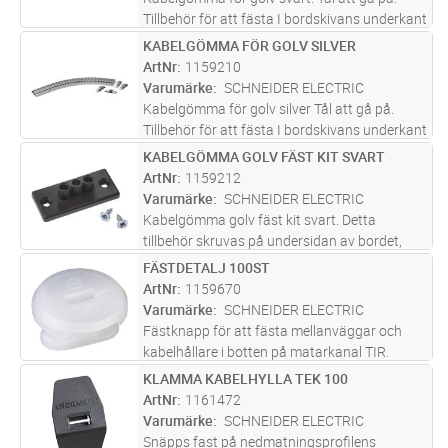
Tillbehör för att fästa I bordskivans underkant
finns.Kabeln läggs enkelt in från sidan. Går att
KABELGÖMMA FÖR GOLV SILVER
Lägg i kundvagn
ST
dra Isär, men även att skarva. Perfekt då man
ArtNr
1159210
vill ta kablar
...läs mer
Varumärke
SCHNEIDER ELECTRIC
Kabelgömma för golv silver Tål att gå på.
Tillbehör för att fästa I bordskivans underkant
finns.Kabeln läggs enkelt in från sidan. Går att
KABELGÖMMA GOLV FÄST KIT SVART
Lägg i kundvagn
ST
dra Isär, men även att skarva. Perfekt då man
ArtNr
1159212
vill ta kablar
...läs mer
Varumärke
SCHNEIDER ELECTRIC
Kabelgömma golv fäst kit svart. Detta
tillbehör skruvas på undersidan av bordet,
och gör så att man kan snäppa fast
FÄSTDETALJ 100ST
Lägg i kundvagn
FP
kabelgömma för golv. Perfekt då man vill ta
ArtNr
1159670
kablarna från golvboxen till bordet
Varumärke
SCHNEIDER ELECTRIC
Fästknapp för att fästa mellanväggar och
kabelhållare i botten på matarkanal TIR.
KLAMMA KABELHYLLA TEK 100
Lägg i kundvagn
ST
ArtNr
1161472
Varumärke
SCHNEIDER ELECTRIC
Snäpps fast på nedmatningsprofilens