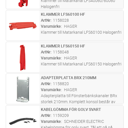
Klammer till Matarkanal LFS40060/60060
Halogenfri
KLAMMER LFS60100 HF
Lägg i kundvagn
ST
ArtNr
1158028
Varumärke
HAGER
Klammer till Matarkanal LFS60100 Halogenfri
KLAMMER LFS60150 HF
Lägg i kundvagn
ST
ArtNr
1158048
Varumärke
HAGER
Klammer till Matarkanal LFS60150 Halogenfri
ADAPTERPLATTA BRX 210MM
Lägg i kundvagn
ST
ArtNr
1158820
Varumärke
HAGER
Adapterplatta till Fönsterbänkskanaler BRx
storlek 210mm. Komplett konsol består av
adapterplatta och konsolarm. Konsolarmen
KABELGÖMMA FÖR GOLV SVART
Lägg i kundvagn
ST
väljs efter önskat avstånd mellan vägg och
ArtNr
1159209
kanal. Måttangivelse finns på k
...läs mer
Varumärke
SCHNEIDER ELECTRIC
Kabelgömma för golv svart. Tål att gå på.