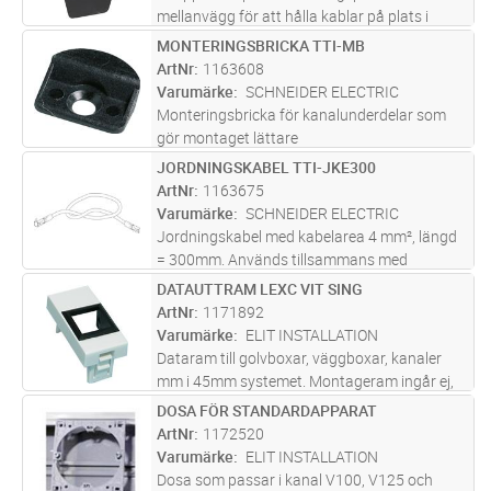
mellanvägg för att hålla kablar på plats i
stark- resp svagströmsutrymme. Passar till
MONTERINGSBRICKA TTI-MB
Lägg i kundvagn
ST
FCD-NP.
ArtNr
1163608
Varumärke
SCHNEIDER ELECTRIC
Monteringsbricka för kanalunderdelar som
gör montaget lättare
JORDNINGSKABEL TTI-JKE300
Lägg i kundvagn
ST
ArtNr
1163675
Varumärke
SCHNEIDER ELECTRIC
Jordningskabel med kabelarea 4 mm², längd
= 300mm. Används tillsammans med
jordningsbleck TTI-JB2, E-nr 11 636 72.
DATAUTTRAM LEXC VIT SING
Lägg i kundvagn
ST
Jordningskabeln har monterat flatstifthylsa
ArtNr
1171892
respektive flatstiftshylsa med hane i än
...läs
Varumärke
ELIT INSTALLATION
mer
Dataram till golvboxar, väggboxar, kanaler
mm i 45mm systemet. Montageram ingår ej,
beställs separat.
DOSA FÖR STANDARDAPPARAT
Lägg i kundvagn
ST
ArtNr
1172520
Varumärke
ELIT INSTALLATION
Dosa som passar i kanal V100, V125 och