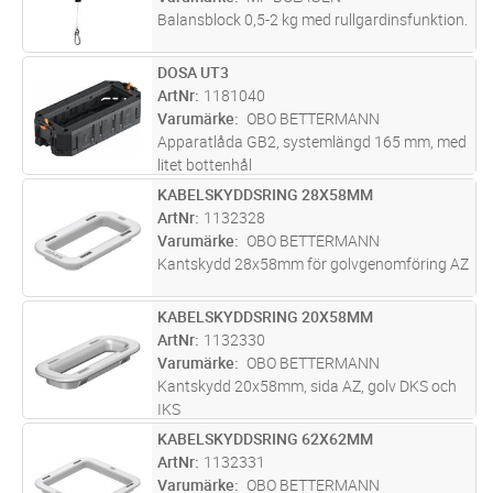
Balansblock 0,5-2 kg med rullgardinsfunktion.
DOSA UT3
Lägg i kundvagn
ST
ArtNr
1181040
Varumärke
OBO BETTERMANN
Apparatlåda GB2, systemlängd 165 mm, med
litet bottenhål
KABELSKYDDSRING 28X58MM
Lägg i kundvagn
ST
ArtNr
1132328
Varumärke
OBO BETTERMANN
Kantskydd 28x58mm för golvgenomföring AZ
KABELSKYDDSRING 20X58MM
Lägg i kundvagn
ST
ArtNr
1132330
Varumärke
OBO BETTERMANN
Kantskydd 20x58mm, sida AZ, golv DKS och
IKS
KABELSKYDDSRING 62X62MM
Lägg i kundvagn
ST
ArtNr
1132331
Varumärke
OBO BETTERMANN