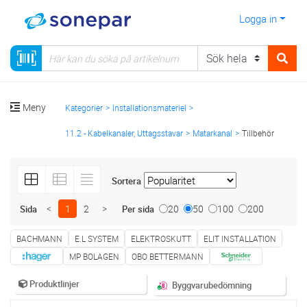
Logga in
Meny
Kategorier
Installationsmateriel
11.2 - Kabelkanaler, Uttagsstavar
Matarkanal
Tillbehör
Sortera
<
1
2
>
20
50
100
200
Sida
Per sida
BACHMANN
E.L SYSTEM
ELEKTROSKUTT
ELIT INSTALLATION
MP BOLAGEN
OBO BETTERMANN
Produktlinjer
Byggvarubedömning