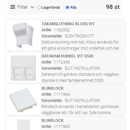
98 st
Filter
Lagerförda
Alla
TAKANSLUTNING KLOSS VIT
Lägg i kundvagn
ST
ArtNr
1182002
Varumärke
ELEKTROSKUTT
Dold anslutning mot tak. Kloss används för
att göra anslutningar mot undertak och tak
vid installation av kabelkanal. Den täcker en
DATARAM DUBBEL VIT S500
Lägg i kundvagn
ST
yta på 28 mm x 28 mm mot taket och döljer
ArtNr
1172436
uppklippta undertaksprofi
...läs mer
Varumärke
ELIT INSTALLATION
Dataram till golvbox standard och väggbox
standard med familjenamnet S500.
BLINDLOCK
Lägg i kundvagn
ST
ArtNr
1171964
Varumärke
ELIT INSTALLATION
Blindlock används I kanalisation, golvboxar,
väggboxar etc. för att t.ex. fylla tomma
moduler eller skapa plats för framtida behov
BLINDLOCK
Lägg i kundvagn
ST
ArtNr
1171960