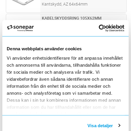
Kantskydd, AZ 64x64mm
KABELSKYDDSRING 105X62MM
Lägg i kundvagn
ST
ArtNr
1132332
Varumärke
OBO BETTERMANN
Kantskydd, AZ 101x58mm
Denna webbplats använder cookies
KLAMMER LF-KANALER B=150MM HF
Lägg i kundvagn
ST
ArtNr
1155240
Vi använder enhetsidentifierare för att anpassa innehållet
Varumärke
HAGER
och annonserna till användarna, tillhandahålla funktioner
Klammer/Kabelhållare till LF/LFH-kanaler
för sociala medier och analysera vår trafik. Vi
bredd 150mm
vidarebefordrar även sådana identifierare och annan
KLAMMER LF-KANALER B=230MM HF
Lägg i kundvagn
ST
information från din enhet till de sociala medier och
ArtNr
1155242
annons- och analysföretag som vi samarbetar med.
Varumärke
HAGER
Dessa kan i sin tur kombinera informationen med annan
Klammer/Kabelhållare till LF-kanaler bredd
information som du har tillhandahållit eller som de har
230mm
samlat in när du har använt deras tjänster.
KABELHÅLLARE LFS60020 HF
Lägg i kundvagn
ST
ArtNr
1155638
Visa detaljer
Varumärke
HAGER