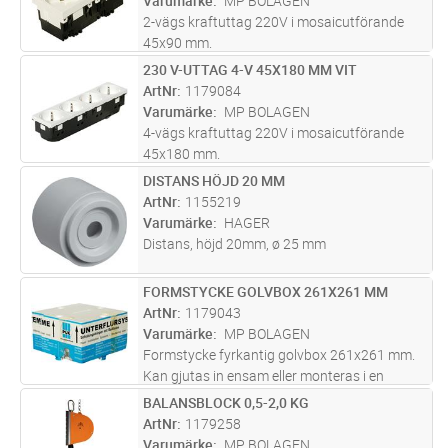
Varumärke
MP BOLAGEN
2-vägs kraftuttag 220V i mosaicutförande
45x90 mm.
230 V-UTTAG 4-V 45X180 MM VIT
Lägg i kundvagn
ST
ArtNr
1179084
Varumärke
MP BOLAGEN
4-vägs kraftuttag 220V i mosaicutförande
45x180 mm.
DISTANS HÖJD 20 MM
Lägg i kundvagn
ST
ArtNr
1155219
Varumärke
HAGER
Distans, höjd 20mm, ø 25 mm
FORMSTYCKE GOLVBOX 261X261 MM
Lägg i kundvagn
ST
ArtNr
1179043
Varumärke
MP BOLAGEN
Formstycke fyrkantig golvbox 261x261 mm.
Kan gjutas in ensam eller monteras i en
ingjutningslåda 1179036.
BALANSBLOCK 0,5-2,0 KG
Lägg i kundvagn
ST
ArtNr
1179258
Varumärke
MP BOLAGEN