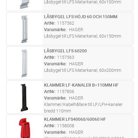
Låsbygel till LFS Matarkanal, 60x100mm
LÅSBYGEL LFS HÖJD 60 OCH 150MM
Lägg i kundvagn
ST
ArtNr
1157562
Varumärke
HAGER
Låsbygel till LFS Matarkanal, 60x150mm
LÅSBYGEL LFS 60200
Lägg i kundvagn
ST
ArtNr
1157563
Varumärke
HAGER
Låsbygel till LFS Matarkanal, 60x200mm
KLAMMER LF-KANALER B=110MM HF
Lägg i kundvagn
ST
ArtNr
1157806
Varumärke
HAGER
Klammer/Kabelhållare till LF/LFH-kanaler
bredd 110mm
KLAMMER LFS40060/60060 HF
Lägg i kundvagn
ST
ArtNr
1158008
Varumärke
HAGER