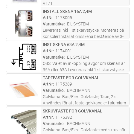
V171
INSTALL SKENA 16A 2,4M
Lägg i kundvagn
ST
ArtNr
1173005
Varumärke
E.L SYSTEM
Levereras inkl 1 st skarvstycke. Monteras på
konsoler.Installationsskena bestående av 3-
fas huvudgrupp 16 A 400 V med nolla och
INST SKENA 63A 2,4M
Lägg i kundvagn
ST
skyddsjord samt 1-fasprioriterad grupp 16A
ArtNr
1174001
230V med nolla och skyddsjor
...läs mer
Varumärke
E.L SYSTEM
OBS! Valet av inkoppling avgör om skenan är
35A eller 63A.Levereras inkl 1 st skarvstycke.
Monteras på konsoler.Installationsskena
TAPEFÄSTE FÖR GOLVKANAL
Lägg i kundvagn
ST
bestående av 3-fas huvudgrupp 63 A, 400 V
ArtNr
1175389
med nolla och skyddsjord s
...läs mer
Varumärke
BACHMANN
Golvkanal Bas/Flex, Golvfäste, Tape, 2 st.
Användes för att fästa golvkanaler i alumium
mot golv när det inte går att skruva i golvet
SKRUVFÄSTE FÖR GOLVKANAL
Lägg i kundvagn
ST
ArtNr
1175392
Varumärke
BACHMANN
Golvkanal Bas/Flex. Golvfäste med skruv när