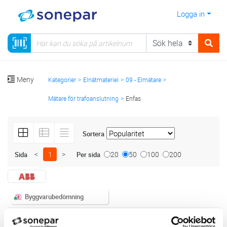
Logga in
Meny
Kategorier
Elnätmateriel
09 - Elmätare
Mätare för trafoanslutning
Enfas
Sortera
<
1
>
20
50
100
200
Sida
Per sida
Byggvarubedömning
7 st
Filter
Lagerförda
Alla