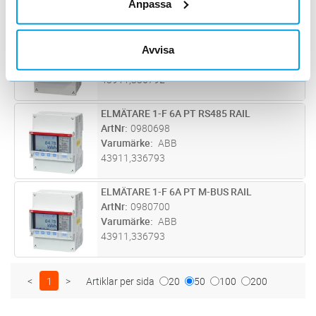
43911,336792
Anpassa
ELMÄTARE 1-F 6A AG RS485
Lägg i kundvagn
ST
ArtNr
0980694
Avvisa
Varumärke
ABB
43911,336792
ELMÄTARE 1-F 6A PT RS485 RAIL
Lägg i kundvagn
ST
ArtNr
0980698
Varumärke
ABB
43911,336793
ELMÄTARE 1-F 6A PT M-BUS RAIL
Lägg i kundvagn
ST
ArtNr
0980700
Varumärke
ABB
43911,336793
<
1
>
Artiklar per sida
20
50
100
200