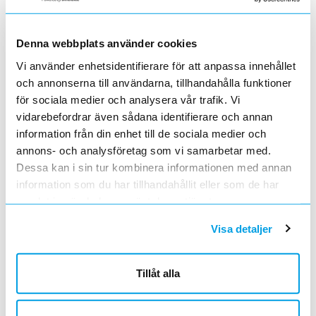
ELMÄTARE 1-F 6A ST M-BUS
Lägg i kundvagn
ST
Denna webbplats använder cookies
ArtNr
0900063
Vi använder enhetsidentifierare för att anpassa innehållet
Varumärke
ABB
43911,336792
och annonserna till användarna, tillhandahålla funktioner
för sociala medier och analysera vår trafik. Vi
ELMÄTARE 1-F 6A PT RS485
vidarebefordrar även sådana identifierare och annan
Lägg i kundvagn
ST
ArtNr
0900064
information från din enhet till de sociala medier och
Varumärke
ABB
annons- och analysföretag som vi samarbetar med.
43911,336793
Dessa kan i sin tur kombinera informationen med annan
information som du har tillhandahållit eller som de har
ELMÄTARE 1-F 6A ST S0
Lägg i kundvagn
ST
samlat in när du har använt deras tjänster.
ArtNr
0980691
Varumärke
ABB
Visa detaljer
43911,336792
ELMÄTARE 1-F 6A ST RS485
Tillåt alla
Lägg i kundvagn
ST
ArtNr
0980692
Varumärke
ABB