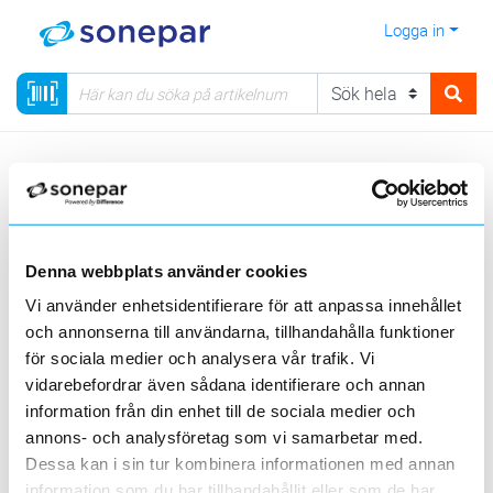
Logga in
Meny
Kategorier
Data & Tele
Mobila nät
Kraftprodukter PTTA
Visa produkter från alla underliggande kategorier
Denna webbplats använder cookies
Vi använder enhetsidentifierare för att anpassa innehållet
och annonserna till användarna, tillhandahålla funktioner
för sociala medier och analysera vår trafik. Vi
vidarebefordrar även sådana identifierare och annan
information från din enhet till de sociala medier och
Kraftkabel
PTTA boxar
Cluster junction
annons- och analysföretag som vi samarbetar med.
Dessa kan i sin tur kombinera informationen med annan
information som du har tillhandahållit eller som de har