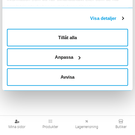
samlat in när du har använt deras tjänster.
Visa detaljer
Tillbehör
Transientskydd
Tillåt alla
Visa produkter från alla underliggande kategorier
Anpassa
Avvisa
Mina sidor
Produkter
Lagerrensning
Butiker