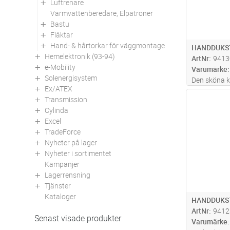
Luftrenare
Varmvattenberedare, Elpatroner
Bastu
Fläktar
Hand- & hårtorkar för väggmontage
HANDDUKS
Hemelektronik (93-94)
ArtNr
9413
e-Mobility
Varumärke
Solenergisystem
Den sköna k
Ex/ATEX
handdukar ef
Antal
Transmission
egentligen a
Cylinda
upplevas. D
Excel
inbyggd str
TradeForce
t
...läs mer
Nyheter på lager
Nyheter i sortimentet
Kampanjer
Lagerrensning
Tjänster
Kataloger
HANDDUKS
ArtNr
9412
Senast visade produkter
Varumärke