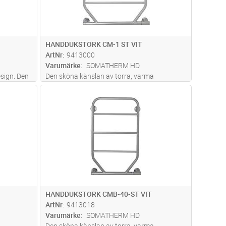
HANDDUKSTORK CM-1 ST VIT
ArtNr
9413000
Varumärke
SOMATHERM HD
esign. Den
Den sköna känslan av torra, varma
nddukar
handdukar efter ett bad eller dusch kan
dvagn
Lägg i kundvagn
Antal
ST
igen aldrig
egentligen aldrig beskrivas, den ska
yrningen
upplevas. Den klassiska ST Modellen har en
inbyggd strömbrytare on/off och förinställd
t
...läs mer
HANDDUKSTORK CMB-40-ST VIT
ArtNr
9413018
Varumärke
SOMATHERM HD
Den sköna känslan av torra, varma