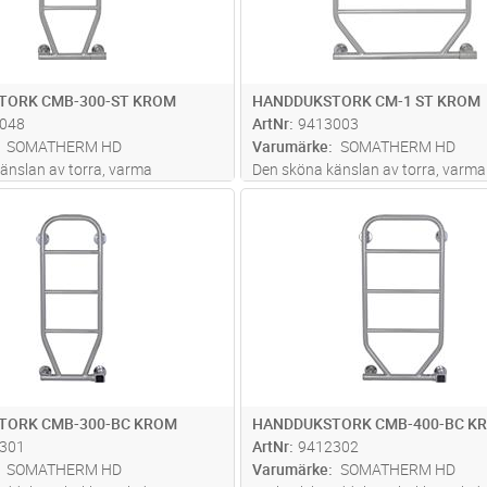
TORK CMB-300-ST KROM
HANDDUKSTORK CM-1 ST KROM
048
ArtNr
9413003
SOMATHERM HD
Varumärke
SOMATHERM HD
änslan av torra, varma
Den sköna känslan av torra, varma
ter ett bad eller dusch kan
handdukar efter ett bad eller dusc
Lägg i kundvagn
Lägg i kun
ST
Antal
ST
ldrig beskrivas, den ska
egentligen aldrig beskrivas, den sk
en klassiska ST Modellen har en
upplevas. Den klassiska ST Modelle
ömbrytare on/off och förinställd
inbyggd strömbrytare on/off och fö
t
...läs mer
TORK CMB-300-BC KROM
HANDDUKSTORK CMB-400-BC K
301
ArtNr
9412302
SOMATHERM HD
Varumärke
SOMATHERM HD