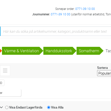
Sonepar order:
0771-39 10 00
Journummer:
0771-39 10 00
(utanför normal arbetstid, Ton
Värme & Ventilation
Handduksstork
Somatherm
Ta
Sortera
HD
er
Visa Endast
Lagerförda
Visa
Alla