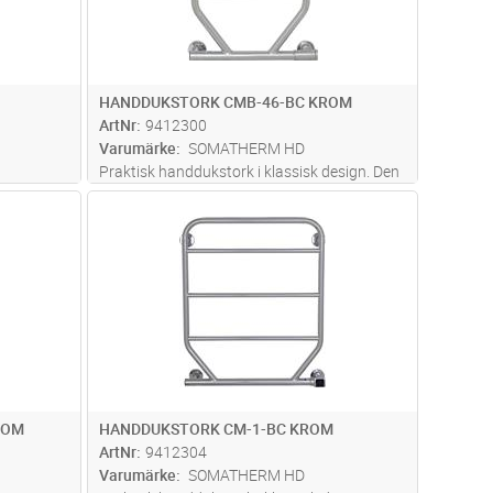
HANDDUKSTORK CMB-46-BC KROM
ArtNr
9412300
Varumärke
SOMATHERM HD
Praktisk handdukstork i klassisk design. Den
h kan
sköna känslan av torra, varma handdukar
dvagn
Lägg i kundvagn
Antal
ST
a
efter ett bad eller dusch kan egentligen aldrig
n har en
beskrivas, den ska upplevas. BC styrningen
rinställd
har 2-polig brytare, e
...läs mer
ROM
HANDDUKSTORK CM-1-BC KROM
ArtNr
9412304
Varumärke
SOMATHERM HD