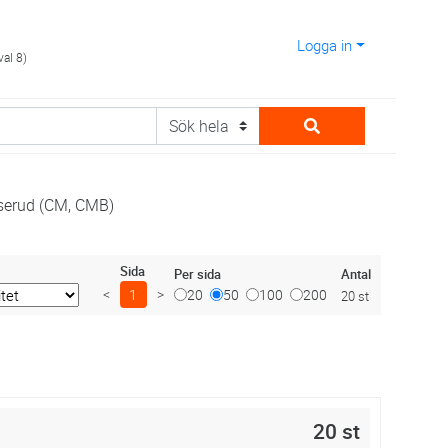
Logga in
val 8)
serud (CM, CMB)
Sida
Antal
Per sida
<
1
>
20
50
100
200
20 st
20 st