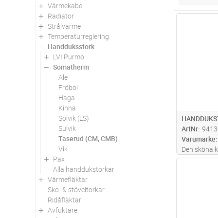
Värmekabel
Radiator
Antal
Strålvärme
Temperaturreglering
Handduksstork
LVI Purmo
Somatherm
Ale
Fröbol
Haga
Kinna
Solvik (LS)
HANDDUKS
Sulvik
ArtNr
9413
Taserud (CM, CMB)
Varumärke
Vik
Den sköna k
Pax
handdukar ef
Antal
Alla handdukstorkar
egentligen a
Värmefläktar
upplevas. D
Sko- & stöveltorkar
inbyggd str
Ridåfläktar
t
...läs mer
Avfuktare