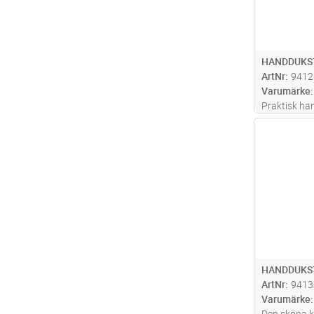
HANDDUKST
ArtNr
9412
Varumärke
Praktisk han
sköna känsl
Antal
efter ett ba
beskrivas, 
har 2-polig 
HANDDUKS
ArtNr
9413
Varumärke
Den sköna k