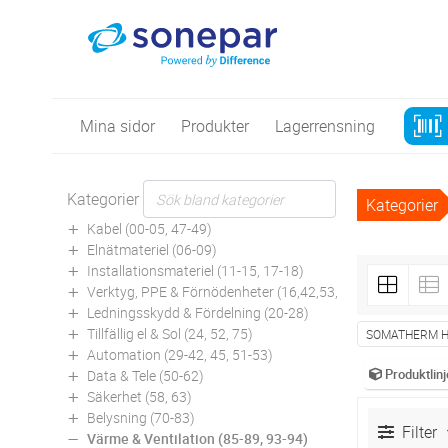
Mina sidor
Produkter
Lagerrensning
Kategorier
Kategorier
Kabel (00-05, 47-49)
Elnätmateriel (06-09)
Installationsmateriel (11-15, 17-18)
Verktyg, PPE & Förnödenheter (16,42,53,94)
Ledningsskydd & Fördelning (20-28)
Tillfällig el & Sol (24, 52, 75)
SOMATHERM 
Automation (29-42, 45, 51-53)
Produktlinj
Data & Tele (50-62)
Säkerhet (58, 63)
Belysning (70-83)
Filter
Värme & Ventilation (85-89, 93-94)