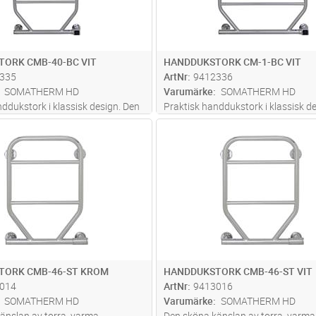
ORK CMB-40-BC VIT
HANDDUKSTORK CM-1-BC VIT
335
ArtNr
9412336
SOMATHERM HD
Varumärke
SOMATHERM HD
ddukstork i klassisk design. Den
Praktisk handdukstork i klassisk d
an av torra, varma handdukar
sköna känslan av torra, varma ha
Lägg i kundvagn
Lägg i kun
ST
Antal
ST
d eller dusch kan egentligen aldrig
efter ett bad eller dusch kan egentl
den ska upplevas. BC styrningen
beskrivas, den ska upplevas. BC st
brytare, e
...läs mer
har 2-polig brytare, e
...läs mer
TORK CMB-46-ST KROM
HANDDUKSTORK CMB-46-ST VIT
014
ArtNr
9413016
SOMATHERM HD
Varumärke
SOMATHERM HD
änslan av torra, varma
Den sköna känslan av torra, varma