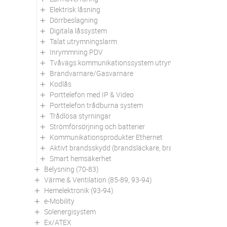
Elektrisk låsning
Dörrbeslagning
Digitala låssystem
Talat utrymningslarm
Inrymmning PDV
Tvåvägs kommunikationssystem utrymningsplats
Brandvarnare/Gasvarnare
Kodlås
Porttelefon med IP & Video
Porttelefon trådburna system
Trådlösa styrningar
Strömförsörjning och batterier
Kommunikationsprodukter Ethernet
Aktivt brandsskydd (brandsläckare, brandfiltar mm)
Smart hemsäkerhet
Belysning (70-83)
Värme & Ventilation (85-89, 93-94)
Hemelektronik (93-94)
e-Mobility
Solenergisystem
Ex/ATEX