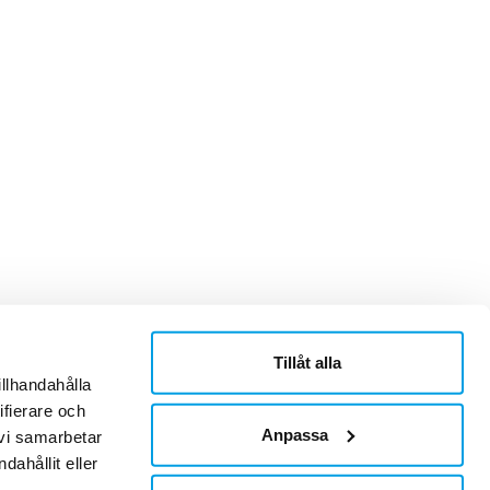
Tillåt alla
ner
Om Sonepar
illhandahålla
or
Historik
ifierare och
Kontaktblad
Ledningsgrupp
Anpassa
 vi samarbetar
Hållbarhet
ahållit eller
Jobb & Karriär