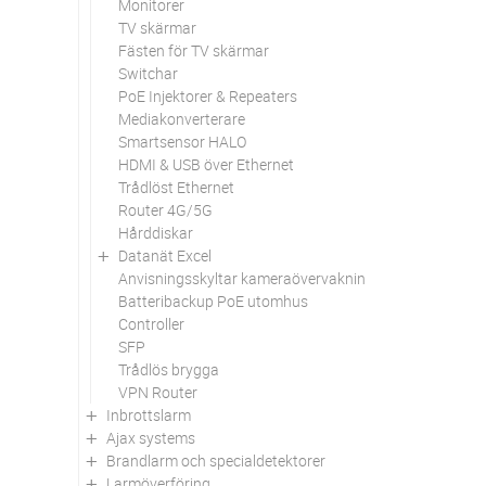
Monitorer
TV skärmar
Fästen för TV skärmar
Switchar
PoE Injektorer & Repeaters
Mediakonverterare
Smartsensor HALO
HDMI & USB över Ethernet
Trådlöst Ethernet
Router 4G/5G
Hårddiskar
Datanät Excel
Anvisningsskyltar kameraövervakning
Batteribackup PoE utomhus
Controller
SFP
Trådlös brygga
VPN Router
Inbrottslarm
Ajax systems
Brandlarm och specialdetektorer
Larmöverföring