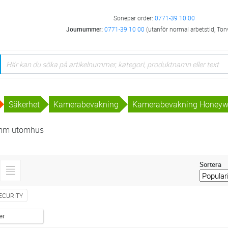
Sonepar order:
0771-39 10 00
Journummer:
0771-39 10 00
(utanför normal arbetstid, Ton
Säkerhet
Kamerabevakning
Kamerabevakning Honeyw
mm utomhus
Sortera
ECURITY
er