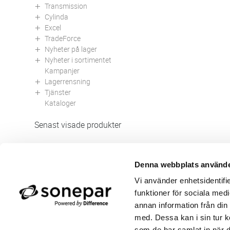
Transmission
Cylinda
Excel
TradeForce
Nyheter på lager
Nyheter i sortimentet
Kampanjer
Lagerrensning
Tjänster
Kataloger
Senast visade produkter
Denna webbplats använde
Butik/Kontakt
Om 
Vi använder enhetsidentifie
Felanmälan
Använ
funktioner för sociala medi
Returer
Integ
Beställa PDF fakturor
Öppe
annan information från din
Medgivande kontokort/direktbetalning
Ny k
med. Dessa kan i sin tur k
Frågor & Svar
Våra
som de har samlat in när d