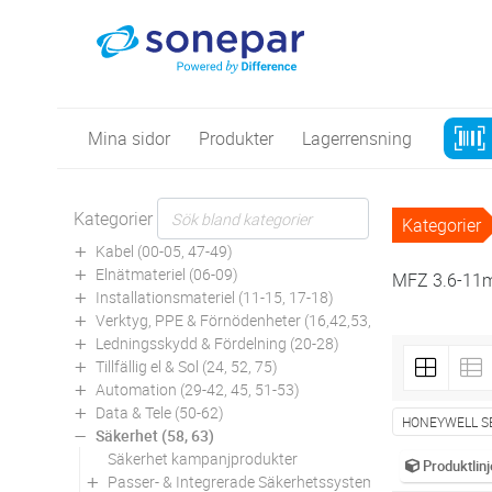
Mina sidor
Produkter
Lagerrensning
Kategorier
Kategorier
Kabel (00-05, 47-49)
Elnätmateriel (06-09)
MFZ 3.6-11
Installationsmateriel (11-15, 17-18)
Verktyg, PPE & Förnödenheter (16,42,53,94)
Ledningsskydd & Fördelning (20-28)
Tillfällig el & Sol (24, 52, 75)
Automation (29-42, 45, 51-53)
Data & Tele (50-62)
HONEYWELL S
Säkerhet (58, 63)
Säkerhet kampanjprodukter
Produktlinj
Passer- & Integrerade Säkerhetssystem