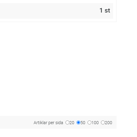
1 st
Artiklar per sida
20
50
100
200