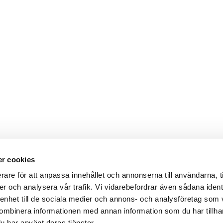
r cookies
Webbshop
Digitala kataloger/ publikatio
rare för att anpassa innehållet och annonserna till användarna, t
darvillkor
Leverans- och betalningsvillk
er och analysera vår trafik. Vi vidarebefordrar även sådana ident
ritetspolicy
Elektronisk kommunikation
ttider
Produktväljare
 enhet till de sociala medier och annons- och analysföretag som
und/användare
ombinera informationen med annan information som du har tillhand
 varumärken
u har använt deras tjänster.