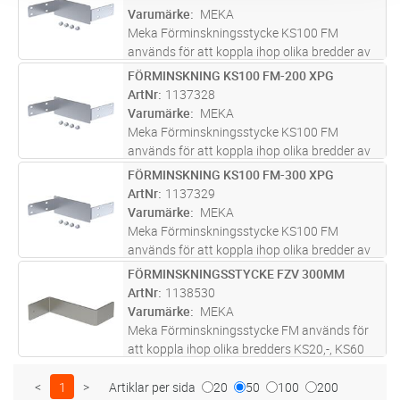
eller båda sidor.Produktset innehåller
...läs
Varumärke
MEKA
mer
Meka Förminskningsstycke KS100 FM
används för att koppla ihop olika bredder av
kabelstege KS100.KS100 FM monteras på
FÖRMINSKNING KS100 FM-200 XPG
Lägg i kundvagn
ST
sidoprofilen på KS100 kabelstegar från en
ArtNr
1137328
eller båda sidor.Produktset innehåller
...läs
Varumärke
MEKA
mer
Meka Förminskningsstycke KS100 FM
används för att koppla ihop olika bredder av
kabelstege KS100.KS100 FM monteras på
FÖRMINSKNING KS100 FM-300 XPG
Lägg i kundvagn
ST
sidoprofilen på KS100 kabelstegar från en
ArtNr
1137329
eller båda sidor.Produktset innehåller
...läs
Varumärke
MEKA
mer
Meka Förminskningsstycke KS100 FM
används för att koppla ihop olika bredder av
kabelstege KS100.KS100 FM monteras på
FÖRMINSKNINGSSTYCKE FZV 300MM
Lägg i kundvagn
ST
sidoprofilen på KS100 kabelstegar från en
ArtNr
1138530
eller båda sidor.Produktset innehåller
...läs
Varumärke
MEKA
mer
Meka Förminskningsstycke FM används för
att koppla ihop olika bredders KS20,-, KS60
och KS80 kabelstegar.FM-stycken installeras
inuti sidoprofiler på kabelstegar från ena eller
<
1
>
Artiklar per sida
20
50
100
200