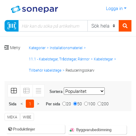
Logga in
Meny
Kategorier
Installationsmateriel
11.1 - Kabelstegar, Trådstegar, Rännor
Kabelstegar
Tillbehör kabelstege
Reduceringsskarv
Sortera
<
1
>
20
50
100
200
Sida
Per sida
MEKA
WIBE
Produktlinjer
Byggvarubedömning