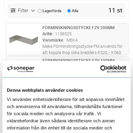
11 st
Filter
Lagerförda
Alla
FÖRMINSKNINGSSTYCKE FZV 200MM
Lägg i kundvagn
ST
ArtNr
1138525
Varumärke
MEKA
Meka Förminskningsstycke FM används för
att koppla ihop olika bredders KS20,-, KS60
och KS80 kabelstegar.FM-stycken installeras
FÖRMINSKNINGSSTYCKE FZV 100MM
Lägg i kundvagn
ST
inuti sidoprofiler på kabelstegar från ena eller
ArtNr
1138520
båda sidor.
Varumärke
MEKA
Meka Förminskningsstycke FM används för
att koppla ihop olika bredders KS20,-, KS60
Denna webbplats använder cookies
och KS80 kabelstegar.FM-stycken installeras
REDUCERING Z LM100 200 PC1
Lägg i kundvagn
ST
inuti sidoprofiler på kabelstegar från ena eller
Vi använder enhetsidentifierare för att anpassa innehållet
ArtNr
1120623
båda sidor.
Varumärke
WIBE
och annonserna till användarna, tillhandahålla funktioner
Z Reducering LM100 200 PC1
för sociala medier och analysera vår trafik. Vi
vidarebefordrar även sådana identifierare och annan
REDUCERING LM100 300 PC1
Lägg i kundvagn
ST
information från din enhet till de sociala medier och
ArtNr
1120626