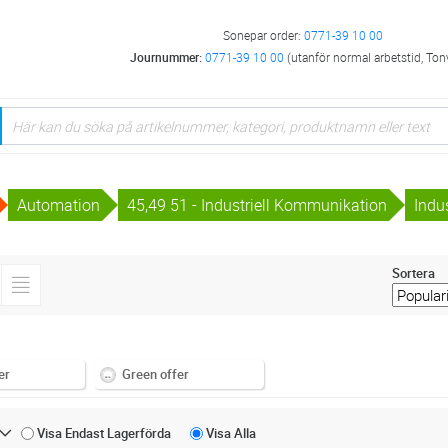
Sonepar order:
0771-39 10 00
Journummer:
0771-39 10 00
(utanför normal arbetstid, Ton
Automation
45,49 51 - Industriell Kommunikation
Indus
Sortera
er
Green offer
Visa Endast
Lagerförda
Visa
Alla