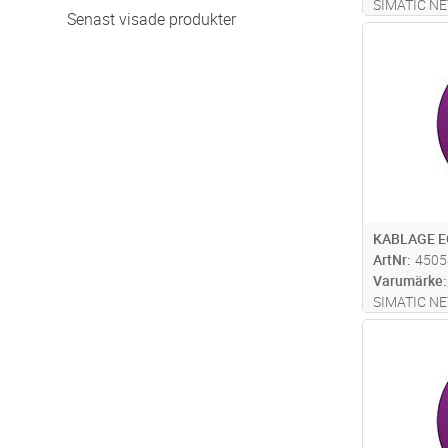
SIMATIC NE
Senast visade produkter
kabel, 2XC
Antal
konfektione
TRAILING ty
KABLAGE E
ArtNr
4505
Varumärke
SIMATIC NE
kabel, 2XC
Antal
med två ECO
längd: 3 me