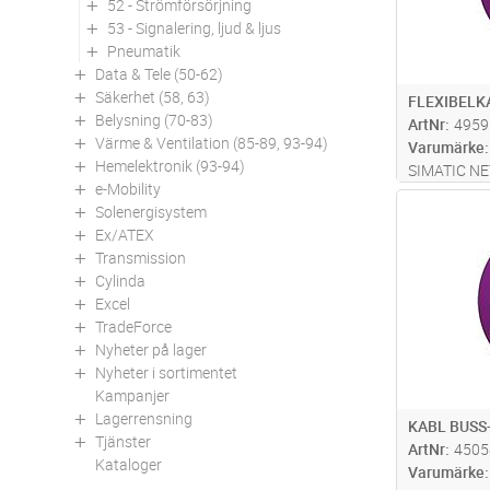
52 - Strömförsörjning
53 - Signalering, ljud & ljus
Pneumatik
Data & Tele (50-62)
Säkerhet (58, 63)
FLEXIBELK
Belysning (70-83)
ArtNr
4959
Värme & Ventilation (85-89, 93-94)
Varumärke
Hemelektronik (93-94)
SIMATIC NET
e-Mobility
för högflexi
Antal
Solenergisystem
leveranslän
Ex/ATEX
kvantitet 20
Transmission
Cylinda
Excel
TradeForce
Nyheter på lager
Nyheter i sortimentet
Kampanjer
Lagerrensning
KABL BUSS
Tjänster
ArtNr
4505
Kataloger
Varumärke