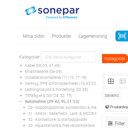
Mina sidor
Produkter
Lagerrensning
Kategorier
Kategorier
Kabel (00-05, 47-49)
Elnätmateriel (06-09)
Installationsmateriel (11-15, 17-18)
Verktyg, PPE & Förnödenheter (16,42,53,94)
Ledningsskydd & Fördelning (20-28)
Tillfällig el & Sol (24, 52, 75)
SIEMENS
Automation (29-42, 45, 51-53)
Produktlinj
29 - Kopplingsplintar, kontaktdon & märkning
31 - Motor-, Säkerhets-, Last- & MCCB-Brytare
32 - Kontaktorer & startapparater
Filter
33 - Mjukstartare & frekvensomriktare