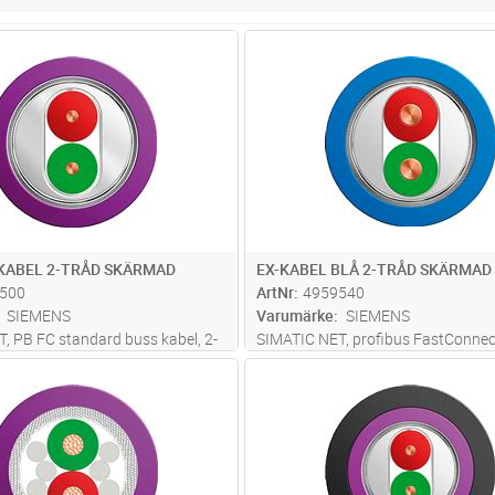
Lägg i kundvagn
Lägg i kun
M
Antal
M
KABEL 2-TRÅD SKÄRMAD
EX-KABEL BLÅ 2-TRÅD SKÄRMAD
500
ArtNr
4959540
SIEMENS
Varumärke
SIEMENS
, PB FC standard buss kabel, 2-
SIMATIC NET, profibus FastConnec
ad special design för snabb
processkabel, busskabel för IEC 61
Lägg i kundvagn
Lägg i kun
M
Antal
M
, max. leveranslängd: 1000 m,
mantel, för Ex-applikationer, 2-trå
llni ngskvantitet: 20 m, säljes
säljes per met er, max. leveranslän
m, minsta order kvantitet 20
...läs 