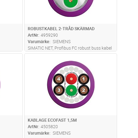
ROBUSTKABEL 2-TRÅD SKÄRMAD
ArtNr
4959290
Varumärke
SIEMENS
SIMATIC NET, Profibus FC robust buss kabel
ärmad,
med PUR-mantel för applikat ioner i kemiskt
dvagn
Lägg i kundvagn
Antal
ST
gd: 1000
och mekaniskt svår miljö, säljes per meter
max. levera nslängd: 1000 m, minsta
beställningskvantitet: 20 m
KABLAGE ECOFAST 1,5M
ArtNr
4505820
Varumärke
SIEMENS