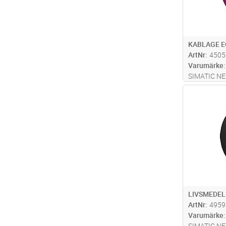
KABLAGE E
ArtNr
4505
Varumärke
SIMATIC NE
kabel, 2XC
Antal
med två ECO
längd: 15 m
LIVSMEDEL
ArtNr
4959
Varumärke
SIMATIC NET