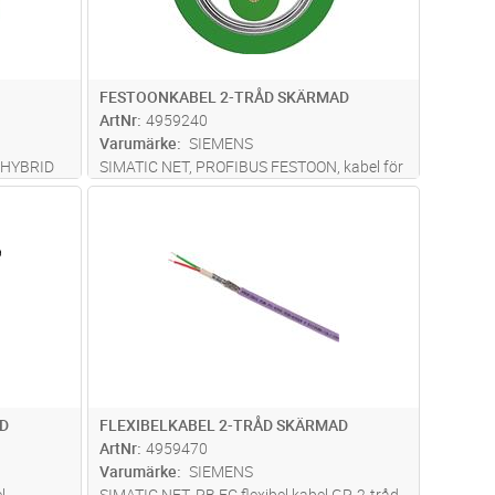
FESTOONKABEL 2-TRÅD SKÄRMAD
ArtNr
4959240
Varumärke
SIEMENS
 HYBRID
SIMATIC NET, PROFIBUS FESTOON, kabel för
2, kabel
FESTOONED CABLING, 2-tråd, sk ärmad,
dvagn
Lägg i kundvagn
Antal
M
takter,
max. acceleration: 4 M/QS minst 5 miljoner
böjningscykler, säljs per meter, max.
leveranslängd: 1000 meter, minsta
orderk
...läs mer
D
FLEXIBELKABEL 2-TRÅD SKÄRMAD
ArtNr
4959470
Varumärke
SIEMENS
l
SIMATIC NET, PB FC flexibel kabel GP, 2-tråd,