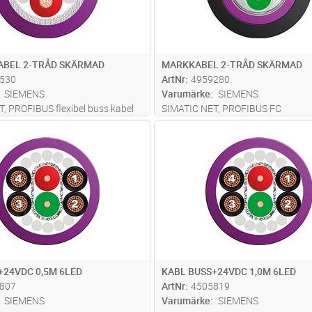
ABEL 2-TRÅD SKÄRMAD
MARKKABEL 2-TRÅD SKÄRMAD
530
ArtNr
4959280
SIEMENS
Varumärke
SIEMENS
, PROFIBUS flexibel buss kabel
SIMATIC NET, PROFIBUS FC
bla applikatione r (vridning) max.
markförläggningskabel, 2-tråd, sk
Lägg i kundvagn
Lägg i kun
ST
Antal
ST
gd: 1000 m, minsta order
sälje s per meter, max. leveranslän
 met er säljes per meter
m, minsta orderkvantitet 20 mete r
+24VDC 0,5M 6LED
KABL BUSS+24VDC 1,0M 6LED
807
ArtNr
4505819
SIEMENS
Varumärke
SIEMENS