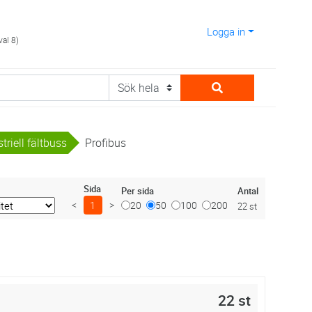
Logga in
val 8)
triell fältbuss
Profibus
Sida
Antal
Per sida
<
1
>
20
50
100
200
22 st
22 st