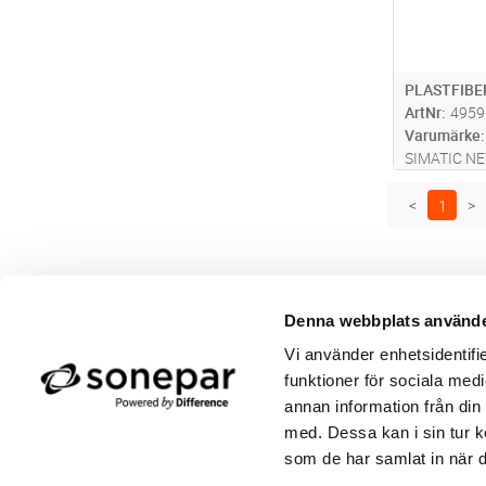
PLASTFIBE
ArtNr
4959
Varumärke
SIMATIC NET
standardkabe
orderkvantit
<
1
>
500 m
Denna webbplats använde
Butik/Kontakt
Om 
Vi använder enhetsidentifie
Felanmälan
Använ
Returer
Integ
funktioner för sociala medi
Beställa PDF fakturor
Öppe
annan information från din
Medgivande kontokort/direktbetalning
Ny k
med. Dessa kan i sin tur k
Frågor & Svar
Våra
som de har samlat in när d