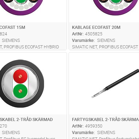
COFAST 15M
KABLAGE ECOFAST 20M
824
ArtNr
4505825
SIEMENS
Varumärke
SIEMENS
T, PROFIBUS ECOFAST HYBRID
SIMATIC NET, PROFIBUS ECOFAST
U 0,64 mm 4XCU 1,5 mm2, kabel
kabel, 2XCU 0,64 mm 4XCU 1,5 mm
Lägg i kundvagn
Lägg i kun
M
Antal
M
FAST kontakter, TRAILING typ,
konfektionerad med 2 ECOFAST kon
eter
TRAILING typ, längd 20 meter
SKABEL 2-TRÅD SKÄRMAD
FARTYGSKABEL 2-TRÅD SKÄRMA
270
ArtNr
4959350
SIEMENS
Varumärke
SIEMENS
, Profibus FC livsmedel buss
SIMATIC NET, Profibus fartygskabe