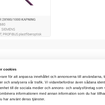
R 2X980/1000 KAPNING
680
SIEMENS
, PROFIBUS plastfiberoptisk
l, säljes per meter , minsta
et: 20 meter, max. leveranslängd:
r cookies
Webbshop
Digitala kataloger/ publikatio
rare för att anpassa innehållet och annonserna till användarna, t
darvillkor
Leverans- och betalningsvillk
ritetspolicy
Elektronisk kommunikation
er och analysera vår trafik. Vi vidarebefordrar även sådana ident
ttider
Produktväljare
 enhet till de sociala medier och annons- och analysföretag som
und/användare
ombinera informationen med annan information som du har tillhand
 varumärken
u har använt deras tjänster.