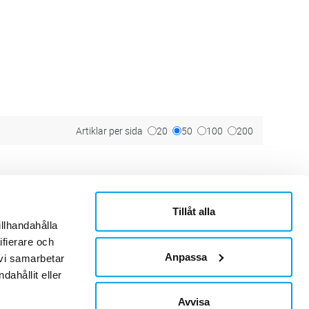
Artiklar per sida
20
50
100
200
Tillåt alla
ner
Om Sonepar
illhandahålla
or
Historik
Kontaktblad
ifierare och
Ledningsgrupp
Anpassa
 vi samarbetar
Hållbarhet
ahållit eller
Jobb & Karriär
Leverantör
Avvisa