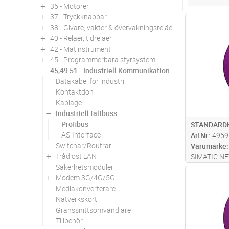
35 - Motorer
37 - Tryckknappar
Antal
38 - Givare, vakter & övervakningsreläer
40 - Reläer, tidreläer
42 - Mätinstrument
45 - Programmerbara styrsystem
45,49 51 - Industriell Kommunikation
Datakabel för industri
Kontaktdon
Kablage
Industriell fältbuss
Profibus
STANDARD
AS-Interface
ArtNr
4959
Switchar/Routrar
Varumärke
Trådlöst LAN
SIMATIC NET
Säkerhetsmoduler
tråd, skärm
Antal
Modem 3G/4G/5G
installation
Mediakonverterare
minsta bestä
Nätverkskort
per meter
Gränssnittsomvandlare
Tillbehör