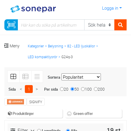
Logga in
Meny
Kategorier
Belysning
82 - LED ljuskällor
LED kompaktlysrör
G24q-3
Sortera
<
1
>
20
50
100
200
Sida
Per sida
SIGNIFY
Produktlinjer
Green offer
19 st
Filter
Lagerförda
Alla