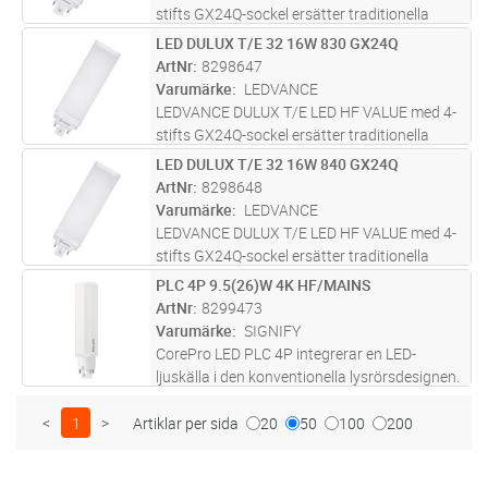
stifts GX24Q-sockel ersätter traditionella
kompaktlysrör för drift med elektroniska
LED DULUX T/E 32 16W 830 GX24Q
Lägg i kundvagn
ST
drivdon eller nätspänning. För drift med
ArtNr
8298647
elektroniskt drivdon se kompatibilit
...läs mer
Varumärke
LEDVANCE
LEDVANCE DULUX T/E LED HF VALUE med 4-
stifts GX24Q-sockel ersätter traditionella
kompaktlysrör för drift med elektroniska
LED DULUX T/E 32 16W 840 GX24Q
Lägg i kundvagn
ST
drivdon eller nätspänning. För drift med
ArtNr
8298648
elektroniskt drivdon se kompatibilit
...läs mer
Varumärke
LEDVANCE
LEDVANCE DULUX T/E LED HF VALUE med 4-
stifts GX24Q-sockel ersätter traditionella
kompaktlysrör för drift med elektroniska
PLC 4P 9.5(26)W 4K HF/MAINS
Lägg i kundvagn
ST
drivdon eller nätspänning. För drift med
ArtNr
8299473
elektroniskt drivdon se kompatibilit
...läs mer
Varumärke
SIGNIFY
CorePro LED PLC 4P integrerar en LED-
ljuskälla i den konventionella lysrörsdesignen.
Produkten är perfekt vid uppgradering av
lampor i allmänbelysning: den uppfyller
<
1
>
Artiklar per sida
20
50
100
200
grundläggande belysningskrav, spa
...läs mer