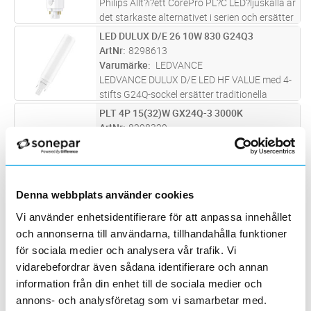
Philips Allt?i?ett CorePro PL?C LED?ljuskälla är
det starkaste alternativet i serien och ersätter
26W PL?C?lysrör med en effekt på 9.5W och
LED DULUX D/E 26 10W 830 G24Q3
Lägg i kundvagn
ST
ett ljusflöde på 1150LM-1235LM-1150LM.
ArtNr
8298613
Den erbjuder tre fär
...läs mer
Varumärke
LEDVANCE
LEDVANCE DULUX D/E LED HF VALUE med 4-
stifts G24Q-sockel ersätter traditionella
kompaktlysrör för drift med elektroniska
PLT 4P 15(32)W GX24Q-3 3000K
Lägg i kundvagn
ST
drivdon eller nätspänning. För drift med
ArtNr
8298329
elektroniskt drivdon se kompatibilite
...läs mer
Varumärke
SIGNIFY
Philips CorePro LED PLT. En LED-ljuskälla
särskilt skapad för att ersätta fluorescerande
belysning i downlights samt andra armaturer
LED DULUX D/E 26 10W 840 G24Q3
Lägg i kundvagn
ST
Denna webbplats använder cookies
dikt vägg och -tak, och följer RoHS-direktivet.
ArtNr
8298614
Passar i existeran
...läs mer
Vi använder enhetsidentifierare för att anpassa innehållet
Varumärke
LEDVANCE
och annonserna till användarna, tillhandahålla funktioner
LEDVANCE DULUX D/E LED HF VALUE med 4-
stifts G24Q-sockel ersätter traditionella
för sociala medier och analysera vår trafik. Vi
kompaktlysrör för drift med elektroniska
vidarebefordrar även sådana identifierare och annan
LED DULUX D/E 26 10W 865 G24Q3
Lägg i kundvagn
ST
drivdon eller nätspänning. För drift med
ArtNr
8289490
information från din enhet till de sociala medier och
elektroniskt drivdon se kompatibilite
...läs mer
Varumärke
LEDVANCE
annons- och analysföretag som vi samarbetar med.
LEDVANCE DULUX D/E LED HF VALUE med 4-