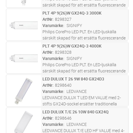
särskilt skapad för att ersätta fluorescerande
belysning i downlights samt andra armaturer
PLT 4P 9(26)W GX24Q-3 3000K
Lägg i kundvagn
ST
dikt vägg och -tak, och följer RoHS-direktivet.
ArtNr
8298327
Passar i existeran
...läs mer
Varumärke
SIGNIFY
Philips CorePro LED PLT. En LED-ljuskälla
särskilt skapad för att ersätta fluorescerande
belysning i downlights samt andra armaturer
PLT 4P 9(26)W GX24Q-3 4000K
Lägg i kundvagn
ST
dikt vägg och -tak, och följer RoHS-direktivet.
ArtNr
8298328
Passar i existeran
...läs mer
Varumärke
SIGNIFY
Philips CorePro LED PLT. En LED-ljuskälla
särskilt skapad för att ersätta fluorescerande
belysning i downlights samt andra armaturer
LED DULUX T 26 9W 840 GX24D3
Lägg i kundvagn
ST
dikt vägg och -tak, och följer RoHS-direktivet.
ArtNr
8298640
Passar i existeran
...läs mer
Varumärke
LEDVANCE
LEDVANCE DULUX T LED EM VALUE med 2-
stifts GX24D-sockel ersätter traditionella
kompaktlysrör för drift med konventionella
LED DULUX T/E 26 10W 840 GX24Q
Lägg i kundvagn
ST
drivdon eller nätspänning. Roterbar sockel (±
ArtNr
8298646
90°). Låg energiförbrukning och
...läs mer
Varumärke
LEDVANCE
LEDVANCE DULUX T/E LED HF VALUE med 4-