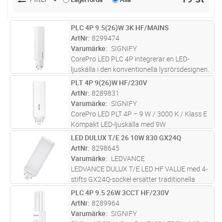
PLC 4P 9.5(26)W 3K HF/MAINS
Lägg i kundvagn
ST
ArtNr
8299474
Varumärke
SIGNIFY
CorePro LED PLC 4P integrerar en LED-
ljuskälla i den konventionella lysrörsdesignen.
Produkten är perfekt vid uppgradering av
PLT 4P 9(26)W HF/230V
Lägg i kundvagn
ST
lampor i allmänbelysning: den uppfyller
ArtNr
8289831
grundläggande belysningskrav, spa
...läs mer
Varumärke
SIGNIFY
CorePro LED PLT 4P – 9 W / 3000 K / Klass E
Kompakt LED-ljuskälla med 9W
effektförbrukning och neutralvit
LED DULUX T/E 26 10W 830 GX24Q
Lägg i kundvagn
ST
färgtemperatur (3000 K). Med ett ljusflöde på
ArtNr
8298645
110 lm/W uppfyller den belysningskrav
Varumärke
LEDVANCE
samtidig
...läs mer
LEDVANCE DULUX T/E LED HF VALUE med 4-
stifts GX24Q-sockel ersätter traditionella
kompaktlysrör för drift med elektroniska
PLC 4P 9.5 26W 3CCT HF/230V
Lägg i kundvagn
ST
drivdon eller nätspänning. För drift med
ArtNr
8289964
elektroniskt drivdon se kompatibilit
...läs mer
Varumärke
SIGNIFY