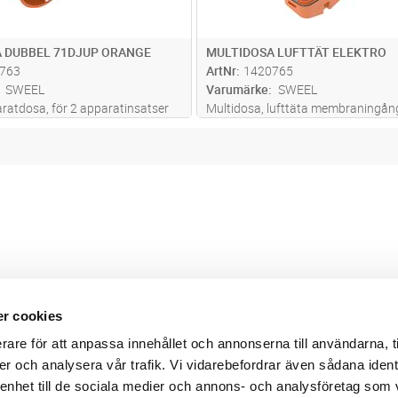
 DUBBEL 71DJUP ORANGE
MULTIDOSA LUFTTÄT ELEKTRO
763
ArtNr
1420765
SWEEL
Varumärke
SWEEL
ratdosa, för 2 apparatinsatser
Multidosa, lufttäta membraningång
el apparatinsats, med 4 skruvar.
eftermontering, installationsdjup p
DIN 49073-1, för plattjocklek 7-35
mm och en skivtjocklek på 5-35 mm
mbinationsavstånd 71 mm, 14
ör NYM-ledningar
...läs mer
r cookies
Webbshop
Digitala kataloger/ publikatio
rare för att anpassa innehållet och annonserna till användarna, t
darvillkor
Leverans- och betalningsvillk
er och analysera vår trafik. Vi vidarebefordrar även sådana ident
ritetspolicy
Elektronisk kommunikation
ttider
Produktväljare
 enhet till de sociala medier och annons- och analysföretag som