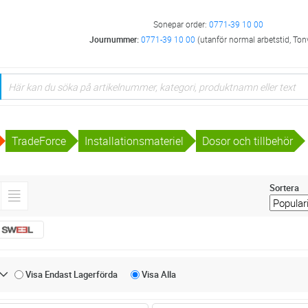
Sonepar order:
0771-39 10 00
Journummer:
0771-39 10 00
(utanför normal arbetstid, Ton
TradeForce
Installationsmateriel
Dosor och tillbehör
Sortera
Visa Endast
Lagerförda
Visa
Alla