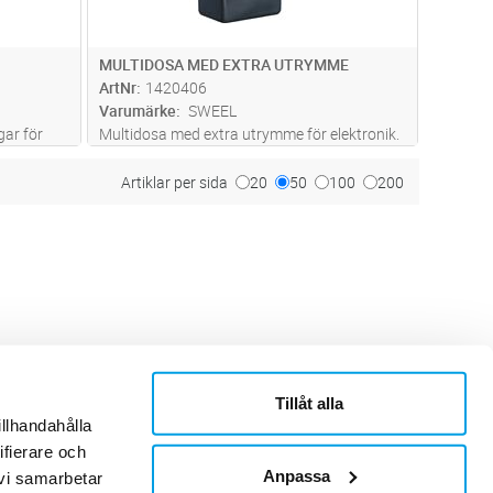
MULTIDOSA MED EXTRA UTRYMME
ArtNr
1420406
Varumärke
SWEEL
ar för
Multidosa med extra utrymme för elektronik.
å minst 75
Extra utrymmet är gjort i flexibelt material
.
vilket gör den enkel att montera.
Artiklar per sida
20
50
100
200
Håltagningsmått 68mm i diameter. Två
ingångar för slang upptill 25mm. Skivtj
...läs
mer
Tillåt alla
ner
Om Sonepar
illhandahålla
or
Historik
ifierare och
Kontaktblad
Ledningsgrupp
Anpassa
 vi samarbetar