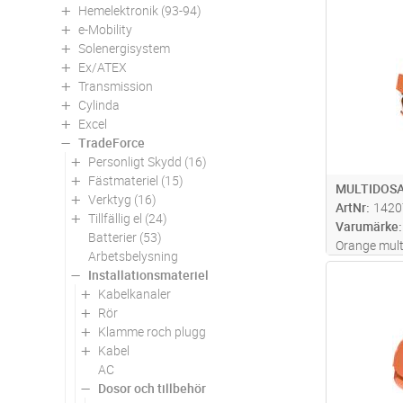
Hemelektronik (93-94)
Antal
e-Mobility
Solenergisystem
Ex/ATEX
Transmission
Cylinda
Excel
TradeForce
Personligt Skydd (16)
Fästmateriel (15)
MULTIDOSA
Verktyg (16)
ArtNr
1420
Tillfällig el (24)
Varumärke
Batterier (53)
Orange mult
Arbetsbelysning
med 4 ingån
Installationsmateriel
Antal
ingångar fö
Kabelkanaler
Fräshål 68
Rör
Klamme roch plugg
Kabel
AC
Dosor och tillbehör