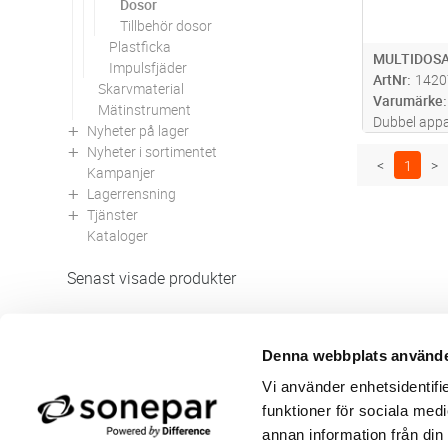
Dosor
Tillbehör dosor
Plastficka
MULTIDOSA
Impulsfjäder
ArtNr
1420
Skarvmaterial
Varumärke
Mätinstrument
Dubbel appa
Nyheter på lager
eller 1 dubb
Nyheter i sortimentet
Mått enligt 
<
1
>
Kampanjer
mm. Normko
Lagerrensning
Öppningar f
Tjänster
Kataloger
Senast visade produkter
Denna webbplats använde
Butik/Kontakt
Om 
Vi använder enhetsidentifie
Felanmälan
Använ
funktioner för sociala medi
Returer
Integ
Beställa PDF fakturor
Öppe
annan information från din