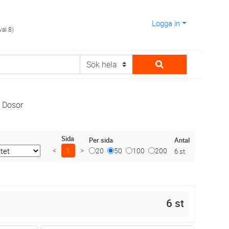
Logga in
val 8)
Dosor
Sida
Antal
Per sida
<
1
>
20
50
100
200
6 st
6 st