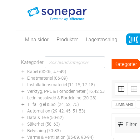
Mina sidor
Produkter
Lagerrensning
Kategorier
Kategorier
Kabel (00-05, 47-49)
Elnätmateriel (06-09)
Installationsmateriel (11-15, 17-18)
Verktyg, PPE & Förnödenheter (16,42,53,94)
Ledningsskydd & Fördelning (20-28)
Tillfällig el & Sol (24, 52, 75)
LUMINANS
Automation (29-42, 45, 51-53)
Data & Tele (50-62)
Säkerhet (58, 63)
Filter
Belysning (70-83)
Värme & Ventilation (85-89, 93-94)