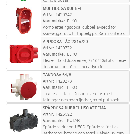
kombistudsar
MULTIDOSA DUBBEL
Lägg i kundvagn
ST
ArtNr
1420342
Varumärke
ELKO
Kompletteringsdosa, dubbel, avsedd för
skivväggar upp till trippelgips. Kan monteras i
väggar med min 45mm regeltjocklek. Avsedd
APPDOSA LÅG 2X16/20
Lägg i kundvagn
ST
att användas med flexibel slang 16/20mm.
ArtNr
1420772
Levereras med mellanvägg.
Varumärke
ELKO
Flexi+ infälld dosa enkel, 2x16/20stuts. Flexi+
dosorna har större innervolym för
anslutningar, puckar och i allmänhet mer luft
TAKDOSA 64/8
Lägg i kundvagn
ST
för ökad livslängd av elektronik. För
ArtNr
1420273
skivtjocklek 9-26mm. Med spik- oc
...läs mer
Varumärke
ELKO
Takdosa, infälld. Dosan levereras med
tätningar och spärrfjädrar, samt putslock.
Rörstutsarna är för 16 mm men passar även
SPÅRDOSA DUBBEL U50 ATTEMA
Lägg i kundvagn
ST
tillsammans med rörmuff för 20 mm.
ArtNr
1426522
Levereras komplett med fästskruvar. Max.
Varumärke
RUTAB
...läs mer
Spårdosa dubbel U50D. Spårdosa för t.ex.
lättbetong, betong och tegel. Hålsåg 82 mm.