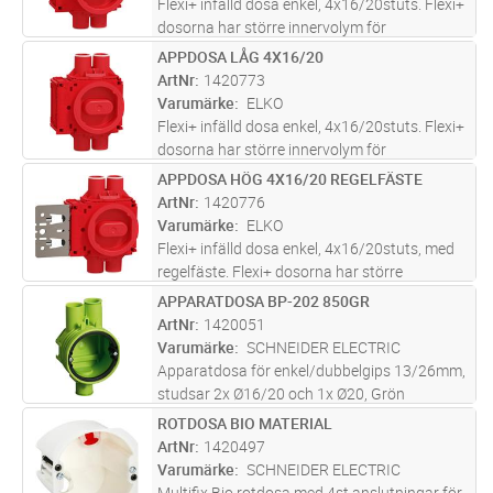
Flexi+ infälld dosa enkel, 4x16/20stuts. Flexi+
dosorna har större innervolym för
anslutningar, puckar och i allmänhet mer luft
APPDOSA LÅG 4X16/20
Lägg i kundvagn
ST
för ökad livslängd av elektronik. För
ArtNr
1420773
skivtjocklek 24-51mm. Med spik- o
...läs mer
Varumärke
ELKO
Flexi+ infälld dosa enkel, 4x16/20stuts. Flexi+
dosorna har större innervolym för
anslutningar, puckar och i allmänhet mer luft
APPDOSA HÖG 4X16/20 REGELFÄSTE
Lägg i kundvagn
ST
för ökad livslängd av elektronik. För
ArtNr
1420776
skivtjocklek 9-26mm. Med spik- oc
...läs mer
Varumärke
ELKO
Flexi+ infälld dosa enkel, 4x16/20stuts, med
regelfäste. Flexi+ dosorna har större
innervolym för anslutningar, puckar och i
APPARATDOSA BP-202 850GR
Lägg i kundvagn
ST
allmänhet mer luft för ökad livslängd av
ArtNr
1420051
elektronik. För skivtjocklek 24-5
...läs mer
Varumärke
SCHNEIDER ELECTRIC
Apparatdosa för enkel/dubbelgips 13/26mm,
studsar 2x Ø16/20 och 1x Ø20, Grön
ROTDOSA BIO MATERIAL
Lägg i kundvagn
ST
ArtNr
1420497
Varumärke
SCHNEIDER ELECTRIC
Multifix Bio rotdosa med 4st anslutningar för