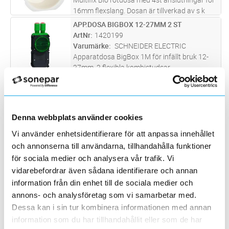
16mm flexslang. Dosan är tillverkad av s k
biobaserat material vilket innebär att det är
APP.DOSA BIGBOX 12-27MM 2 ST
Lägg i kundvagn
ST
förnybart och grunden härstammar från
ArtNr
1420199
sockerrör som man omvandla
...läs mer
Varumärke
SCHNEIDER ELECTRIC
Apparatdosa BigBox 1M för infällt bruk 12-
27mm, 2 flexibla kombistudsar
MULTIDOSA 68X35
Lägg i kundvagn
ST
ArtNr
1420762
Varumärke
SWEEL
Orange multidosa även kallad senildosa ø68
Denna webbplats använder cookies
med 4 ingångar för kabel 3x1,5mm² och 2
Vi använder enhetsidentifierare för att anpassa innehållet
ingångar för kabel 3x2,5mm² eller 5x1,5mm².
APPDOSA LÅG 4X16/20 REGELFÄSTE
Lägg i kundvagn
ST
Fräshål 68mm.
och annonserna till användarna, tillhandahålla funktioner
ArtNr
1420775
för sociala medier och analysera vår trafik. Vi
Varumärke
ELKO
Flexi+ infälld dosa enkel, 4x16/20stuts, med
vidarebefordrar även sådana identifierare och annan
regelfäste. Flexi+ dosorna har större
information från din enhet till de sociala medier och
innervolym för anslutningar, puckar och i
APPARATDOSA 26-39MM 4 ST BRAND
annons- och analysföretag som vi samarbetar med.
Lägg i kundvagn
ST
allmänhet mer luft för ökad livslängd av
ArtNr
1420194
Dessa kan i sin tur kombinera informationen med annan
elektronik. För skivtjocklek 9-26
...läs mer
Varumärke
SCHNEIDER ELECTRIC
information som du har tillhandahållit eller som de har
Enkel apparatdosa för infällt bruk m