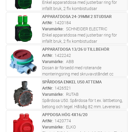
mer
Enkel apparatdosa med justerbar ring för
infällt bruk, 2 flx kombistudsar
APPARATDOSA 24-39MM 2 STUDSAR
Lägg i kundvagn
ST
ArtNr
1420184
Varumärke
SCHNEIDER ELECTRIC
Enkel apparatdosa med justerbar ring för
infällt bruk, 2 flx kombistudsar
APPARATDOSA 13/26 U TILLBEHÖR
Lägg i kundvagn
ST
ArtNr
1422242
Varumärke
ABB
Dosan är försedd med roterande
monteringsring med skruvavståndet cc
60mm. Den medföljande gröna distansringen
SPÅRDOSA ENKEL U50 ATTEMA
Lägg i kundvagn
ST
används vid enkelgips (13 mm). Ringen
ArtNr
1426521
avlägsnas när dosan monteras i dubbelgips
Varumärke
RUTAB
(26 mm).
...läs mer
Spårdosa U50. Spårdosa för t.ex. lättbetong,
betong och tegel. Hålsåg 82 mm. Levereras
med putslock. 360 graders vridbar ring.
APPDOSA HÖG 4X16/20
Lägg i kundvagn
ST
Sammanbyggbar för kombinationsram.
ArtNr
1420774
Monteringsskruvar: M3 x 20 mm. Knock-
...läs
Varumärke
ELKO
mer