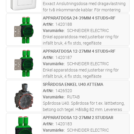
mer
Exxact Anslutningsdosa med dragavlastning
för två inkommande kablar. För montering
över apparatdosa c/c 60mm, med
APPARATDOSA 24-39MM 4 STUDS+RF
Lägg i kundvagn
ST
tätningssats även IP44, eller för helt
ArtNr
1420188
utanpåliggande montage på vägg IP21 då
Varumärke
SCHNEIDER ELECTRIC
kablen
...läs mer
Enkel apparatdosa med justerbar ring för
infällt bruk, 4 flx stds, regelfäste
APPARATDOSA 12-27MM 4 STUDS+RF
Lägg i kundvagn
ST
ArtNr
1420187
Varumärke
SCHNEIDER ELECTRIC
Enkel apparatdosa med justerbar ring för
infällt bruk, 4 flx stds, regelfäste
SPÅRDOSA ENKEL U40 ATTEMA
Lägg i kundvagn
ST
ArtNr
1426520
Varumärke
RUTAB
Spårdosa U40. Spårdosa för t.ex. lättbetong,
betong och tegel. Hålsåg 82 mm. Levereras
med putslock. 360 graders vridbar ring.
APPARATDOSA 12-27MM 2 STUDSAR
Lägg i kundvagn
ST
Sammanbyggbar för kombinationsram.
ArtNr
1420183
Monteringsskruvar: M3 x 20 mm. Knock-
...läs
Varumärke
SCHNEIDER ELECTRIC