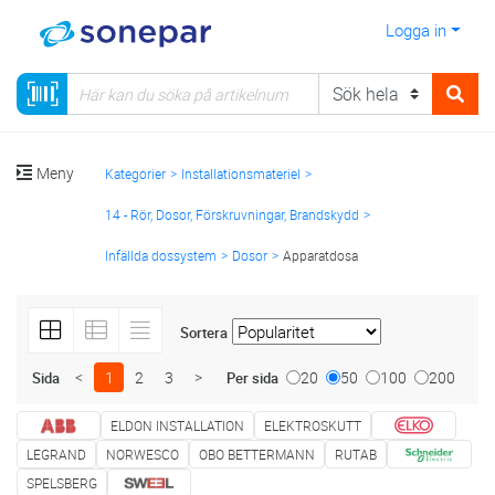
Logga in
Meny
Kategorier
Installationsmateriel
14 - Rör, Dosor, Förskruvningar, Brandskydd
Infällda dossystem
Dosor
Apparatdosa
Sortera
<
1
2
3
>
20
50
100
200
Sida
Per sida
ELDON INSTALLATION
ELEKTROSKUTT
LEGRAND
NORWESCO
OBO BETTERMANN
RUTAB
SPELSBERG