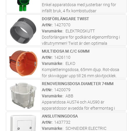
Enkel apparatdosa med justerbar ring för
infällt bruk, 4 flx kombistudsar
DOSFÖRLÄNGARE TWIST
Lägg i kundvagn
ST
ArtNr
1427070
Varumärke
ELEKTROSKUTT
Dosförlängare för godkänd elgenomföring i
våtutrymmen! Twist är den optimala
dosförlängaren som gör det möjligt att täta
MULTIDOSA M.C/C 60MM
Lägg i kundvagn
ST
runt dosan (krav från GVK i våtzon 1) och på
ArtNr
1426110
så vis skapa en godkänd elgenomfö
...läs mer
Varumärke
ELKO
Kompletteringsdosa, 65mm djup. Rot-dosa
för skivväggar upp till 26 mm skivtjocklek.
Multidosan har tre 16 mm röranslutningar
RENOVERINGSDOSA DIAMETER 74MM
Lägg i kundvagn
ST
med spärrfjädrar, användas tillsammans med
ArtNr
1420079
flexibelt VP-rör. Dosfräs för h
...läs mer
Varumärke
ABB
Apparatdosa AUS74 och AUS90 är
apparatdosor avsedda för eftermontag i
väggar av skivmaterial från 9mm upp till
ANSLUTNINGDOSA
Lägg i kundvagn
ST
39mm (tre gipsskiv). En teleskopfunktion ger
ArtNr
1437732
ställbart dos djup för att kunna svälja skr
...läs
Varumärke
SCHNEIDER ELECTRIC