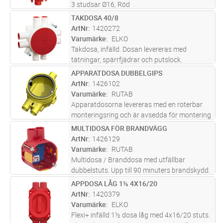
3 studsar Ø16, Röd
TAKDOSA 40/8
Lägg i kundvagn
ST
ArtNr
1420272
Varumärke
ELKO
Takdosa, infälld. Dosan levereras med
tätningar, spärrfjädrar och putslock.
Rörstutsarna är för 16 mm men passar även
APPARATDOSA DUBBELGIPS
Lägg i kundvagn
ST
tillsammans med rörmuff för 20 mm.
ArtNr
1426102
Levereras komplett med fästskruvar. Max
Varumärke
RUTAB
belast
...läs mer
Apparatdosorna levereras med en roterbar
monteringsring och är avsedda för montering
i 26mm tjocka väggskivor. Apparatdosorna är
MULTIDOSA FÖR BRANDVÄGG
Lägg i kundvagn
ST
sammanbyggnadsbara, har 3st 16mm
ArtNr
1426129
stutsar varav 1st är öppen. Stutsarna
...läs
Varumärke
RUTAB
mer
Multidosa / Branddosa med utfällbar
dubbelstuts. Upp till 90 minuters brandskydd.
Godkänd enligt EN 13501-2:2007+A1:2009 i
APPDOSA LÅG 1½ 4X16/20
Lägg i kundvagn
ST
enlighet med EN 1363-1:2012. Möjlighet till
ArtNr
1420379
montering sida vid sida samt ryg
...läs mer
Varumärke
ELKO
Flexi+ infälld 1½ dosa låg med 4x16/20 stuts.