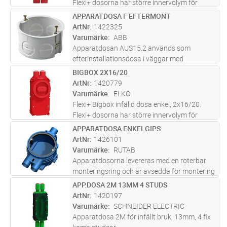
Flexi+ dosorna har större innervolym för
anslutningar, puckar och i allmänhet mer luft
APPARATDOSA F EFTERMONT
Lägg i kundvagn
ST
för ökad livslängd av elektronik. För
ArtNr
1422325
skivtjocklek 13mm. Med spik-
...läs mer
Varumärke
ABB
Apparatdosan AUS15.2 används som
efterinstallationsdosa i väggar med
skivkonstruktion. Hålen borras med borr AT1
BIGBOX 2X16/20
Lägg i kundvagn
ST
(Ø 69 mm) eller motsvarande.
ArtNr
1420779
Varumärke
ELKO
Flexi+ Bigbox infälld dosa enkel, 2x16/20.
Flexi+ dosorna har större innervolym för
anslutningar, puckar och i allmänhet mer luft
APPARATDOSA ENKELGIPS
Lägg i kundvagn
ST
för ökad livslängd av elektronik. För
ArtNr
1426101
skivtjocklek 13mm. Med spik- oc
...läs mer
Varumärke
RUTAB
Apparatdosorna levereras med en roterbar
monteringsring och är avsedda för montering
i 13mm tjocka väggskivor. Apparatdosorna är
APP.DOSA 2M 13MM 4 STUDS
Lägg i kundvagn
ST
sammanbyggnadsbara, har 3st 16mm
ArtNr
1420197
stutsar varav 1st är öppen. Stutsarna
...läs
Varumärke
SCHNEIDER ELECTRIC
mer
Apparatdosa 2M för infällt bruk, 13mm, 4 flx