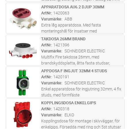
Levereras med putslock. Apparatskruvar
APPARATDOSA AU6.2 DJUP 30MM
Lägg i kundvagn
ST
justerbara i höjd. Sammanbyggbar för
ArtNr
1420063
kombinationsram. Monteringsskruvar:
Varumärke
ABB
M3
...läs mer
Extra låg apparatdosa. Med fasta
monteringshål för insatser med
skruvavståndet cc 60mm.Dosan är gjord för
TAKDOSA 26MM BRAND
Lägg i kundvagn
ST
enkelgips. Vid montage i dubbelgips, använd
ArtNr
1421396
13mm påbyggnadsring PMR94 (E14 224 47).
Varumärke
SCHNEIDER ELECTRIC
Apparatdo
...läs mer
Multifix Fire takdosa 26mm, med
brandskyddsplatta, åtta fasta studsar,
fästanordning för montering av lamputtag
APP.DOSA F INGJUT 32MM 4 STUDS
Lägg i kundvagn
ST
ArtNr
1420191
Varumärke
SCHNEIDER ELECTRIC
Enkel apparatdosa för ingjutning 32mm, 4 flx
studs, med formfäste
KOPPLINGSDOSA ENKELGIPS
Lägg i kundvagn
ST
ArtNr
1420318
Varumärke
ELKO
Kopplingsdosa för montage i skivväggar, för
enkelgips. Försedda med ring och 5st stutsar