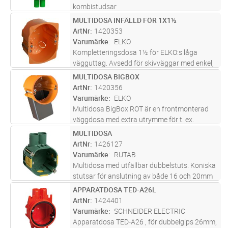
kombistudsar
MULTIDOSA INFÄLLD FÖR 1X1½
Lägg i kundvagn
ST
ArtNr
1420353
Varumärke
ELKO
Kompletteringsdosa 1½ för ELKO:s låga
vägguttag. Avsedd för skivväggar med enkel,
dubbel eller trippelgips. Kan monteras i
MULTIDOSA BIGBOX
Lägg i kundvagn
ST
väggar med 45mm. Avsedd att användas
ArtNr
1420356
med flexibel slang, tre ingångar för 16
...läs
Varumärke
ELKO
mer
Multidosa BigBox ROT är en frontmonterad
väggdosa med extra utrymme för t. ex.
drivdon eller anslutningar. Vid montering av
MULTIDOSA
Lägg i kundvagn
ST
Multibox BigBox kan extra utrymme klämmas
ArtNr
1426127
in i dosan innan den placeras i v
...läs mer
Varumärke
RUTAB
Multidosa med utfällbar dubbelstuts. Koniska
stutsar för anslutning av både 16 och 20mm
slang/rör. Ledade stutsar vid användning i
APPARATDOSA TED-A26L
Lägg i kundvagn
ST
trånga utrymmen, exempelvis vid 45mm regel.
ArtNr
1424401
Sammanbyggbar. Ingen uts
...läs mer
Varumärke
SCHNEIDER ELECTRIC
Apparatdosa TED-A26 , för dubbelgips 26mm,