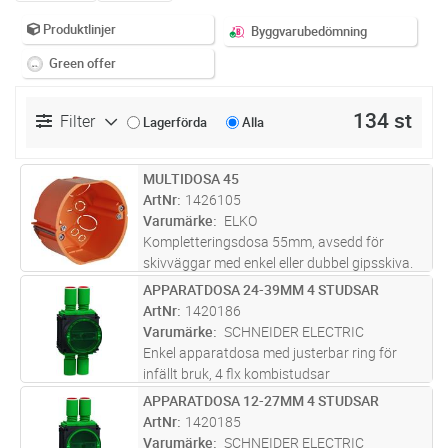
Produktlinjer
Byggvarubedömning
Green offer
134 st
Filter
Lagerförda
Alla
MULTIDOSA 45
Lägg i kundvagn
ST
ArtNr
1426105
Varumärke
ELKO
Kompletteringsdosa 55mm, avsedd för
skivväggar med enkel eller dubbel gipsskiva.
Rot-dosa klarar väggar med 45 mm regel.
APPARATDOSA 24-39MM 4 STUDSAR
Lägg i kundvagn
ST
Avsedd att användas tillsammans med
ArtNr
1420186
flexibelt VP-rör, 16 mm, som kan monteras
Varumärke
SCHNEIDER ELECTRIC
...läs mer
Enkel apparatdosa med justerbar ring för
infällt bruk, 4 flx kombistudsar
APPARATDOSA 12-27MM 4 STUDSAR
Lägg i kundvagn
ST
ArtNr
1420185
Varumärke
SCHNEIDER ELECTRIC