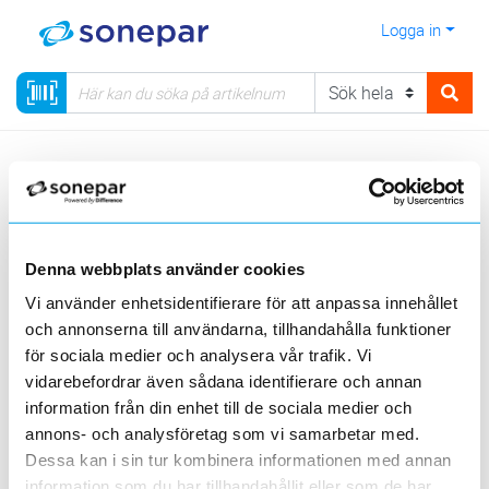
Logga in
Meny
Kategorier
Belysning
82 - LED ljuskällor
LED ljuskällor
LED Speciallampor
Denna webbplats använder cookies
Sortera
Vi använder enhetsidentifierare för att anpassa innehållet
och annonserna till användarna, tillhandahålla funktioner
<
1
>
20
50
100
200
Sida
Per sida
för sociala medier och analysera vår trafik. Vi
vidarebefordrar även sådana identifierare och annan
information från din enhet till de sociala medier och
Produktlinjer
Green offer
annons- och analysföretag som vi samarbetar med.
Dessa kan i sin tur kombinera informationen med annan
2 st
Filter
information som du har tillhandahållit eller som de har
Lagerförda
Alla