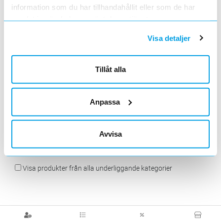
information som du har tillhandahållit eller som de har
samlat in när du har använt deras tjänster.
Visa detaljer
Tillbehör
Möbelboxar,
Tillbehör
Popup
Uttagsstavar
uttagsstavar
Tillåt alla
Anpassa
Avvisa
Uttagsposter
Visa produkter från alla underliggande kategorier