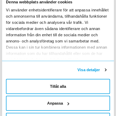
Denna webbplats använder cookies
Vi använder enhetsidentifierare för att anpassa innehållet
HÅLLARE FÖR LEXCOM FÖR VOLTA
Lägg i kundvagn
ST
och annonserna till användarna, tillhandahålla funktioner
ArtNr
5117284
för sociala medier och analysera vår trafik. Vi
Varumärke
HAGER
vidarebefordrar även sådana identifierare och annan
Hållare för Volta Mediabox och Lexcom
information från din enhet till de sociala medier och
korskopplingsskåp
annons- och analysföretag som vi samarbetar med.
HÅLLARE FÖR LEXCOM FÖR GAMMA
Lägg i kundvagn
ST
Dessa kan i sin tur kombinera informationen med annan
ArtNr
5117297
information som du har tillhandahållit eller som de har
Varumärke
HAGER
Hållare för Gamma Mediabox och Lexcom
samlat in när du har använt deras tjänster.
korskopplingsskåp
Visa detaljer
DIN SKENA
Lägg i kundvagn
ST
ArtNr
5170399
Varumärke
SCHNEIDER ELECTRIC
Tillåt alla
DIN-skenan monteras på gridplåt i
mediacentral. Mått: 237 mm + jordterminal
block.
HÅLLARE FÖR AKTIV UTRUSTNING
Lägg i kundvagn
ST
Anpassa
ArtNr
5170401
Varumärke
SCHNEIDER ELECTRIC