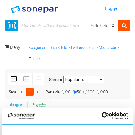
Logga in
Meny
Kategorier
Data & Tele
LAN-produkter
Mediaskåp
Tillbehör
Sortera
<
1
>
20
50
100
200
Sida
Per sida
Produktlinjer
6 st
Filter
Lagerförda
Alla