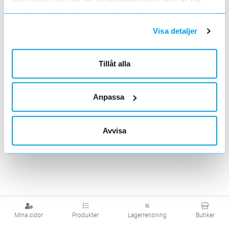
samlat in när du har använt deras tjänster.
Visa detaljer
Skarvklämmor för
signalkabel
Tillåt alla
Visa produkter från alla underliggande kategorier
Anpassa
Avvisa
Mina sidor
Produkter
Lagerrensning
Butiker