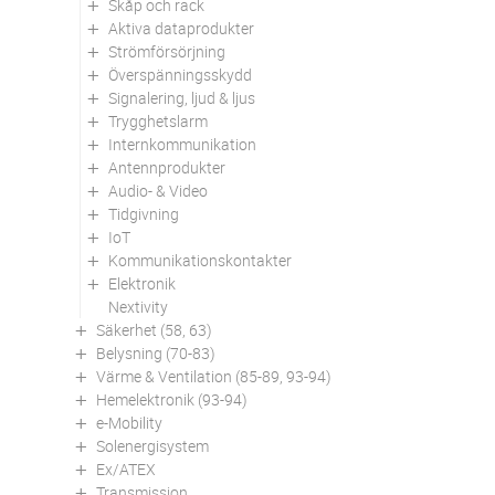
Skåp och rack
Aktiva dataprodukter
Strömförsörjning
Överspänningsskydd
Signalering, ljud & ljus
Trygghetslarm
Internkommunikation
Antennprodukter
Audio- & Video
Tidgivning
IoT
Kommunikationskontakter
Elektronik
Nextivity
Säkerhet (58, 63)
Belysning (70-83)
Värme & Ventilation (85-89, 93-94)
Hemelektronik (93-94)
e-Mobility
Solenergisystem
Ex/ATEX
Transmission