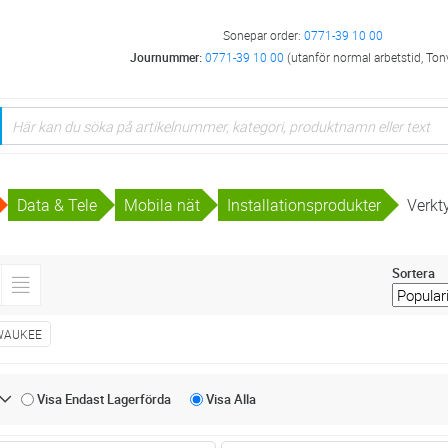
Sonepar order:
0771-39 10 00
Journummer:
0771-39 10 00
(utanför normal arbetstid, Ton
Data & Tele
Mobila nät
Installationsprodukter
Verkt
Sortera
WAUKEE
Visa Endast
Lagerförda
Visa
Alla