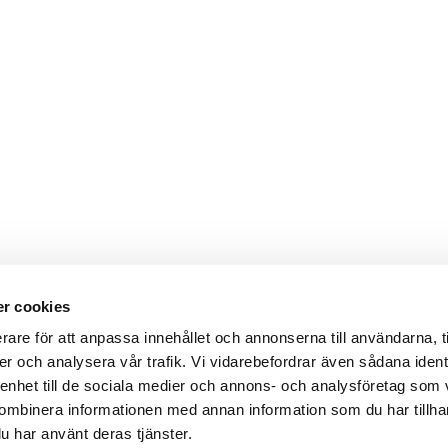
r cookies
Webbshop
Digitala kataloger/ publikatio
rare för att anpassa innehållet och annonserna till användarna, t
darvillkor
Leverans- och betalningsvillk
er och analysera vår trafik. Vi vidarebefordrar även sådana ident
ritetspolicy
Elektronisk kommunikation
ttider
Produktväljare
 enhet till de sociala medier och annons- och analysföretag som
und/användare
ombinera informationen med annan information som du har tillhand
 varumärken
u har använt deras tjänster.