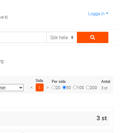
Logga in
val 8)
yg
Sida
Antal
Per sida
<
1
>
20
50
100
200
3 st
3 st