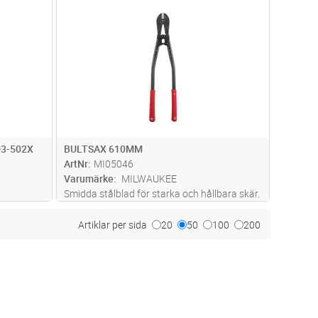
dvagn
Lägg i kundvagn
Antal
ST
3-502X
BULTSAX 610MM
ArtNr
MI05046
Varumärke
MILWAUKEE
Smidda stålblad för starka och hållbara skär.
Bekvämt handtag som inte glider av.
Justeringsskruv garanterar hög prestanda
Artiklar per sida
20
50
100
200
 lång.
och lång livstid. Hål till säkerhetslina.
pp till
h
...läs mer