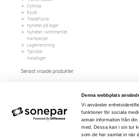
Cylinda
Excel
TradeForce
Nyheter på lager
Nyheter i sortimentet
Kampanjer
Lagerrensning
Tjänster
Kataloger
Senast visade produkter
Denna webbplats använde
Butik/Kontakt
Om 
Vi använder enhetsidentifie
Felanmälan
Använ
funktioner för sociala medi
Returer
Integ
Beställa PDF fakturor
Öppe
annan information från din
Medgivande kontokort/direktbetalning
Ny k
med. Dessa kan i sin tur k
Frågor & Svar
Våra
som de har samlat in när d