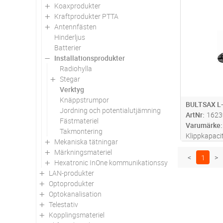
Koaxprodukter
Antal
Kraftprodukter PTTA
Antennfästen
Hinderljus
Batterier
Installationsprodukter
Radiohylla
Stegar
Verktyg
Knäppstrumpor
BULTSAX L-
Jordning och potentialutjämning
ArtNr
1623
Fästmateriel
Varumärke
Takmontering
Klippkapaci
Mekaniska tätningar
eller 9 mm ve
Märkningsmateriel
svartoxider
<
1
>
Hexatronic InOne kommunikationssystem för kraft och 
stål. Storle
LAN-produkter
käftar geno
Optoprodukter
Optokanalisation
Telestativ
Kopplingsmateriel