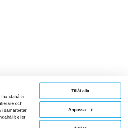
Tillåt alla
ner
Om Sonepar
illhandahålla
or
Historik
ifierare och
Kontaktblad
Ledningsgrupp
Anpassa
 vi samarbetar
Hållbarhet
ahållit eller
Jobb & Karriär
Leverantör