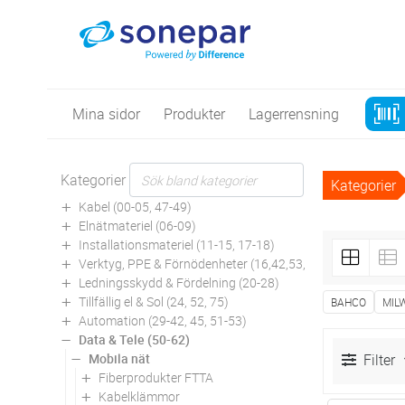
Mina sidor
Produkter
Lagerrensning
Kategorier
Kategorier
Kabel (00-05, 47-49)
Elnätmateriel (06-09)
Installationsmateriel (11-15, 17-18)
Verktyg, PPE & Förnödenheter (16,42,53,94)
Ledningsskydd & Fördelning (20-28)
Tillfällig el & Sol (24, 52, 75)
BAHCO
MIL
Automation (29-42, 45, 51-53)
Data & Tele (50-62)
Mobila nät
Filter
Fiberprodukter FTTA
Kabelklämmor