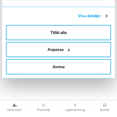
KABELHÅLLARE
samlat in när du har använt deras tjänster.
Lägg i kundvagn
ST
ArtNr
1652088
Visa detaljer
Varumärke
ENSTO
Kabelhållare
Tillåt alla
<
1
>
Artiklar per sida
20
50
100
200
Anpassa
Avvisa
Mina sidor
Produkter
Lagerrensning
Butiker