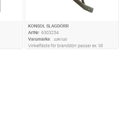
KONSOL SLAGDÖRR
ArtNr
6303254
Varumärke
saknas
Vinkelfäste för branddörr passar ex. till
magnet M-CQK, M-CQM8 och M-711