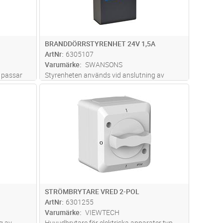
BRANDDÖRRSTYRENHET 24V 1,5A
ArtNr
6305107
Varumärke
SWANSONS
 passar
Styrenheten används vid anslutning av
magnetuppställda dörrar eller luckor styrda
dvagn
Lägg i kundvagn
Antal
ST
från en brandlarmcentral. Har fyra stycken
paralella utgångar varav en med fördröjd
funktion för att hantera dubbeldö
...läs mer
STRÖMBRYTARE VRED 2-POL
ArtNr
6301255
Varumärke
VIEWTECH
g av
Huvudbrytare för elektriska apparater typ