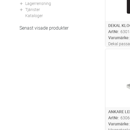
Lagerrensning
Tjänster
Kataloger
DEKAL KL
Senast visade produkter
ArtNr
6301
Varumärke
Dekal passa
Antal
ANKARE LE
ArtNr
6306
Varumärke
Magnetanka