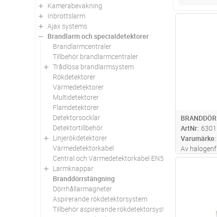
Kamerabevakning
Inbrottslarm
Antal
Ajax systems
Brandlarm och specialdetektorer
Brandlarmcentraler
Tillbehör brandlarmcentraler
Trådlösa brandlarmsystem
Rökdetektorer
Värmedetektorer
Multidetektorer
Flamdetektorer
Detektorsocklar
BRANDDÖR
Detektortillbehör
ArtNr
6301
Linjerökdetektorer
Varumärke
Värmedetektorkabel
Av halogenf
Central och Värmedetektorkabel EN54
med impulsf
Antal
Larmknappar
koppling ka
Branddörrstängning
eller brytan
Dörrhållarmagneter
manuell stä
Aspirerande rökdetektorsystem
Montage
...
Tillbehör aspirerande rökdetektorsystem