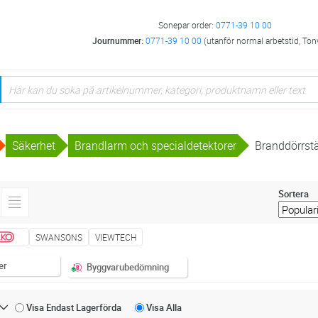
Sonepar order:
0771-39 10 00
Journummer:
0771-39 10 00
(utanför normal arbetstid, Ton
Säkerhet
Brandlarm och specialdetektorer
Branddörrst
Sortera
SWANSONS
VIEWTECH
er
Byggvarubedömning
Visa Endast
Lagerförda
Visa
Alla