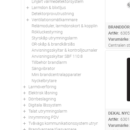
Linjärt värmedetektorsystem
Larmdon & blixtljus
Detektorprovutrustning
Ventilationsmätkammare
Relämoduler, larmdonskort & kopplingsmateriel
BRANDDÖR
Rökluckestyrning
ArtNr
6305
Styrskåp utrymningslarm
Varumärke
OR-skåp & brandkårslås
Centralen st
Anvisningsskyltar & kontrolljournaler
fördröjning 
Antal
Anvisningsskyltar SBF 110:8
med övervak
Tillbehör brandlarm
även stänga
Sängvibrator
fjärrstyrt f
Mini brandcentralapparater
Nyckelbrytare
Larmöverföring
Elektrisk låsning
Dörrbeslagning
Digitala låssystem
Talat utrymningslarm
DEKAL NY
Inrymmning PDV
ArtNr
6301
Tvåvägs kommunikationssystem utrymningsplats
Varumärke
Brandvarnare/Gasvarnare