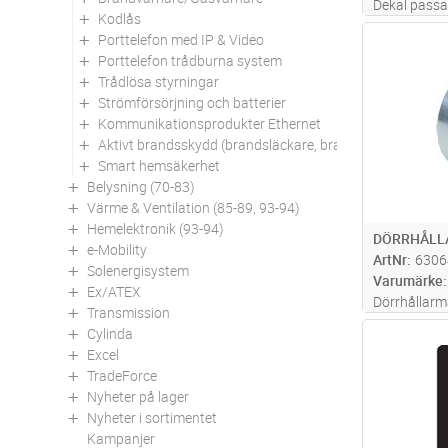
Dekal passa
Kodlås
Porttelefon med IP & Video
Antal
Porttelefon trådburna system
Trådlösa styrningar
Strömförsörjning och batterier
Kommunikationsprodukter Ethernet
Aktivt brandsskydd (brandsläckare, brandfiltar mm)
Smart hemsäkerhet
Belysning (70-83)
Värme & Ventilation (85-89, 93-94)
Hemelektronik (93-94)
DÖRRHÅLL
e-Mobility
ArtNr
6306
Solenergisystem
Varumärke
Ex/ATEX
Dörrhållarm
Transmission
VDC, 650N hå
Cylinda
Antal
Strömförbru
Excel
TradeForce
Nyheter på lager
Nyheter i sortimentet
Kampanjer