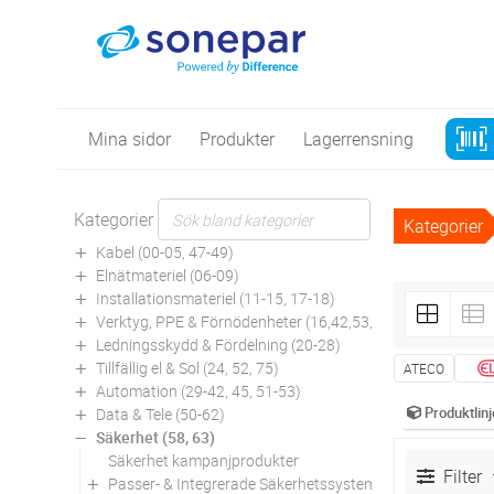
Mina sidor
Produkter
Lagerrensning
Kategorier
Kategorier
Kabel (00-05, 47-49)
Elnätmateriel (06-09)
Installationsmateriel (11-15, 17-18)
Verktyg, PPE & Förnödenheter (16,42,53,94)
Ledningsskydd & Fördelning (20-28)
Tillfällig el & Sol (24, 52, 75)
ATECO
Automation (29-42, 45, 51-53)
Produktlinj
Data & Tele (50-62)
Säkerhet (58, 63)
Säkerhet kampanjprodukter
Filter
Passer- & Integrerade Säkerhetssystem