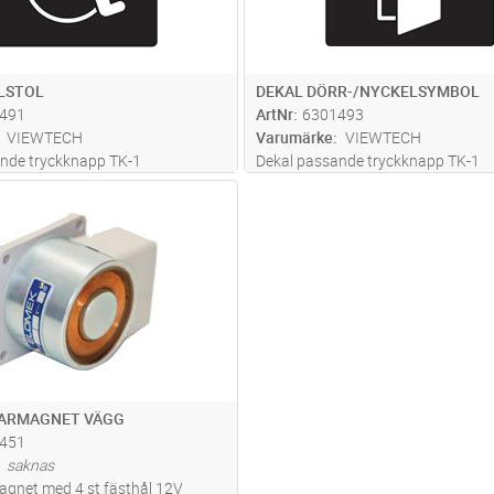
LSTOL
DEKAL DÖRR-/NYCKELSYMBOL
491
ArtNr
6301493
VIEWTECH
Varumärke
VIEWTECH
nde tryckknapp TK-1
Dekal passande tryckknapp TK-1
Lägg i kundvagn
ST
ARMAGNET VÄGG
451
saknas
agnet med 4 st fästhål 12V