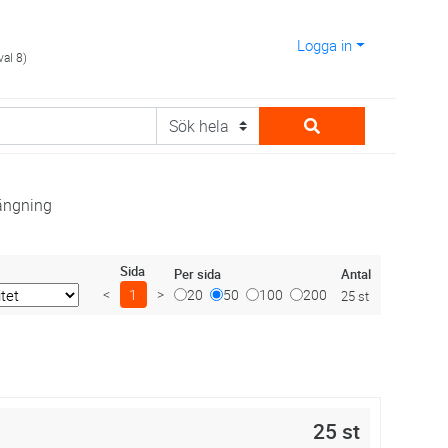
Logga in
val 8)
ängning
Sida
Antal
Per sida
<
1
>
20
50
100
200
25 st
25 st