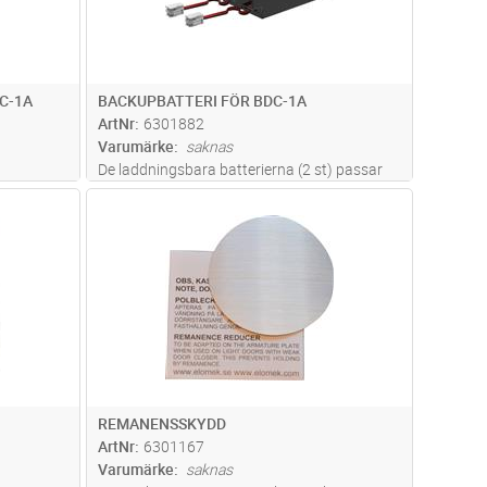
C-1A
BACKUPBATTERI FÖR BDC-1A
ArtNr
6301882
Varumärke
saknas
De laddningsbara batterierna (2 st) passar
vå dörrar
direkt i enheten och ansluts enkelt med
dvagn
Lägg i kundvagn
Antal
ST
rvakning.
snabbkontakter på kretskortet i BDC-
rande
1A.Valve regulated lead acid, eller
riba
...läs
Ventilregelerade blybatterier är en
batteris
...läs mer
REMANENSSKYDD
ArtNr
6301167
Varumärke
saknas