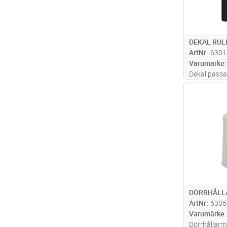
DEKAL RUL
ArtNr
6301
Varumärke
Dekal passa
Antal
DÖRRHÅLL
ArtNr
6306
Varumärke
Dörrhållarm