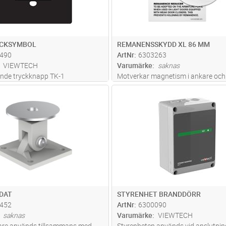
OCKSYMBOL
REMANENSSKYDD XL 86 MM
490
ArtNr
6303263
VIEWTECH
Varumärke
saknas
nde tryckknapp TK-1
Motverkar magnetism i ankare och
större magneter. Diameter 86 mm.
Lägg i kundvagn
Lägg i kun
ST
Antal
ST
DAT
STYRENHET BRANDDÖRR
452
ArtNr
6300090
saknas
Varumärke
VIEWTECH
re används tillsammans med
Styrenheten används vid anslutnin