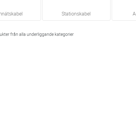
mnätskabel
Stationskabel
A
kter från alla underliggande kategorier