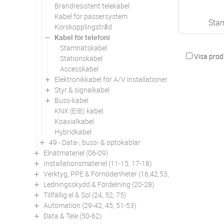
Brandresistent telekabel
Kabel för passersystem
Sta
Korskopplingstråd
Kabel för telefoni
Stamnätskabel
Visa produ
Stationskabel
Accesskabel
Elektronikkabel för A/V installationer
Styr & signalkabel
Buss-kabel
KNX (EIB) kabel
Koaxialkabel
Hybridkabel
49 - Data-, buss- & optokablar
Elnätmateriel (06-09)
Installationsmateriel (11-15, 17-18)
Verktyg, PPE & Förnödenheter (16,42,53,94)
Ledningsskydd & Fördelning (20-28)
Tillfällig el & Sol (24, 52, 75)
Automation (29-42, 45, 51-53)
Data & Tele (50-62)