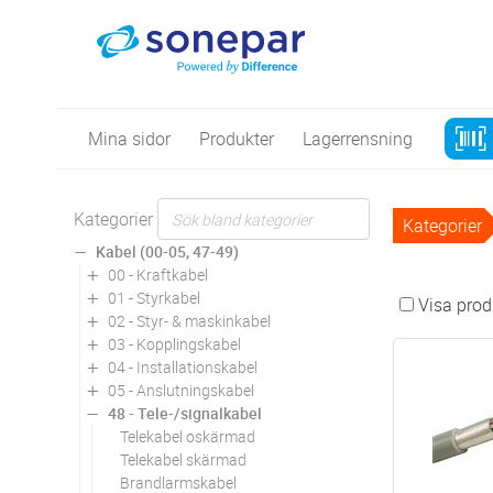
Mina sidor
Produkter
Lagerrensning
Kategorier
Kategorier
Kabel (00-05, 47-49)
00 - Kraftkabel
01 - Styrkabel
Visa produ
02 - Styr- & maskinkabel
03 - Kopplingskabel
04 - Installationskabel
05 - Anslutningskabel
48 - Tele-/signalkabel
Telekabel oskärmad
Telekabel skärmad
Brandlarmskabel