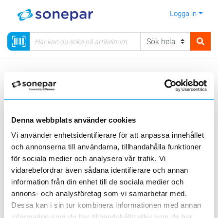
Logga in
Meny
Kategorier
Elnätmateriel
08 - Förbindningssystem
Pressförbindningar
Skarvhylsa
Denna webbplats använder cookies
Visa produkter från alla underliggande kategorier
Vi använder enhetsidentifierare för att anpassa innehållet
och annonserna till användarna, tillhandahålla funktioner
för sociala medier och analysera vår trafik. Vi
vidarebefordrar även sådana identifierare och annan
information från din enhet till de sociala medier och
annons- och analysföretag som vi samarbetar med.
Draghållfasta
Skarvhylsa
skarvrör
Dessa kan i sin tur kombinera informationen med annan
information som du har tillhandahållit eller som de har