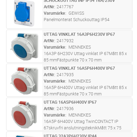
SCHUCKOUTTAG INF IP54 16A/250V
Lägg i kundvagn
ST
termoplast. Typ R med rak minimerad fläns.
ArtNr
2417767
Typ RU med rak gemensam fläns.
...läs mer
Varumärke
GEWISS
Panelmonterat Schuckouttag IP54
UTTAG VINKLAT 16A3P6H230V IP67
Lägg i kundvagn
ST
ArtNr
2417932
Varumärke
MENNEKES
16A3P 6H230V Uttag vinklat IP 67Mått 85 x
85 mmFästpunkte 70 x 70 mm
UTTAG VINKLAT 16A5P6H400V IP67
Lägg i kundvagn
ST
ArtNr
2417935
Varumärke
MENNEKES
16A5P 6H400V Uttag vinklat IP 67Mått 85 x
85 mmFästpunkte 70 x 70 mm
UTTAG 16A5P6H400V IP67
Lägg i kundvagn
ST
ArtNr
2417936
Varumärke
MENNEKES
16A5P 6H400V Uttag TwinCONTACT IP
67skruvfri anslutningsteknikMått 75 x 75
mmFästpunkte 60 x 60 mm
UTTAG 32A3P6H230V IP44