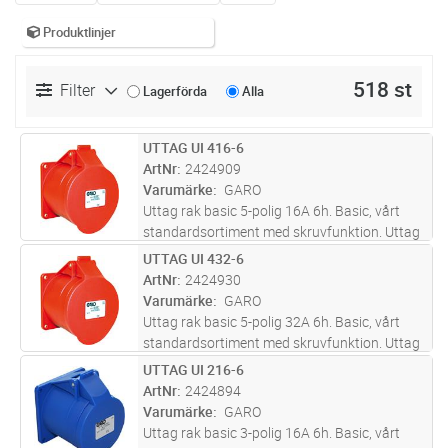
Produktlinjer
518 st
Filter
Lagerförda
Alla
UTTAG UI 416-6
Lägg i kundvagn
ST
ArtNr
2424909
Varumärke
GARO
Uttag rak basic 5-polig 16A 6h. Basic, vårt
standardsortiment med skruvfunktion. Uttag
16A för infällt montage med rak fästplatta.
UTTAG UI 432-6
Lägg i kundvagn
ST
Levereras inklusive packning.
ArtNr
2424930
Varumärke
GARO
Uttag rak basic 5-polig 32A 6h. Basic, vårt
standardsortiment med skruvfunktion. Uttag
32A för infällt montage med rak fästplatta.
UTTAG UI 216-6
Lägg i kundvagn
ST
Levereras inklusive packning.
ArtNr
2424894
Varumärke
GARO
Uttag rak basic 3-polig 16A 6h. Basic, vårt