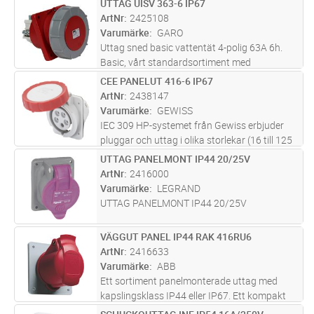
UTTAG UISV 363-6 IP67
Lägg i kundvagn
ST
med sned fästplatta i vattentätt utförande.
ArtNr
2425108
Levereras inklusive packning.
Varumärke
GARO
Uttag sned basic vattentät 4-polig 63A 6h.
Basic, vårt standardsortiment med
skruvfunktion. Uttag 63A för infällt montage
CEE PANELUT 416-6 IP67
Lägg i kundvagn
ST
med sned fästplatta i vattentätt utförande.
ArtNr
2438147
Levereras inklusive packning.
Varumärke
GEWISS
IEC 309 HP-systemet från Gewiss erbjuder
pluggar och uttag i olika storlekar (16 till 125
A) och två olika versioner - rak mobil och 10 °
UTTAG PANELMONT IP44 20/25V
Lägg i kundvagn
ST
infälld montering. Dessa versioner har olika
ArtNr
2416000
skyddsgrader, nä
...läs mer
Varumärke
LEGRAND
UTTAG PANELMONT IP44 20/25V
VÄGGUT PANEL IP44 RAK 416RU6
Lägg i kundvagn
ST
ArtNr
2416633
Varumärke
ABB
Ett sortiment panelmonterade uttag med
kapslingsklass IP44 eller IP67. Ett kompakt
uttag med kapslingsklass IP44 och hölje av