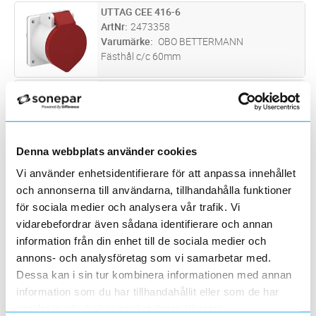
skruvfunktion. Intag 63A för infällt montage
UTTAG CEE 416-6
Lägg i kundvagn
ST
med rak fästplatta i vattentätt utförande. Alla
ArtNr
2473358
uttag levereras med packning.
Varumärke
OBO BETTERMANN
Fästhål c/c 60mm
UTTAG 16A3P6H230V IP44
Lägg i kundvagn
ST
ArtNr
2417939
Varumärke
MENNEKES
16A3P 6H230V Uttag TA IP 44Mått 75 X 75
mmFästpunkte 60 X 60 mm
Denna webbplats använder cookies
UTTAG 16A5P6H400V IP44
Lägg i kundvagn
ST
Vi använder enhetsidentifierare för att anpassa innehållet
ArtNr
2417940
och annonserna till användarna, tillhandahålla funktioner
Varumärke
MENNEKES
för sociala medier och analysera vår trafik. Vi
16A5P 6H400V Uttag TA IP 44Mått 75 x 75
vidarebefordrar även sådana identifierare och annan
mmFästpunkte 60 x 60 mm
information från din enhet till de sociala medier och
UTTAG 16A5P6H400V IP44
Lägg i kundvagn
ST
annons- och analysföretag som vi samarbetar med.
ArtNr
2417979
Dessa kan i sin tur kombinera informationen med annan
Varumärke
MENNEKES
16A5P 6H400V Uttag TwinCONTACT IP
information som du har tillhandahållit eller som de har
44skruvfri anslutningsteknikvinklat 20°Mått
samlat in när du har använt deras tjänster.