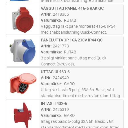
IP54 med skruvanslutning. Blått liknande
RAL5015 för stationärt montage
VÄGGUTTAG PANEL 416-6 RAK QC
Lägg i kundvagn
ST
ArtNr
2418365
Varumärke
RUTAB
Vägguttag rakt panelmonterat 416-6 IP54
med snabbanslutning Quick-Connect.
Vägguttaget är helt blyfritt och producerat
PANELUTTA 3P 16A 230V IP44 QC
Lägg i kundvagn
ST
med enbart återvinningsbara material.
ArtNr
2421773
Varumärke
RUTAB
3-poligt vinklat paneluttag med Quick-
Connect (skruvlös).
UTTAG UI 463-6
Lägg i kundvagn
ST
ArtNr
2424949
Varumärke
GARO
Uttag rak basic 5-polig 63A 6h. Basic, vårt
standardsortiment med skruvfunktion. Uttag
63A för infällt montage med rak fästplatta.
INTAG II 432-6
Lägg i kundvagn
ST
Levereras inklusive packning.
ArtNr
2425319
Varumärke
GARO
Intag rak basic 5-polig 32A 6h. Basic, vårt
standardsortiment med skruvfunktion. Intag