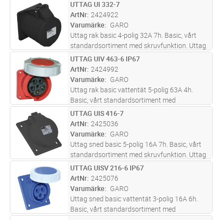
32A för infällt montage med rak fästplatta.
UTTAG UI 332-7
Lägg i kundvagn
ST
Levereras inklusive packning.
ArtNr
2424922
Varumärke
GARO
Uttag rak basic 4-polig 32A 7h. Basic, vårt
standardsortiment med skruvfunktion. Uttag
32A för infällt montage med rak fästplatta.
UTTAG UIV 463-6 IP67
Lägg i kundvagn
ST
Levereras inklusive packning.
ArtNr
2424992
Varumärke
GARO
Uttag rak basic vattentät 5-polig 63A 4h.
Basic, vårt standardsortiment med
skruvfunktion. Uttag 63A för infällt montage
UTTAG UIS 416-7
Lägg i kundvagn
ST
med rak fästplatta i vattentätt utförande.
ArtNr
2425036
Levereras inklusive packning.
Varumärke
GARO
Uttag sned basic 5-polig 16A 7h. Basic, vårt
standardsortiment med skruvfunktion. Uttag
16A för infällt montage med sned fästplatta.
UTTAG UISV 216-6 IP67
Lägg i kundvagn
ST
Levereras inklusive packning.
ArtNr
2425076
Varumärke
GARO
Uttag sned basic vattentät 3-polig 16A 6h.
Basic, vårt standardsortiment med
skruvfunktion. Uttag 16A för infällt montage