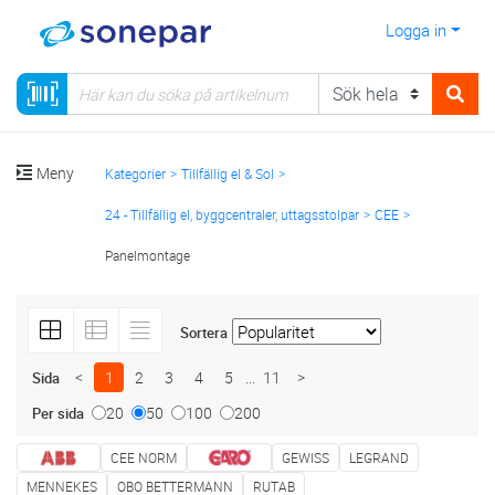
Logga in
Meny
Kategorier
Tillfällig el & Sol
24 - Tillfällig el, byggcentraler, uttagsstolpar
CEE
Panelmontage
Sortera
<
1
2
3
4
5
...
11
>
Sida
20
50
100
200
Per sida
CEE NORM
GEWISS
LEGRAND
MENNEKES
OBO BETTERMANN
RUTAB