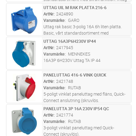
32A för infällt montage med rak fästplatta.
UTTAG UIL M RAK PLATTA 216-6
Lägg i kundvagn
ST
Alla uttag levereras med packning.
ArtNr
2424890
Varumärke
GARO
Uttag rak basic 3-polig 16A 6h liten platta.
Basic, vårt standardsortiment med
skruvfunktion. Uttag 16A för infällt montage
UTTAG 16A3P6H230V IP44
Lägg i kundvagn
ST
med rak liten fästplatta.
ArtNr
2417945
Varumärke
MENNEKES
16A3P 6H230V Uttag TA IP 44
PANELUTTAG 416-6 VINK QUICK
Lägg i kundvagn
ST
ArtNr
2421748
Varumärke
RUTAB
5-poligt vinklat paneluttag med fläns, Quick-
Connect anslutning (skruvlös.
PANELUTTA 3P 16A 230V IP54 QC
Lägg i kundvagn
ST
ArtNr
2421774
Varumärke
RUTAB
3-poligt vinklat paneluttag med Quick-
Connect (skruvlös).