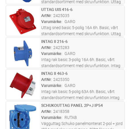
standardsortiment med skruvfunktion. Uttag
16A för infällt montage med rak fästplatta.
UTTAG UIS 416-6
Lägg i kundvagn
ST
Levereras inklusive packning.
ArtNr
2425035
Varumärke
GARO
Uttag sned basic 5-polig 16A 6h. Basic, vårt
standardsortiment med skruvfunktion. Uttag
16A för infällt montage med sned fästplatta.
INTAG II 216-6
Lägg i kundvagn
ST
Levereras inklusive packning.
ArtNr
2425283
Varumärke
GARO
Intag rak basic 3-polig 16A 6h. Basic, vårt
standardsortiment med skruvfunktion. Intag
16A för infällt montage med rak fästplatta.
INTAG II 463-6
Lägg i kundvagn
ST
Levereras inklusive packning.
ArtNr
2425350
Varumärke
GARO
Intag rak basic 5-polig 63A 6h. Basic, vårt
standardsortiment med skruvfunktion.Intag
63A för infällt montage med rak fästplatta.
SCHUKOUTTAG PANEL 2P+J IP54
Lägg i kundvagn
ST
ArtNr
2418358
Varumärke
RUTAB
Vägguttag Schuko panelmonterat 2-pol + jord