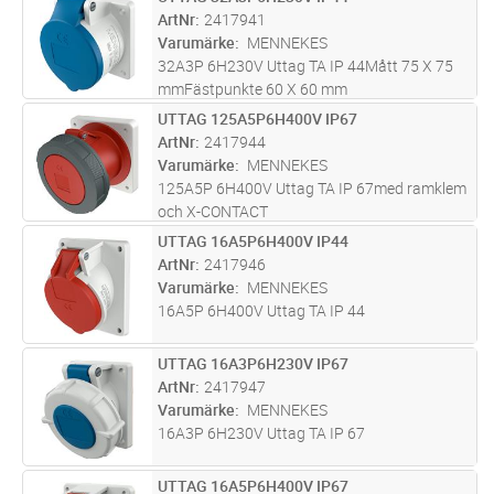
Lägg i kundvagn
ST
ArtNr
2417941
Varumärke
MENNEKES
32A3P 6H230V Uttag TA IP 44Mått 75 X 75
mmFästpunkte 60 X 60 mm
UTTAG 125A5P6H400V IP67
Lägg i kundvagn
ST
ArtNr
2417944
Varumärke
MENNEKES
125A5P 6H400V Uttag TA IP 67med ramklem
och X-CONTACT
UTTAG 16A5P6H400V IP44
Lägg i kundvagn
ST
ArtNr
2417946
Varumärke
MENNEKES
16A5P 6H400V Uttag TA IP 44
UTTAG 16A3P6H230V IP67
Lägg i kundvagn
ST
ArtNr
2417947
Varumärke
MENNEKES
16A3P 6H230V Uttag TA IP 67
UTTAG 16A5P6H400V IP67
Lägg i kundvagn
ST