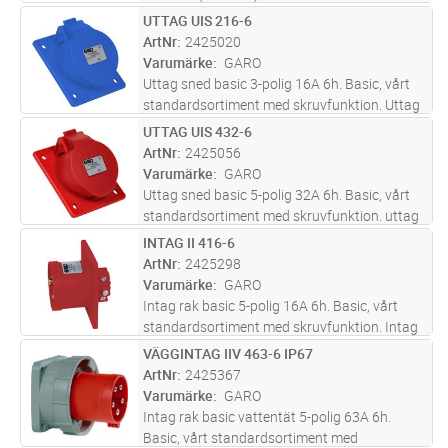
UTTAG UIS 216-6
Lägg i kundvagn
ST
ArtNr
2425020
Varumärke
GARO
Uttag sned basic 3-polig 16A 6h. Basic, vårt
standardsortiment med skruvfunktion. Uttag
16A för infällt montage med sned fästplatta.
UTTAG UIS 432-6
Lägg i kundvagn
ST
Levereras inklusive packning.
ArtNr
2425056
Varumärke
GARO
Uttag sned basic 5-polig 32A 6h. Basic, vårt
standardsortiment med skruvfunktion. uttag
32A för infällt montage med rak liten
INTAG II 416-6
Lägg i kundvagn
ST
fästplatta. Levereras inklusive packning.
ArtNr
2425298
Varumärke
GARO
Intag rak basic 5-polig 16A 6h. Basic, vårt
standardsortiment med skruvfunktion. Intag
16A för infällt montage med rak fästplatta.
VÄGGINTAG IIV 463-6 IP67
Lägg i kundvagn
ST
Levereras inklusive packning.
ArtNr
2425367
Varumärke
GARO
Intag rak basic vattentät 5-polig 63A 6h.
Basic, vårt standardsortiment med