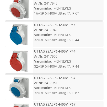
ArtNr
2417948
Varumärke
MENNEKES
16A5P 6H400V Uttag TA IP 67
UTTAG 32A3P6H230V IP44
Lägg i kundvagn
ST
ArtNr
2417949
Varumärke
MENNEKES
32A3P 6H230V Uttag TA IP 44
UTTAG 32A5P6H400V IP44
Lägg i kundvagn
ST
ArtNr
2417950
Varumärke
MENNEKES
32A5P 6H400V Uttag TA IP 44
UTTAG 32A3P6H230V IP67
Lägg i kundvagn
ST
ArtNr
2417951
Varumärke
MENNEKES
32A3P 6H230V Uttag TA IP 67
UTTAG 32A5P6H400V IP67
Lägg i kundvagn
ST