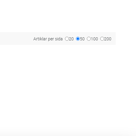
Artiklar per sida
20
50
100
200