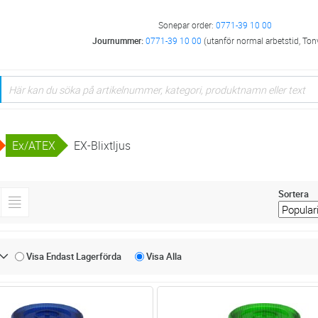
Sonepar order:
0771-39 10 00
Journummer:
0771-39 10 00
(utanför normal arbetstid, Ton
Ex/ATEX
EX-Blixtljus
Sortera
Visa Endast
Lagerförda
Visa
Alla
Lägg i kundvagn
Lägg i kun
ST
Antal
ST