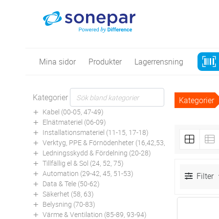
Mina sidor
Produkter
Lagerrensning
Kategorier
Kategorier
Kabel (00-05, 47-49)
Elnätmateriel (06-09)
Installationsmateriel (11-15, 17-18)
Verktyg, PPE & Förnödenheter (16,42,53,94)
Ledningsskydd & Fördelning (20-28)
Tillfällig el & Sol (24, 52, 75)
Automation (29-42, 45, 51-53)
Filter
Data & Tele (50-62)
Säkerhet (58, 63)
Belysning (70-83)
Antal
Värme & Ventilation (85-89, 93-94)