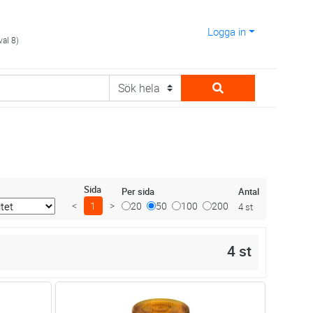
Logga in
val 8)
Sida
Antal
Per sida
<
1
>
20
50
100
200
4 st
4 st
dvagn
Lägg i kundvagn
Antal
ST