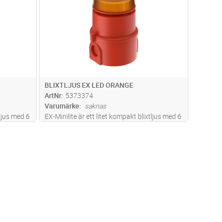
BLIXTLJUS EX LED ORANGE
ArtNr
5373374
Varumärke
saknas
tljus med 6
EX-Minilite är ett litet kompakt blixtljus med 6
st högintensiva LED. Godkännande
 för Zon 0
inkluderar ATEX, IECEx och GOST-R för Zon 0
för klass
applikationer och FM godkännande för klass
mer
1 division 1 och klass 1 för z
...läs mer