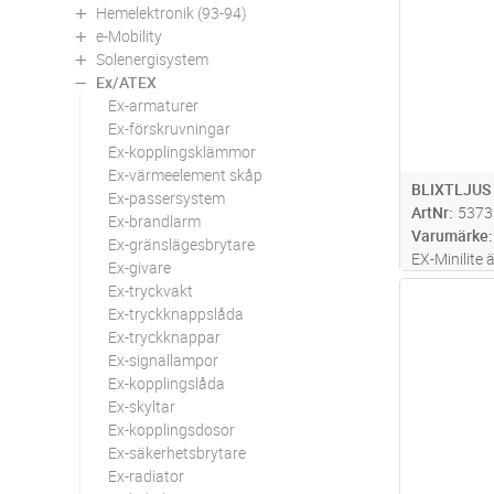
Hemelektronik (93-94)
e-Mobility
Solenergisystem
Ex/ATEX
Ex-armaturer
Ex-förskruvningar
Ex-kopplingsklämmor
Ex-värmeelement skåp
BLIXTLJUS 
Ex-passersystem
ArtNr
5373
Ex-brandlarm
Varumärke
Ex-gränslägesbrytare
EX-Minilite 
Ex-givare
st höginten
Ex-tryckvakt
Antal
inkluderar 
Ex-tryckknappslåda
applikation
Ex-tryckknappar
1 division 1 
Ex-signallampor
Ex-kopplingslåda
Ex-skyltar
Ex-kopplingsdosor
Ex-säkerhetsbrytare
Ex-radiator