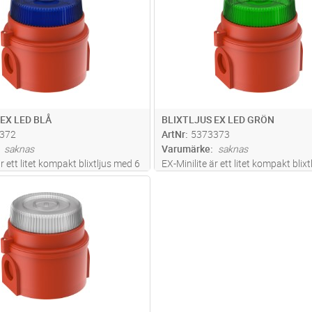
EX LED BLÅ
BLIXTLJUS EX LED GRÖN
372
ArtNr
5373373
saknas
Varumärke
saknas
är ett litet kompakt blixtljus med 6
EX-Minilite är ett litet kompakt blix
siva LED. Godkännande
st högintensiva LED. Godkännande
Lägg i kundvagn
ST
ATEX, IECEx och GOST-R för Zon 0
inkluderar ATEX, IECEx och GOST-R
er och FM godkännande för klass
applikationer och FM godkännande 
och klass 1 för z
...läs mer
1 division 1 och klass 1 för z
...läs 