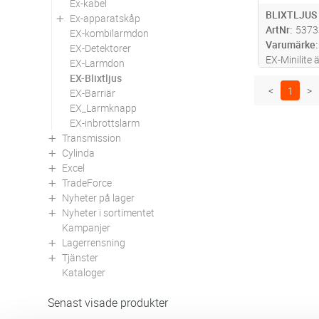
Ex-kabel
BLIXTLJUS 
Ex-apparatskåp
ArtNr
5373
EX-kombilarmdon
Varumärke
EX-Detektorer
EX-Minilite 
EX-Larmdon
st höginten
EX-Blixtljus
inkluderar 
<
1
>
EX-Barriär
applikation
EX_Larmknapp
1 division 1 
EX-inbrottslarm
Transmission
Cylinda
Excel
TradeForce
Nyheter på lager
Nyheter i sortimentet
Kampanjer
Lagerrensning
Tjänster
Kataloger
Senast visade produkter