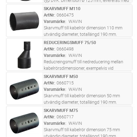
typ DVK. Dimension Ø 125 mm, levereras med
2 st tätningsringar. Svart i PE.
SKARVMUFF M110
Lägg i kundvagn
ST
ArtNr
0660475
Varumärke
WAVIN
Skarvmuff till kabelrör dimension 110 mm
utvändig diameter, totallängd 190 mm.
Muffarna är sandtäta, ej vattentäta.
REDUCERINGSMUFF 75/50
Lägg i kundvagn
ST
Försedda med låshackar som gör att muffen
ArtNr
0660498
sitter fast på rör. Färg svart
Varumärke
WAVIN
Reducreingsmuff till nedreducering mellan
kabelrörsdimensioner, exempelvis vid
avslutning i kabelskåp eller i stolpar.
SKARVMUFF M50
Lägg i kundvagn
ST
Dimension från rör med ytterdiameter 75 mm
ArtNr
0660715
ner till kabelrör med ytterdiameter 5
...läs mer
Varumärke
WAVIN
Skarvmuff till kabelrör dimension 50 mm
utvändig diameter, totallängd 190 mm.
Muffarna är sandtäta, ej vattentäta.
SKARVMUFF M75
Lägg i kundvagn
ST
Försedda med låshackar som gör att muffen
ArtNr
0660717
sitter fast på rör. Färg svart
Varumärke
WAVIN
Skarvmuff till kabelrör dimension 75 mm
utvändig diameter, totallängd 190 mm.