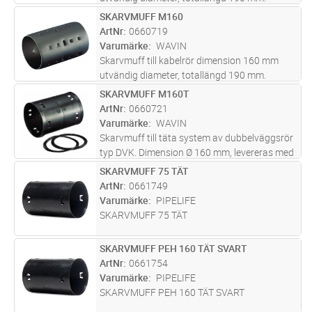
Muffarna är sandtäta, ej vattentäta.
SKARVMUFF M160
Lägg i kundvagn
ST
Försedda med låshackar som gör att muffen
ArtNr
0660719
sitter fast på rör. Färg svart
Varumärke
WAVIN
Skarvmuff till kabelrör dimension 160 mm
utvändig diameter, totallängd 190 mm.
Muffarna är sandtäta, ej vattentäta.
SKARVMUFF M160T
Lägg i kundvagn
ST
Försedda med låshackar som gör att muffen
ArtNr
0660721
sitter fast på rör. Färg svart
Varumärke
WAVIN
Skarvmuff till täta system av dubbelväggsrör
typ DVK. Dimension Ø 160 mm, levereras med
2 st tätningsringar. Svart i PE.
SKARVMUFF 75 TÄT
Lägg i kundvagn
ST
ArtNr
0661749
Varumärke
PIPELIFE
SKARVMUFF 75 TÄT
SKARVMUFF PEH 160 TÄT SVART
Lägg i kundvagn
ST
ArtNr
0661754
Varumärke
PIPELIFE
SKARVMUFF PEH 160 TÄT SVART