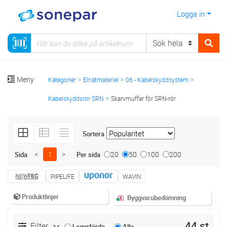
Logga in
Meny
Kategorier
Elnätmateriel
06 - Kabelskyddsystem
Kabelskyddsrör SRN
Skarvmuffar för SRN-rör
Sortera
<
1
>
20
50
100
200
Sida
Per sida
PIPELIFE
WAVIN
Produktlinjer
Byggvarubedömning
44 st
Filter
Lagerförda
Alla