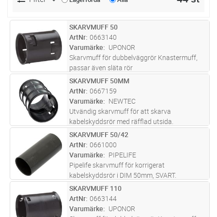
SKARVMUFF 50
Lägg i kundvagn
ST
ArtNr
0663140
Varumärke
UPONOR
Skarvmuff för dubbelväggrör Knastermuff,
passar även släta rör
SKARVMUFF 50MM
Lägg i kundvagn
ST
ArtNr
0667159
Varumärke
NEWTEC
Utvändig skarvmuff för att skarva
kabelskyddsrör med räfflad utsida.
SKARVMUFF 50/42
Lägg i kundvagn
ST
ArtNr
0661000
Varumärke
PIPELIFE
Pipelife skarvmuff för korrigerat
kabelskyddsrör i DIM 50mm, SVART.
SKARVMUFF 110
Lägg i kundvagn
ST
ArtNr
0663144
Varumärke
UPONOR