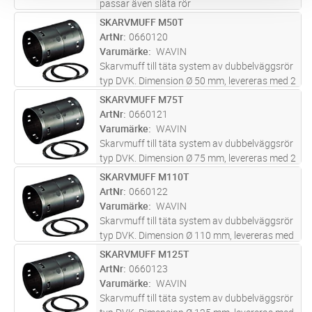
passar även släta rör
SKARVMUFF M50T
Lägg i kundvagn
ST
ArtNr
0660120
Varumärke
WAVIN
Skarvmuff till täta system av dubbelväggsrör
typ DVK. Dimension Ø 50 mm, levereras med 2
st tätningsringar. Svart i PE.
SKARVMUFF M75T
Lägg i kundvagn
ST
ArtNr
0660121
Varumärke
WAVIN
Skarvmuff till täta system av dubbelväggsrör
typ DVK. Dimension Ø 75 mm, levereras med 2
st tätningsringar. Svart i PE.
SKARVMUFF M110T
Lägg i kundvagn
ST
ArtNr
0660122
Varumärke
WAVIN
Skarvmuff till täta system av dubbelväggsrör
typ DVK. Dimension Ø 110 mm, levereras med
2 st tätningsringar. Svart i PE.
SKARVMUFF M125T
Lägg i kundvagn
ST
ArtNr
0660123
Varumärke
WAVIN
Skarvmuff till täta system av dubbelväggsrör