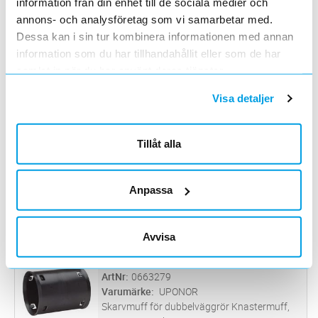
information från din enhet till de sociala medier och
annons- och analysföretag som vi samarbetar med.
TÄTNINGSRING 75
Lägg i kundvagn
ST
Dessa kan i sin tur kombinera informationen med annan
ArtNr
0661768
information som du har tillhandahållit eller som de har
Varumärke
PIPELIFE
TÄTNINGSRING FÖR TÄT ANSLUTNING 75MM
samlat in när du har använt deras tjänster.
Visa detaljer
TÄTNINGSRING 110
Lägg i kundvagn
ST
ArtNr
0661771
Varumärke
PIPELIFE
Tillåt alla
TÄTNINGSRING FÖR TÄT ANSLUTNING
110MM
TÄTNINGSRING 110
Lägg i kundvagn
ST
Anpassa
ArtNr
0663217
Varumärke
UPONOR
Tätningsring för dubbelväggsrör Tätningsring
Avvisa
till dubbelväggsrör, svart EPDM
SKARVMUFF 160
Lägg i kundvagn
ST
ArtNr
0663279
Varumärke
UPONOR
Skarvmuff för dubbelväggrör Knastermuff,