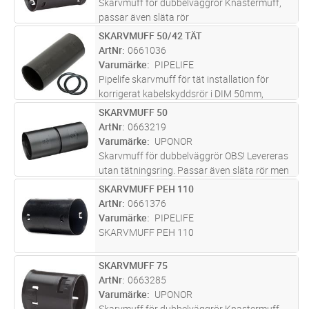
Skarvmuff för dubbelväggrör Knastermuff,
passar även släta rör
SKARVMUFF 50/42 TÄT
Lägg i kundvagn
ST
ArtNr
0661036
Varumärke
PIPELIFE
Pipelife skarvmuff för tät installation för
korrigerat kabelskyddsrör i DIM 50mm,
SVART.
SKARVMUFF 50
Lägg i kundvagn
ST
ArtNr
0663219
Varumärke
UPONOR
Skarvmuff för dubbelväggrör OBS! Levereras
utan tätningsring. Passar även släta rör men
går då inte att få tät.
SKARVMUFF PEH 110
Lägg i kundvagn
ST
ArtNr
0661376
Varumärke
PIPELIFE
SKARVMUFF PEH 110
SKARVMUFF 75
Lägg i kundvagn
ST
ArtNr
0663285
Varumärke
UPONOR
Skarvmuff för dubbelväggrör Knastermuff,