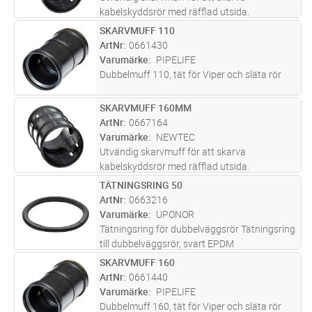
kabelskyddsrör med räfflad utsida.
SKARVMUFF 110
Lägg i kundvagn
ST
ArtNr
0661430
Varumärke
PIPELIFE
Dubbelmuff 110, tät för Viper och släta rör
SKARVMUFF 160MM
Lägg i kundvagn
ST
ArtNr
0667164
Varumärke
NEWTEC
Utvändig skarvmuff för att skarva
kabelskyddsrör med räfflad utsida.
TÄTNINGSRING 50
Lägg i kundvagn
ST
ArtNr
0663216
Varumärke
UPONOR
Tätningsring för dubbelväggsrör Tätningsring
till dubbelväggsrör, svart EPDM
SKARVMUFF 160
Lägg i kundvagn
ST
ArtNr
0661440
Varumärke
PIPELIFE
Dubbelmuff 160, tät för Viper och släta rör