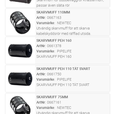
passar även släta rör
SKARVMUFF 110MM
Lägg i kundvagn
ST
ArtNr
0667163
Varumärke
NEWTEC
Utvändig skarvmuff för att skarva
kabelskyddsrör med räfflad utsida.
SKARVMUFF PEH 160
Lägg i kundvagn
ST
ArtNr
0661378
Varumärke
PIPELIFE
SKARVMUFF PEH 160
SKARVMUFF PEH 110 TÄT SVART
Lägg i kundvagn
ST
ArtNr
0661750
Varumärke
PIPELIFE
SKARVMUFF PEH 110 TÄT SVART
SKARVMUFF 75MM
Lägg i kundvagn
ST
ArtNr
0667161
Varumärke
NEWTEC
Utvändig skarvmuff för att skarva