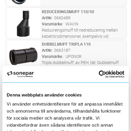
REDUCERINGSMUFF 110/50
Lägg i kundvagn
ST
ArtNr
0660489
Varumärke
WAVIN
Reducreingsmuff till nedreducering mellan
kabelrörsdimensioner, exempelvis vid
avslutning i kabelskåp eller i stolpar.
DUBBELMUFF TRIPLA 110
Lägg i kundvagn
ST
Dimension från rör med ytterdiameter 110
ArtNr
0663187
mm ner till kabelrör med ytterdiameter
...läs
Varumärke
UPONOR
mer
Tripla dubbelmuff, av PEH, tät. Dubbelmuff
tripla 110 i PE med tätningsringar
DUBBELMUFF TRIPLA 160
Lägg i kundvagn
ST
ArtNr
0663188
Varumärke
UPONOR
Denna webbplats använder cookies
Tripla dubbelmuff, av PEH, tät. PEH
Vi använder enhetsidentifierare för att anpassa innehållet
TÄTNINGSRING 50
Lägg i kundvagn
ST
och annonserna till användarna, tillhandahålla funktioner
ArtNr
0661765
för sociala medier och analysera vår trafik. Vi
Varumärke
PIPELIFE
vidarebefordrar även sådana identifierare och annan
TÄTNINGSRING FÖR TÄT ANSLUTNING 50MM