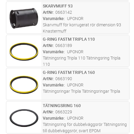
SKARVMUFF 93
Lägg i kundvagn
ST
ArtNr
0663142
Varumärke
UPONOR
Skarvmuff för korrugerat rör dimension 93
Knastermuff
G-RING FASTM TRIPLA 110
Lägg i kundvagn
ST
ArtNr
0663189
Varumärke
UPONOR
Tätningsring Tripla 110 Tätningsring Tripla
110
G-RING FASTM TRIPLA 160
Lägg i kundvagn
ST
ArtNr
0663190
Varumärke
UPONOR
Tätningsringar Tripla Tätningsringar Tripla
TÄTNINGSRING 160
Lägg i kundvagn
ST
ArtNr
0663229
Varumärke
UPONOR
Tätningsring för dubbelväggsrör Tätningsring
till dubbelväggsrör, svart EPDM