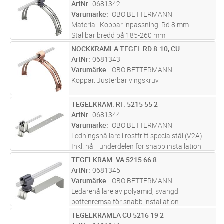
polyamidSnabbmontering med vingskruv
ArtNr
0681342
Varumärke
OBO BETTERMANN
Material: Koppar inpassning: Rd 8 mm.
Ställbar bredd på 185-260 mm
Snabbinstallation med vingskruv
NOCKKRAMLA TEGEL RD 8-10, CU
Lägg i kundvagn
ST
ArtNr
0681343
Varumärke
OBO BETTERMANN
Koppar. Justerbar vingskruv
TEGELKRAM. RF. 5215 55 2
Lägg i kundvagn
ST
ArtNr
0681344
Varumärke
OBO BETTERMANN
Ledningshållare i rostfritt specialstål (V2A)
Inkl. hål i underdelen för snabb installation
TEGELKRAM. VA 5215 66 8
Lägg i kundvagn
ST
ArtNr
0681345
Varumärke
OBO BETTERMANN
Ledarehållare av polyamid, svängd
bottenremsa för snabb installation
TEGELKRAMLA CU 5216 19 2
Lägg i kundvagn
ST