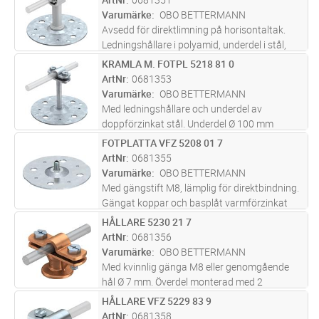
Varumärke
OBO BETTERMANN
Avsedd för direktlimning på horisontaltak.
Ledningshållare i polyamid, underdel i stål,
doppförzinkad. Underdel Ø 100 mm
KRAMLA M. FOTPL 5218 81 0
Lägg i kundvagn
ST
ArtNr
0681353
Varumärke
OBO BETTERMANN
Med ledningshållare och underdel av
doppförzinkat stål. Underdel Ø 100 mm
FOTPLATTA VFZ 5208 01 7
Lägg i kundvagn
ST
ArtNr
0681355
Varumärke
OBO BETTERMANN
Med gängstift M8, lämplig för direktbindning.
Gängat koppar och basplåt varmförzinkat
stål
HÅLLARE 5230 21 7
Lägg i kundvagn
ST
ArtNr
0681356
Varumärke
OBO BETTERMANN
Med kvinnlig gänga M8 eller genomgående
hål Ø 7 mm. Överdel monterad med 2
sexkantiga bultar
HÅLLARE VFZ 5229 83 9
Lägg i kundvagn
ST
ArtNr
0681358