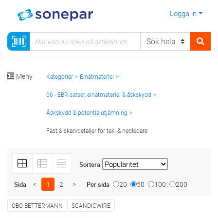
Logga in
Meny
Kategorier
Elnätmateriel
06 - EBR-satser, elnätmateriel & åskskydd
Åskskydd & potentialutjämning
Fäst & skarvdetaljer för tak- & nedledare
Sortera
<
1
2
>
20
50
100
200
Sida
Per sida
OBO BETTERMANN
SCANDICWIRE