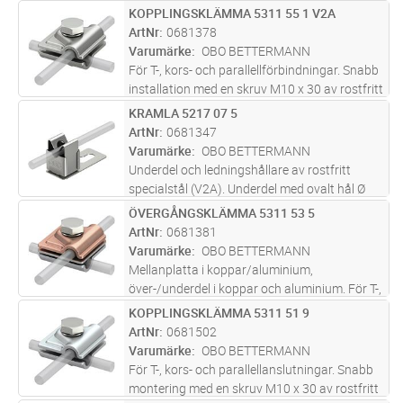
(frostbeständig betong). Hylsa av polyetylen,
KOPPLINGSKLÄMMA 5311 55 1 V2A
Lägg i kundvagn
ST
svart, UV-stabiliserad och väderbeständig.
ArtNr
0681378
Golv i polyamid PA 6, svart, UV-stabiliser
...läs
Varumärke
OBO BETTERMANN
mer
För T-, kors- och parallellförbindningar. Snabb
installation med en skruv M10 x 30 av rostfritt
stål. Motsvarar kraven enligt SS EN 62305
KRAMLA 5217 07 5
Lägg i kundvagn
ST
ArtNr
0681347
Varumärke
OBO BETTERMANN
Underdel och ledningshållare av rostfritt
specialstål (V2A). Underdel med ovalt hål Ø
8,5 mm
ÖVERGÅNGSKLÄMMA 5311 53 5
Lägg i kundvagn
ST
ArtNr
0681381
Varumärke
OBO BETTERMANN
Mellanplatta i koppar/aluminium,
över-/underdel i koppar och aluminium. För T-,
kors- och parallellförbindningar. Snabb
KOPPLINGSKLÄMMA 5311 51 9
Lägg i kundvagn
ST
installation med en skruv M10 x 30 av rostfritt
ArtNr
0681502
stål. Med fjäderskiva enligt DI
...läs mer
Varumärke
OBO BETTERMANN
För T-, kors- och parallellanslutningar. Snabb
montering med en skruv M10 x 30 av rostfritt