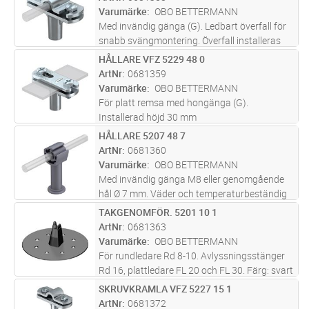
Varumärke
OBO BETTERMANN
Med invändig gänga (G). Ledbart överfall för
snabb svängmontering. Överfall installeras
med 2 sexkantsskruvar. Monteringshöjd 30
HÅLLARE VFZ 5229 48 0
Lägg i kundvagn
ST
mm
ArtNr
0681359
Varumärke
OBO BETTERMANN
För platt remsa med hongänga (G).
Installerad höjd 30 mm
HÅLLARE 5207 48 7
Lägg i kundvagn
ST
ArtNr
0681360
Varumärke
OBO BETTERMANN
Med invändig gänga M8 eller genomgående
hål Ø 7 mm. Väder och temperaturbeständig
från -35 ° C till +90 ° C
TAKGENOMFÖR. 5201 10 1
Lägg i kundvagn
ST
ArtNr
0681363
Varumärke
OBO BETTERMANN
För rundledare Rd 8-10. Avlyssningsstänger
Rd 16, plattledare FL 20 och FL 30. Färg: svart
SKRUVKRAMLA VFZ 5227 15 1
Lägg i kundvagn
ST
ArtNr
0681372