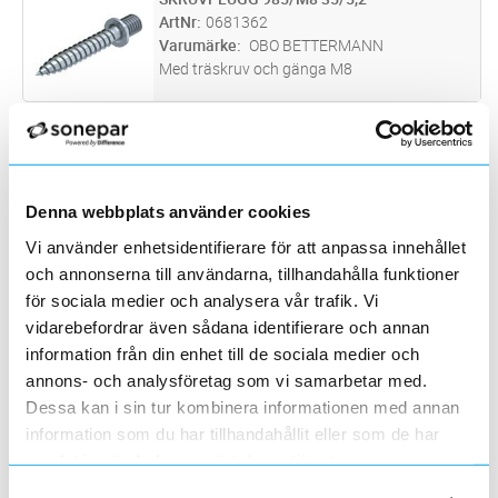
Lägg i kundvagn
ST
ArtNr
0681362
Varumärke
OBO BETTERMANN
Med träskruv och gänga M8
KORSKLÄMMA VFZ 5312 34 5
Lägg i kundvagn
ST
ArtNr
0681383
Varumärke
OBO BETTERMANN
Motsvarar kraven i SS EN 62305-3 (IEC/EN
Denna webbplats använder cookies
62305-3). Inpassning: Rd 8-10 x Rd 16/FL 30
med mellanplatta. Monteras med 4
NOCKKRAMLA 132/U
Vi använder enhetsidentifierare för att anpassa innehållet
Lägg i kundvagn
ST
sexkantsskruvar M8 x 25 och 4
ArtNr
0681511
och annonserna till användarna, tillhandahålla funktioner
sexkantsmuttrar M8
Varumärke
OBO BETTERMANN
för sociala medier och analysera vår trafik. Vi
För rundledare Rd 8. Spännområde 280-380
vidarebefordrar även sådana identifierare och annan
mm. Rostfritt stål 1.4301
information från din enhet till de sociala medier och
TRÅG GALV 50 MM2 100M
Lägg i kundvagn
M
annons- och analysföretag som vi samarbetar med.
ArtNr
0680170
Dessa kan i sin tur kombinera informationen med annan
Varumärke
SCANDICWIRE
information som du har tillhandahållit eller som de har
Rundledare av stål. Förzinkad. 8 mm, 50 mm2,
samlat in när du har använt deras tjänster.
100 m på ring.
TRÅD GALV 78 MM2 80M