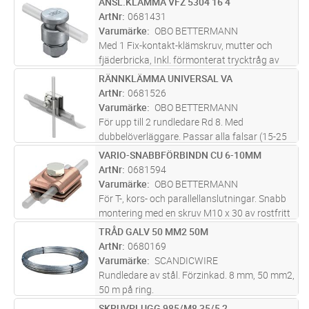
ANSL.KLÄMMA VFZ 5304 16 4
Lägg i kundvagn
ST
(5 x 60) och plastdockor (8 x 40)
ArtNr
0681431
Varumärke
OBO BETTERMANN
Med 1 Fix-kontakt-klämskruv, mutter och
fjäderbricka, Inkl. förmonterat trycktråg av
stål. Motsvarar kraven enligt SS EN IEC 62305
RÄNNKLÄMMA UNIVERSAL VA
Lägg i kundvagn
ST
ArtNr
0681526
Varumärke
OBO BETTERMANN
För upp till 2 rundledare Rd 8. Med
dubbelöverläggare. Passar alla falsar (15-25
mm). Med 1 flatskruv M10 x 45. Skruv och
VARIO-SNABBFÖRBINDN CU 6-10MM
Lägg i kundvagn
ST
mutter av VA-specialstål. Med fjäder för
ArtNr
0681594
förfixering på takrännan. Godkänd en
...läs
Varumärke
OBO BETTERMANN
mer
För T-, kors- och parallellanslutningar. Snabb
montering med en skruv M10 x 30 av rostfritt
specialstål. Motsvarar kraven enligt SS EN
TRÅD GALV 50 MM2 50M
Lägg i kundvagn
M
62305
ArtNr
0680169
Varumärke
SCANDICWIRE
Rundledare av stål. Förzinkad. 8 mm, 50 mm2,
50 m på ring.
SKRUVPLUGG 985/M8 35/5,2