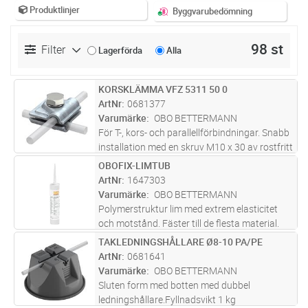
Produktlinjer
Byggvarubedömning
98 st
Filter
Lagerförda
Alla
KORSKLÄMMA VFZ 5311 50 0
Lägg i kundvagn
ST
ArtNr
0681377
Varumärke
OBO BETTERMANN
För T-, kors- och parallellförbindningar. Snabb
installation med en skruv M10 x 30 av rostfritt
stål. Motsvarar kraven enligt SS EN 62305
OBOFIX-LIMTUB
Lägg i kundvagn
ST
ArtNr
1647303
Varumärke
OBO BETTERMANN
Polymerstruktur lim med extrem elasticitet
och motstånd. Fäster till de flesta material.
Vid användning av produkten rekommenderar
TAKLEDNINGSHÅLLARE Ø8-10 PA/PE
Lägg i kundvagn
ST
vi extremt hög elasticitet upp till 3 mm. Limet
ArtNr
0681641
är fritt från lukter
...läs mer
Varumärke
OBO BETTERMANN
Sluten form med botten med dubbel
ledningshållare.Fyllnadsvikt 1 kg