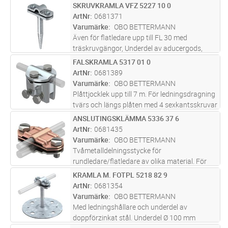
specialstål. Motsvarar kraven enligt SS EN
SKRUVKRAMLA VFZ 5227 10 0
Lägg i kundvagn
ST
62305
ArtNr
0681371
Varumärke
OBO BETTERMANN
Även för flatledare upp till FL 30 med
träskruvgängor, Underdel av aducergods,
varmförzinkat. Överfall och skruvar i stål,
FALSKRAMLA 5317 01 0
Lägg i kundvagn
ST
varmförzinkade
ArtNr
0681389
Varumärke
OBO BETTERMANN
Plåttjocklek upp till 7 m. För ledningsdragning
tvärs och längs plåten med 4 sexkantsskruvar
M6 x 16. Motsvarar kraven enligt SS EN
ANSLUTINGSKLÄMMA 5336 37 6
Lägg i kundvagn
ST
62305 (IEC 62305)
ArtNr
0681435
Varumärke
OBO BETTERMANN
Tvåmetalldelningsstycke för
rundledare/flatledare av olika material. För
inpassning av rundledare Rd 8-10 på
KRAMLA M. FOTPL 5218 82 9
Lägg i kundvagn
ST
flatledare FL 30. Med 2 sexkantsskruvar M8 x
ArtNr
0681354
20 av rostfritt stål (VA). Mellanplatta av
Varumärke
OBO BETTERMANN
al
...läs mer
Med ledningshållare och underdel av
doppförzinkat stål. Underdel Ø 100 mm