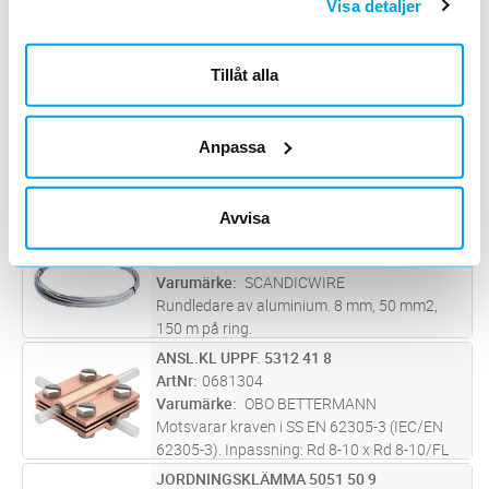
Lägg i kundvagn
M
Visa detaljer
ArtNr
0680172
Varumärke
SCANDICWIRE
Rundledare av stål. Förzinkad. 10 mm, 78
Tillåt alla
mm2, 80 m på ring.
TRÅD ROSTFRI 78 MM2 50 M
Lägg i kundvagn
M
ArtNr
0680173
Anpassa
Varumärke
SCANDICWIRE
Rundledare av rostfritt stål. 10 mm, 78 mm2,
50 m på ring.
Avvisa
TRÅD ALUMINIUM 50 MM2 150 M
Lägg i kundvagn
M
ArtNr
0680174
Varumärke
SCANDICWIRE
Rundledare av aluminium. 8 mm, 50 mm2,
150 m på ring.
ANSL.KL UPPF. 5312 41 8
Lägg i kundvagn
ST
ArtNr
0681304
Varumärke
OBO BETTERMANN
Motsvarar kraven i SS EN 62305-3 (IEC/EN
62305-3). Inpassning: Rd 8-10 x Rd 8-10/FL
30 med mellanplatta och monteras med 4
JORDNINGSKLÄMMA 5051 50 9
Lägg i kundvagn
ST