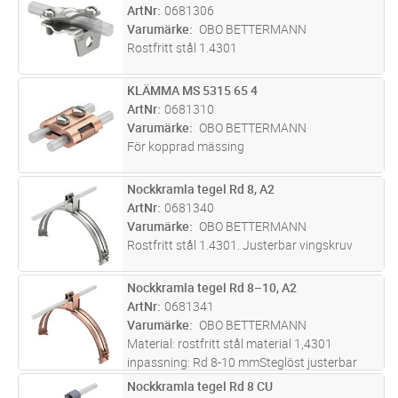
sexkantsskruvar M8 x 25 och 4
ArtNr
0681306
sexkantsmuttrar M8
Varumärke
OBO BETTERMANN
Rostfritt stål 1.4301
KLÄMMA MS 5315 65 4
Lägg i kundvagn
ST
ArtNr
0681310
Varumärke
OBO BETTERMANN
För kopprad mässing
Nockkramla tegel Rd 8, A2
Lägg i kundvagn
ST
ArtNr
0681340
Varumärke
OBO BETTERMANN
Rostfritt stål 1.4301. Justerbar vingskruv
Nockkramla tegel Rd 8–10, A2
Lägg i kundvagn
ST
ArtNr
0681341
Varumärke
OBO BETTERMANN
Material: rostfritt stål material 1,4301
inpassning: Rd 8-10 mmSteglöst justerbar
ledningshållare Ledningshållare av
Nockkramla tegel Rd 8 CU
Lägg i kundvagn
ST