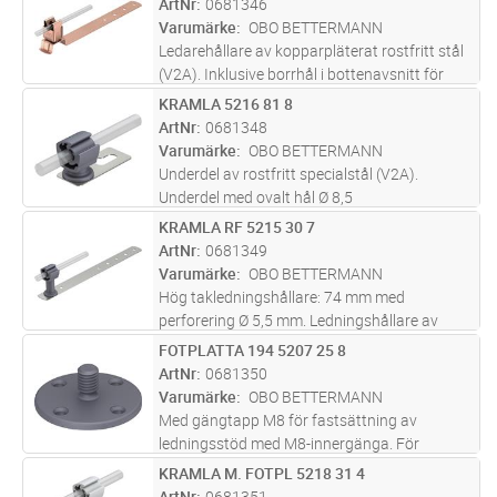
ArtNr
0681346
Varumärke
OBO BETTERMANN
Ledarehållare av kopparpläterat rostfritt stål
(V2A). Inklusive borrhål i bottenavsnitt för
snabb installation
KRAMLA 5216 81 8
Lägg i kundvagn
ST
ArtNr
0681348
Varumärke
OBO BETTERMANN
Underdel av rostfritt specialstål (V2A).
Underdel med ovalt hål Ø 8,5
mm.Ledningshållare av polyamid
KRAMLA RF 5215 30 7
Lägg i kundvagn
ST
ArtNr
0681349
Varumärke
OBO BETTERMANN
Hög takledningshållare: 74 mm med
perforering Ø 5,5 mm. Ledningshållare av
polyamid
FOTPLATTA 194 5207 25 8
Lägg i kundvagn
ST
ArtNr
0681350
Varumärke
OBO BETTERMANN
Med gängtapp M8 för fastsättning av
ledningsstöd med M8-innergänga. För
uppklistring på betong, stål eller murverk
KRAMLA M. FOTPL 5218 31 4
Lägg i kundvagn
ST
ArtNr
0681351