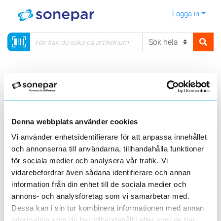
Logga in
Meny
Kategorier
Elnätmateriel
06 - EBR-satser, elnätmateriel & åskskydd
Stolpar
Komposit
Denna webbplats använder cookies
Visa produkter från alla underliggande kategorier
Vi använder enhetsidentifierare för att anpassa innehållet
och annonserna till användarna, tillhandahålla funktioner
för sociala medier och analysera vår trafik. Vi
vidarebefordrar även sådana identifierare och annan
information från din enhet till de sociala medier och
annons- och analysföretag som vi samarbetar med.
Tillbehör Jerol och
Mätarskåpsstolpe
Jerol
ABB
plast
Dessa kan i sin tur kombinera informationen med annan
information som du har tillhandahållit eller som de har