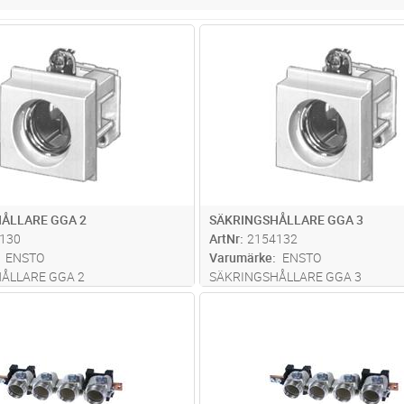
Lägg i kundvagn
Lägg i kun
ST
Antal
ST
ÅLLARE GGA 2
SÄKRINGSHÅLLARE GGA 3
130
ArtNr
2154132
ENSTO
Varumärke
ENSTO
ÅLLARE GGA 2
SÄKRINGSHÅLLARE GGA 3
Lägg i kundvagn
Lägg i kun
ST
Antal
ST