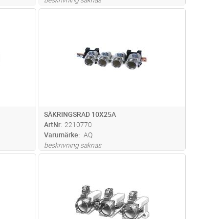
 A.
dvagn
Lägg i kundvagn
Antal
ST
SÄKRINGSRAD 10X25A
ArtNr
2210770
Varumärke
AQ
beskrivning saknas
3 A.
dvagn
Lägg i kundvagn
Antal
ST