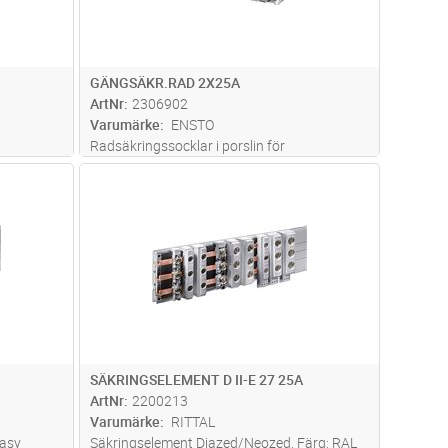
GÄNGSÄKR.RAD 2X25A
ArtNr
2306902
Varumärke
ENSTO
Radsäkringssocklar i porslin för
diazedsäkringar, storlek DII max 25 A.
dvagn
Lägg i kundvagn
Antal
FP
SÄKRINGSELEMENT D II-E 27 25A
ArtNr
2200213
Varumärke
RITTAL
Easy
Säkringselement Diazed/Neozed, Färg: RAL