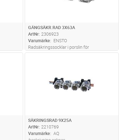
GÄNGSÄKR.RAD 3X63A
ArtNr
2306923
Varumärke
ENSTO
Radsäkringssocklar i porslin för
diazedsäkringar, storlek DIII max 63 A.
dvagn
Lägg i kundvagn
Antal
ST
SÄKRINGSRAD 9X25A
ArtNr
2210769
Varumärke
AQ
beskrivning saknas