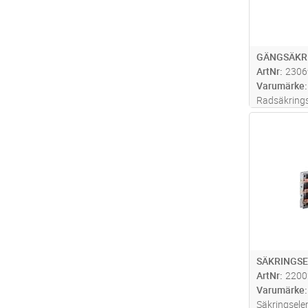
GÄNGSÄKR
ArtNr
2306
Varumärke
Radsäkringss
diazedsäkrin
Antal
SÄKRINGSE
ArtNr
2200
Varumärke
Säkringsele