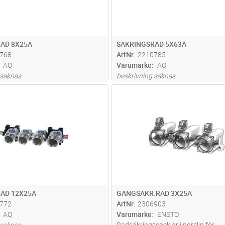
AD 8X25A
SÄKRINGSRAD 5X63A
768
ArtNr
2210785
AQ
Varumärke
AQ
 saknas
beskrivning saknas
Lägg i kundvagn
Lägg i kun
ST
Antal
ST
AD 12X25A
GÄNGSÄKR.RAD 3X25A
772
ArtNr
2306903
AQ
Varumärke
ENSTO
 saknas
Radsäkringssocklar i porslin för