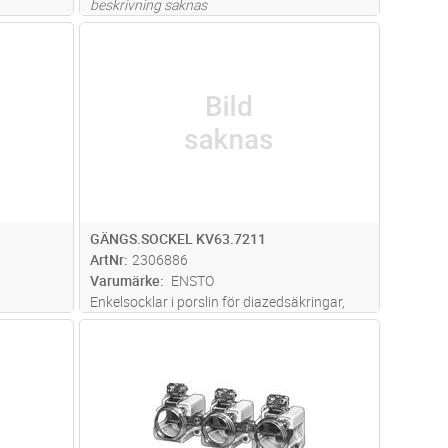
beskrivning saknas
dvagn
Lägg i kundvagn
Antal
ST
GÄNGS.SOCKEL KV63.7211
ArtNr
2306886
Varumärke
ENSTO
Enkelsocklar i porslin för diazedsäkringar,
storlekarna DII (max 25 A) och DIII (max
dvagn
Lägg i kundvagn
Antal
ST
63 A).