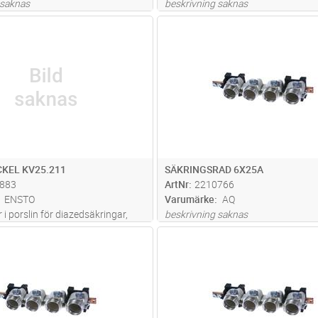
 saknas
beskrivning saknas
Lägg i kundvagn
Lägg i kun
ST
Antal
ST
KEL KV25.211
SÄKRINGSRAD 6X25A
883
ArtNr
2210766
ENSTO
Varumärke
AQ
 i porslin för diazedsäkringar,
beskrivning saknas
DII (max 25 A) och DIII (max
Lägg i kundvagn
Lägg i kun
ST
Antal
ST