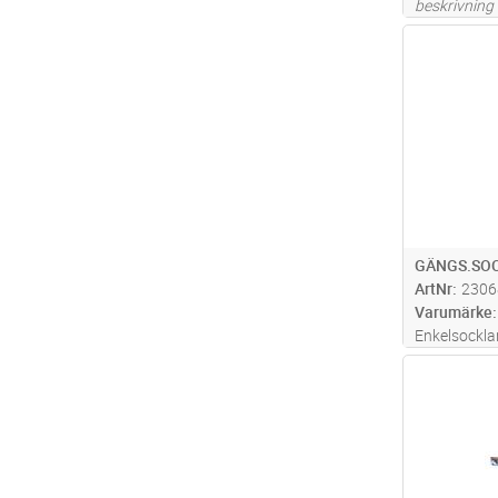
beskrivning
Antal
GÄNGS.SOC
ArtNr
2306
Varumärke
Enkelsocklar
storlekarna 
Antal
63 A).