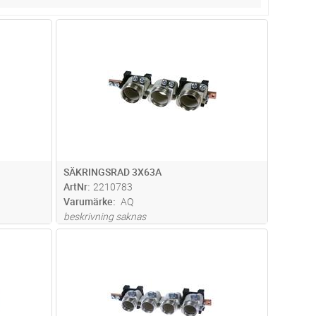
dvagn
Lägg i kundvagn
Antal
ST
SÄKRINGSRAD 3X63A
ArtNr
2210783
Varumärke
AQ
beskrivning saknas
dvagn
Lägg i kundvagn
Antal
ST