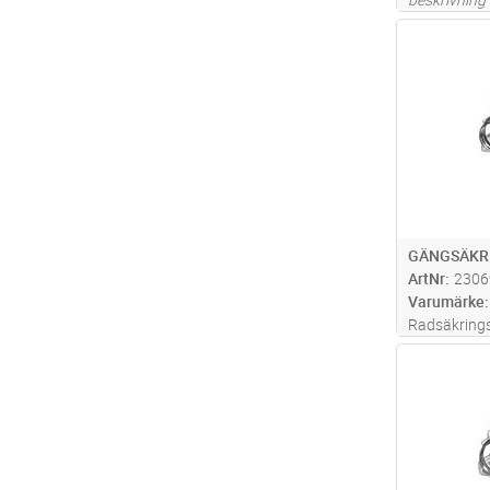
Antal
GÄNGSÄKR
ArtNr
2306
Varumärke
Radsäkringss
diazedsäkrin
Antal