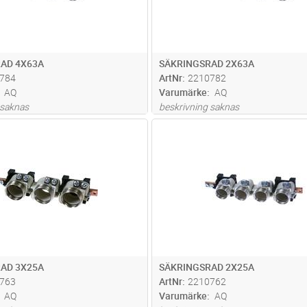
AD 4X63A
SÄKRINGSRAD 2X63A
784
ArtNr
2210782
AQ
Varumärke
AQ
 saknas
beskrivning saknas
Lägg i kundvagn
Lägg i kun
ST
Antal
ST
AD 3X25A
SÄKRINGSRAD 2X25A
763
ArtNr
2210762
AQ
Varumärke
AQ