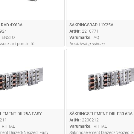
.RAD 4X63A
SÄKRINGSRAD 11X25A
924
ArtNr
2210771
ENSTO
Varumärke
AQ
ocklar i porslin för
beskrivning saknas
gar, storlek DIII max 63 A.
Lägg i kundvagn
Lägg i kun
FP
Antal
FP
LEMENT DII 25A EASY
SÄKRINGSELEMENT DIII-E33 63A
211
ArtNr
2200212
RITTAL
Varumärke
RITTAL
ment Diazed/Neozed, Easy
Säkringselement Diazed/Neozed, 