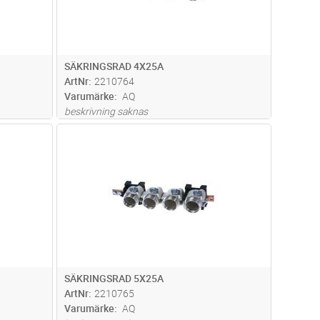
SÄKRINGSRAD 4X25A
ArtNr
2210764
Varumärke
AQ
beskrivning saknas
dvagn
Lägg i kundvagn
Antal
ST
SÄKRINGSRAD 5X25A
ArtNr
2210765
Varumärke
AQ