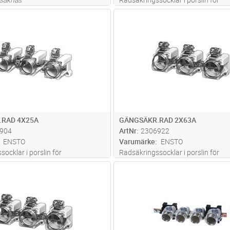
diazedsäkringar, storlek DII max 25
Lägg i kundvagn
Lägg i kun
ST
Antal
ST
.RAD 4X25A
GÄNGSÄKR.RAD 2X63A
904
ArtNr
2306922
ENSTO
Varumärke
ENSTO
ocklar i porslin för
Radsäkringssocklar i porslin för
gar, storlek DII max 25 A.
diazedsäkringar, storlek DIII max 6
Lägg i kundvagn
Lägg i kun
ST
Antal
ST