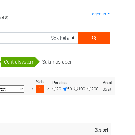
Logga in
val 8)
Centralsystem
Säkringsrader
Sida
Antal
Per sida
<
1
>
20
50
100
200
35 st
35 st