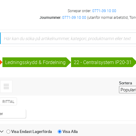
Sonepar order:
0771-39 10 00
Journummer:
0771-39 10 00
(utanför normal arbetstid, Ton
Ledningsskydd & Fördelning
22 - Centralsystem IP20-31
Sortera
RITTAL
er
Visa Endast
Lagerförda
Visa
Alla