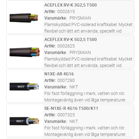
temperaturer.Lämplig för nedplöjning.
ACEFLEX RV-K 3G2,5 T500
Lägg i kundvagn
M
ArtNr
0002615
Varumärke
PRYSMIAN
Flamskyddad PVC-isolerad kraftkabel. Mycket
flexibel och lätt att använda, speciellt vid
dragning i trånga utrymmen. Avsedd för fast
ACEFLEX RV-K 5G2,5 T500
Lägg i kundvagn
M
förläggning utomhus, i rör, i mark. Får dock ej
ArtNr
0002625
plöjas ned. Ledar
...läs mer
Varumärke
PRYSMIAN
Flamskyddad PVC-isolerad kraftkabel. Mycket
flexibel och lätt att använda, speciellt vid
dragning i trånga utrymmen. Avsedd för fast
N1XE-AR 4G16
Lägg i kundvagn
M
förläggning utomhus, i rör, i mark. Får dock ej
ArtNr
0007290
plöjas ned. Ledar
...läs mer
Varumärke
NKT
För fast förläggning i mark, vatten och rör.
Montagevänlig även vid låga temperaturer.
Lämplig för nedplöjning.
SE-N1XE-R 4G16 T500/K11
Lägg i kundvagn
M
ArtNr
0007325
Varumärke
NKT
För fast förläggning i mark, vatten och rör.
Montagevänlig även vid låga temperaturer.