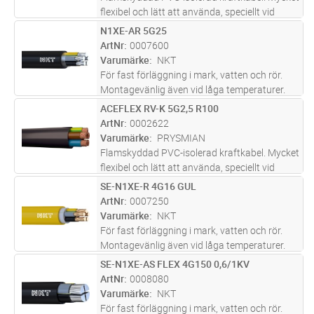
flexibel och lätt att använda, speciellt vid
dragning i trånga utrymmen. Avsedd för fast
N1XE-AR 5G25
Lägg i kundvagn
M
förläggning utomhus, i rör, i mark. Får dock ej
ArtNr
0007600
plöjas ned. Ledar
...läs mer
Varumärke
NKT
För fast förläggning i mark, vatten och rör.
Montagevänlig även vid låga temperaturer.
Lämplig för nedplöjning.
ACEFLEX RV-K 5G2,5 R100
Lägg i kundvagn
M
ArtNr
0002622
Varumärke
PRYSMIAN
Flamskyddad PVC-isolerad kraftkabel. Mycket
flexibel och lätt att använda, speciellt vid
dragning i trånga utrymmen. Avsedd för fast
SE-N1XE-R 4G16 GUL
Lägg i kundvagn
M
förläggning utomhus, i rör, i mark. Får dock ej
ArtNr
0007250
plöjas ned. Ledar
...läs mer
Varumärke
NKT
För fast förläggning i mark, vatten och rör.
Montagevänlig även vid låga temperaturer.
Lämplig för nedplöjning.
SE-N1XE-AS FLEX 4G150 0,6/1KV
Lägg i kundvagn
M
ArtNr
0008080
Varumärke
NKT
För fast förläggning i mark, vatten och rör.