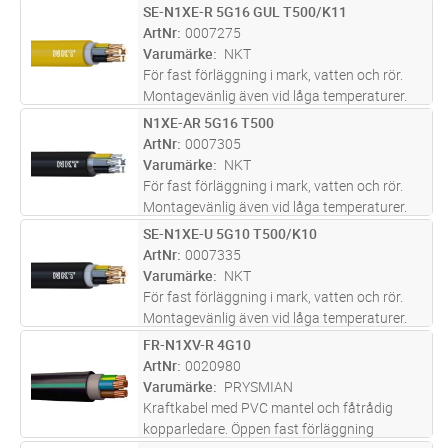
Lämplig för nedplöjning.
SE-N1XE-R 5G16 GUL T500/K11
Lägg i kundvagn
M
ArtNr
0007275
Varumärke
NKT
För fast förläggning i mark, vatten och rör.
Montagevänlig även vid låga temperaturer.
Lämplig för nedplöjning.
N1XE-AR 5G16 T500
Lägg i kundvagn
M
ArtNr
0007305
Varumärke
NKT
För fast förläggning i mark, vatten och rör.
Montagevänlig även vid låga temperaturer.
Lämplig för nedplöjning.
SE-N1XE-U 5G10 T500/K10
Lägg i kundvagn
M
ArtNr
0007335
Varumärke
NKT
För fast förläggning i mark, vatten och rör.
Montagevänlig även vid låga temperaturer.
Lämplig för nedplöjning.
FR-N1XV-R 4G10
Lägg i kundvagn
M
ArtNr
0020980
Varumärke
PRYSMIAN
Kraftkabel med PVC mantel och fåtrådig
kopparledare. Öppen fast förläggning