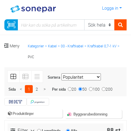
Logga in
Meny
Kategorier
Kabel
00 - Kraftkabel
Kraftkabel 0,7-1 kV
PVC
Sortera
<
1
2
>
20
50
100
200
Sida
Per sida
Produktlinjer
Byggvarubedömning
88 st
Filter
Lagerförda
Alla