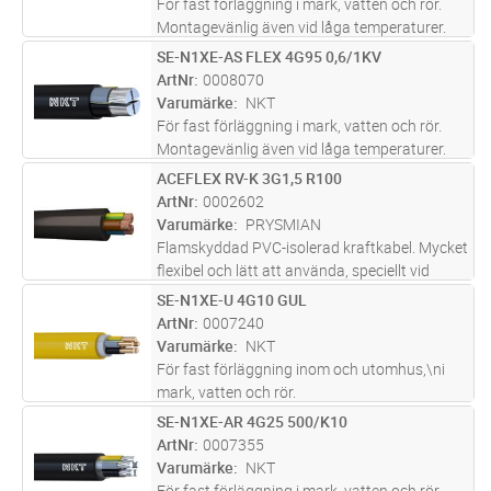
För fast förläggning i mark, vatten och rör.
Montagevänlig även vid låga temperaturer.
Lämplig för nedplöjning.
SE-N1XE-AS FLEX 4G95 0,6/1KV
Lägg i kundvagn
M
ArtNr
0008070
Varumärke
NKT
För fast förläggning i mark, vatten och rör.
Montagevänlig även vid låga temperaturer.
Lämplig för nedplöjning.
ACEFLEX RV-K 3G1,5 R100
Lägg i kundvagn
M
ArtNr
0002602
Varumärke
PRYSMIAN
Flamskyddad PVC-isolerad kraftkabel. Mycket
flexibel och lätt att använda, speciellt vid
dragning i trånga utrymmen. Avsedd för fast
SE-N1XE-U 4G10 GUL
Lägg i kundvagn
M
förläggning utomhus, i rör, i mark. Får dock ej
ArtNr
0007240
plöjas ned. Ledar
...läs mer
Varumärke
NKT
För fast förläggning inom och utomhus,\ni
mark, vatten och rör.
SE-N1XE-AR 4G25 500/K10
Lägg i kundvagn
M
ArtNr
0007355
Varumärke
NKT
För fast förläggning i mark, vatten och rör.