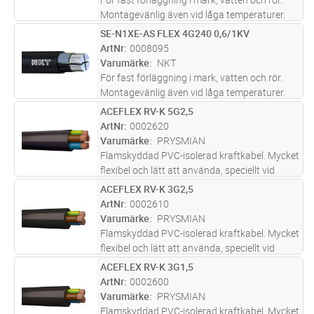
Montagevänlig även vid låga temperaturer.
Lämplig för nedplöjning.
SE-N1XE-AS FLEX 4G240 0,6/1KV
Lägg i kundvagn
M
ArtNr
0008095
Varumärke
NKT
För fast förläggning i mark, vatten och rör.
Montagevänlig även vid låga temperaturer.
Lämplig för nedplöjning.
ACEFLEX RV-K 5G2,5
Lägg i kundvagn
M
ArtNr
0002620
Varumärke
PRYSMIAN
Flamskyddad PVC-isolerad kraftkabel. Mycket
flexibel och lätt att använda, speciellt vid
dragning i trånga utrymmen. Avsedd för fast
ACEFLEX RV-K 3G2,5
Lägg i kundvagn
M
förläggning utomhus, i rör, i mark. Får dock ej
ArtNr
0002610
plöjas ned. Ledar
...läs mer
Varumärke
PRYSMIAN
Flamskyddad PVC-isolerad kraftkabel. Mycket
flexibel och lätt att använda, speciellt vid
dragning i trånga utrymmen. Avsedd för fast
ACEFLEX RV-K 3G1,5
Lägg i kundvagn
M
förläggning utomhus, i rör, i mark. Får dock ej
ArtNr
0002600
plöjas ned. Ledar
...läs mer
Varumärke
PRYSMIAN
Flamskyddad PVC-isolerad kraftkabel. Mycket