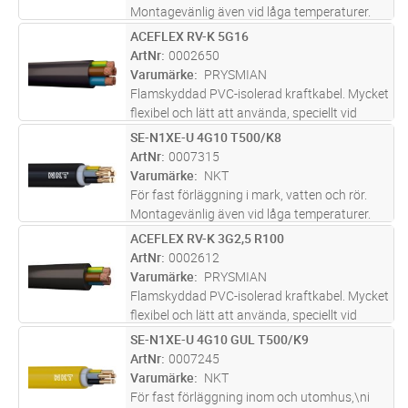
Montagevänlig även vid låga temperaturer.
Lämplig för nedplöjning.
ACEFLEX RV-K 5G16
Lägg i kundvagn
M
ArtNr
0002650
Varumärke
PRYSMIAN
Flamskyddad PVC-isolerad kraftkabel. Mycket
flexibel och lätt att använda, speciellt vid
dragning i trånga utrymmen. Avsedd för fast
SE-N1XE-U 4G10 T500/K8
Lägg i kundvagn
M
förläggning utomhus, i rör, i mark. Får dock ej
ArtNr
0007315
plöjas ned. Ledar
...läs mer
Varumärke
NKT
För fast förläggning i mark, vatten och rör.
Montagevänlig även vid låga temperaturer.
Lämplig för nedplöjning.
ACEFLEX RV-K 3G2,5 R100
Lägg i kundvagn
M
ArtNr
0002612
Varumärke
PRYSMIAN
Flamskyddad PVC-isolerad kraftkabel. Mycket
flexibel och lätt att använda, speciellt vid
dragning i trånga utrymmen. Avsedd för fast
SE-N1XE-U 4G10 GUL T500/K9
Lägg i kundvagn
M
förläggning utomhus, i rör, i mark. Får dock ej
ArtNr
0007245
plöjas ned. Ledar
...läs mer
Varumärke
NKT
För fast förläggning inom och utomhus,\ni