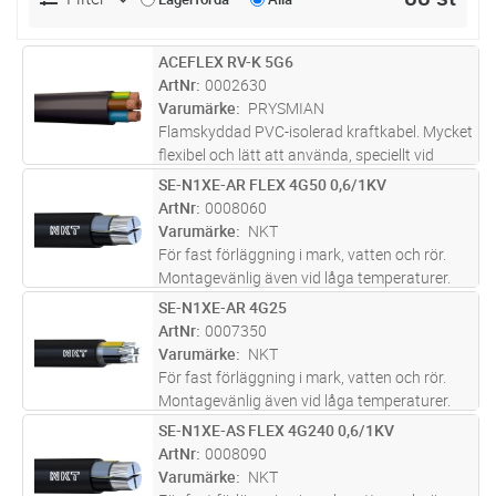
ACEFLEX RV-K 5G6
Lägg i kundvagn
M
ArtNr
0002630
Varumärke
PRYSMIAN
Flamskyddad PVC-isolerad kraftkabel. Mycket
flexibel och lätt att använda, speciellt vid
dragning i trånga utrymmen. Avsedd för fast
SE-N1XE-AR FLEX 4G50 0,6/1KV
Lägg i kundvagn
M
förläggning utomhus, i rör, i mark. Får dock ej
ArtNr
0008060
plöjas ned. Ledar
...läs mer
Varumärke
NKT
För fast förläggning i mark, vatten och rör.
Montagevänlig även vid låga temperaturer.
Lämplig för nedplöjning.
SE-N1XE-AR 4G25
Lägg i kundvagn
M
ArtNr
0007350
Varumärke
NKT
För fast förläggning i mark, vatten och rör.
Montagevänlig även vid låga temperaturer.
Lämplig för nedplöjning.
SE-N1XE-AS FLEX 4G240 0,6/1KV
Lägg i kundvagn
M
ArtNr
0008090
Varumärke
NKT