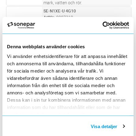
mark, vatten och rör.
SE-N1XE-U 4G10
Lägg i kundvagn
M
ArtNr
0007310
Varumärke
NKT
För fast förläggning i mark, vatten och rör.
Montagevänlig även vid låga temperaturer.
Lämplig för nedplöjning.
SE-N1XE-AR FLEX 4G50 0,6/1KV
Lägg i kundvagn
M
Denna webbplats använder cookies
ArtNr
0008065
Vi använder enhetsidentifierare för att anpassa innehållet
Varumärke
NKT
och annonserna till användarna, tillhandahålla funktioner
För fast förläggning i mark, vatten och rör.
Montagevänlig även vid låga temperaturer.
för sociala medier och analysera vår trafik. Vi
Lämplig för nedplöjning.
vidarebefordrar även sådana identifierare och annan
SE-N1XE-AS FLEX 4G150 0,6/1KV
Lägg i kundvagn
M
ArtNr
0008085
information från din enhet till de sociala medier och
Varumärke
NKT
annons- och analysföretag som vi samarbetar med.
För fast förläggning i mark, vatten och rör.
Dessa kan i sin tur kombinera informationen med annan
Montagevänlig även vid låga temperaturer.
information som du har tillhandahållit eller som de har
Lämplig för nedplöjning.
ACEFLEX RV-K 5G10
Lägg i kundvagn
M
samlat in när du har använt deras tjänster.
ArtNr
0002640
Varumärke
PRYSMIAN
Visa detaljer
Flamskyddad PVC-isolerad kraftkabel. Mycket