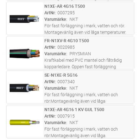
Lämplig för nedplöjning.
N1XE-AR 4G16 T500
Lägg i kundvagn
M
ArtNr
0007295
Varumärke
NKT
För fast förläggning i mark, vatten och rör.
Montagevänlig även vid låga temperaturer.
Lämplig för nedplöjning.
FR-N1XV-R 4G10 T500
Lägg i kundvagn
M
ArtNr
0020985
Varumärke
PRYSMIAN
Kraftkabel med PVC mantel och fåtrådig
kopparledare. Öppen fast förläggning
utomhus, i rör samt mark/vatten. På
SE-N1XE-R 5G16
Lägg i kundvagn
M
yttermanteln finns en färgmärkning i form av
ArtNr
0007340
en rand ”IrisTech”, vilken indikerar ledar
...läs
Varumärke
NKT
mer
För fast förläggning i mark, vatten och
rör.Montagevänlig även vid låga
temperaturer.Lämplig för nedplöjning.
N1XE-AR 4G16 1 KV GUL T500
Lägg i kundvagn
M
ArtNr
0007915
Varumärke
NKT
För fast förläggning i mark, vatten och
rör.Montagevänlig även vid låga