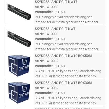
Bra böjlighet och bra mekanisk skydd vid
SKYDDSSLANG PCLT NW17
Lägg i kundvagn
M
torra och låga temperaturförhållande.
ArtNr
1410031
Temperaturområde –50°C /+105°C. Tillfä
...läs
Varumärke
RUTAB
mer
PCL-slangen är vår standardslang och
lämpad för de flesta typer av applikationer.
Bra böjlighet och bra mekanisk skydd vid
SKYDDSSLANG PCLT NW7
Lägg i kundvagn
M
torra och låga temperaturförhållande.
ArtNr
1410001
Temperaturområde –50°C /+105°C. Tillfä
...läs
Varumärke
RUTAB
mer
PCL-slangen är vår standardslang och
lämpad för de flesta typer av applikationer.
Bra böjlighet och bra mekanisk skydd vid
SKYDDSSLANG PCLT NW10 BOX50M
Lägg i kundvagn
M
torra och låga temperaturförhållande.
ArtNr
1410012
Temperaturområde –50°C /+105°C. Tillfä
...läs
Varumärke
RUTAB
mer
SLANG-IN-BOX Skyddsslang/Standardslang
PCL. PCL är lämpad för de flesta typer av
applikationer. Den utmärker sig genom att ha
SKYDDSSLANG PCLT NW17 BOX30M
Lägg i kundvagn
M
god UV-resistens samt hög tolerans vid låga
ArtNr
1410032
temperaturer. Temperaturområd
...läs mer
Varumärke
RUTAB
SLANG-IN-BOX Skyddsslang/Standardslang
PCL. PCL är lämpad för de flesta typer av
applikationer. Den utmärker sig genom att ha