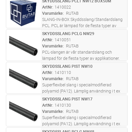
SKYDDSSLANG PCLT NW12 BOX50M
Lägg i kundvagn
M
god UV-resistens samt hög tolerans vid låga
ArtNr
1410022
temperaturer. Temperaturområd
...läs mer
Varumärke
RUTAB
SLANG-IN-BOX Skyddsslang/Standardslang
PCL. PCL är lämpad för de flesta typer av
applikationer. Den utmärker sig genom att ha
SKYDDSSLANG PCLG NW29
Lägg i kundvagn
M
god UV-resistens samt hög tolerans vid låga
ArtNr
1410051
temperaturer. Temperaturområd
...läs mer
Varumärke
RUTAB
PCL-slangen är vår standardslang och
lämpad för de flesta typer av applikationer.
Bra böjlighet och bra mekanisk skydd vid
SKYDDSSLANG PIST NW10
Lägg i kundvagn
M
torra och låga temperaturförhållande.
ArtNr
1410110
Temperaturområde –50°C /+105°C. Tillfä
...läs
Varumärke
RUTAB
mer
Superflexibel slang i specialmodifierad
polyamid (PA12). Lämplig användning i t ex
robotar och maskiner med mycket rörelser.
SKYDDSSLANG PIST NW17
Lägg i kundvagn
M
Mycket lämpad för utomhusbruk p.g.a.
ArtNr
1410130
extrem UV-resistens. Klarar 10 miljon
...läs
Varumärke
RUTAB
mer
Superflexibel slang i specialmodifierad
polyamid (PA12). Lämplig användning i t ex
robotar och maskiner med mycket rörelser.
SKYDDSSLANG PCLG NW48