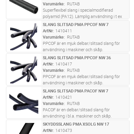
utomhusbruk p.g.a. extrem UV-resistens.
Varumärke
RUTAB
Kla
...läs mer
Superflexibel slang i specialmodifierad
polyamid (PA12). Lämplig användning i t ex
robotar och maskiner med mycket rörelser.
SLANG SLITSAD PMA PPCOF NW 7
Lägg i kundvagn
M
Mycket lämpad för utomhusbruk p.g.a.
ArtNr
1410411
extrem UV-resistens. Klarar 10 miljon
...läs
Varumärke
RUTAB
mer
PPCOF är en mjuk delbar/slitsad slang för
användning i maskiner och skåp.
\nTemperaturområde: –40°C …+105°C. Kort
SLANG SLITSAD PMA PPCOF NW 36
Lägg i kundvagn
M
150°C.
ArtNr
1410417
Varumärke
RUTAB
PPCOF är en mjuk delbar/slitsad slang för
användning i maskiner och skåp.
\nTemperaturområde: –40°C …+105°C. Kort
SLANG SLITSAD PMA PACOF NW 7
Lägg i kundvagn
M
150°C.
ArtNr
1410421
Varumärke
RUTAB
PACOF är en delbar/slitsad slang för
användning i bl.a. maskiner och skåp.
Temperaturområde –40°C /+105°C.
SKYDDSSLANG PMA XSOLG NW 17
Lägg i kundvagn
M
Kortfristigt 150°C.
ArtNr
1410473