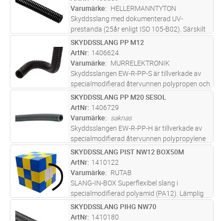
Varumärke
HELLERMANNTYTON
Skyddsslang med dokumenterad UV-
prestanda (25år enligt ISO 105-B02). Särskilt
lämpad för sol- och utomhusapplikationer.
SKYDDSSLANG PP M12
Lägg i kundvagn
M
ArtNr
1406624
Varumärke
MURRELEKTRONIK
Skyddsslangen EW-R-PP-S är tillverkade av
specialmodifierad återvunnen polypropen och
kännetecknas av utmärkt kemisk
SKYDDSSLANG PP M20 SESOL
Lägg i kundvagn
M
beständighet. Tack vare den minskade
ArtNr
1406729
materialåtgången är de lättare och mer
Varumärke
saknas
flexib
...läs mer
Skyddsslangen EW-R-PP-H är tillverkade av
specialmodifierad återvunnen polypropylene
av lite tyngre material och kännetecknas av
SKYDDSSLANG PIST NW12 BOX50M
Lägg i kundvagn
M
utmärkt kemisk beständighet. De är särskilt
ArtNr
1410122
lämpade för lätta applikat
...läs mer
Varumärke
RUTAB
SLANG-IN-BOX Superflexibel slang i
specialmodifierad polyamid (PA12). Lämplig
användning i t ex robotar och maskiner med
SKYDDSSLANG PIHG NW70
Lägg i kundvagn
M
mycket rörelser. Mycket lämpad för
ArtNr
1410180