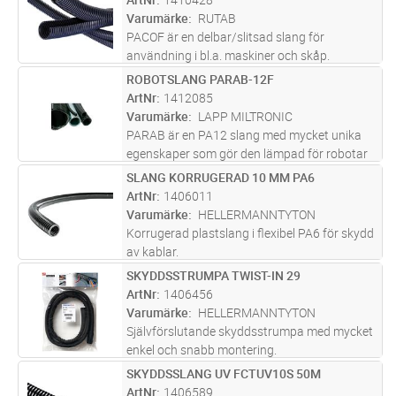
vare den minskade materialanvändningen är
Varumärke
RUTAB
de l
...läs mer
PACOF är en delbar/slitsad slang för
användning i bl.a. maskiner och skåp.
Temperaturområde –40°C /+105°C.
ROBOTSLANG PARAB-12F
Lägg i kundvagn
M
Kortfristigt 150°C.
ArtNr
1412085
Varumärke
LAPP MILTRONIC
PARAB är en PA12 slang med mycket unika
egenskaper som gör den lämpad för robotar
och andra maskiner med rörliga delar samt
SLANG KORRUGERAD 10 MM PA6
Lägg i kundvagn
M
övriga högflexibla installationer
ArtNr
1406011
Temperaturområde: -40°C till +85°C dy
...läs
Varumärke
HELLERMANNTYTON
mer
Korrugerad plastslang i flexibel PA6 för skydd
av kablar.
SKYDDSSTRUMPA TWIST-IN 29
Lägg i kundvagn
ST
ArtNr
1406456
Varumärke
HELLERMANNTYTON
Självförslutande skyddsstrumpa med mycket
enkel och snabb montering.
SKYDDSSLANG UV FCTUV10S 50M
Lägg i kundvagn
M
ArtNr
1406589