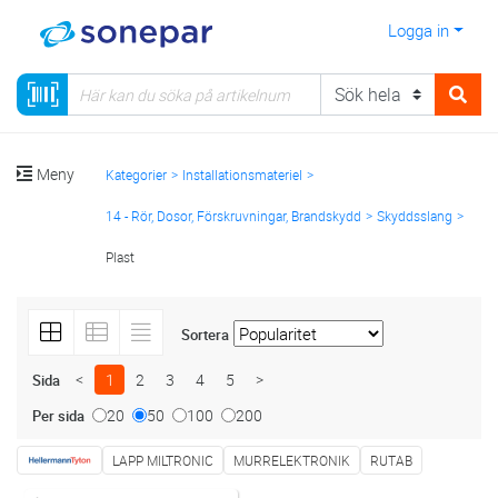
Logga in
Meny
Kategorier
Installationsmateriel
14 - Rör, Dosor, Förskruvningar, Brandskydd
Skyddsslang
Plast
Sortera
<
1
2
3
4
5
>
Sida
20
50
100
200
Per sida
LAPP MILTRONIC
MURRELEKTRONIK
RUTAB