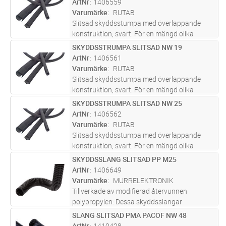
ArtNr
1406559
Material i polyester monofil och multif
...läs
Varumärke
RUTAB
mer
Slitsad skyddsstumpa med överlappande
konstruktion, svart. För en mängd olika
applikationer, även för eftermontering.
SKYDDSSTRUMPA SLITSAD NW 19
Lägg i kundvagn
M
Buntning eller vibrationsskydd av kablar.
ArtNr
1406561
Material i polyester monofil och multif
...läs
Varumärke
RUTAB
mer
Slitsad skyddsstumpa med överlappande
konstruktion, svart. För en mängd olika
applikationer, även för eftermontering.
SKYDDSSTRUMPA SLITSAD NW 25
Lägg i kundvagn
M
Buntning eller vibrationsskydd av kablar.
ArtNr
1406562
Material i polyester monofil och multif
...läs
Varumärke
RUTAB
mer
Slitsad skyddsstumpa med överlappande
konstruktion, svart. För en mängd olika
applikationer, även för eftermontering.
SKYDDSSLANG SLITSAD PP M25
Lägg i kundvagn
M
Buntning eller vibrationsskydd av kablar.
ArtNr
1406649
Material i polyester monofil och multif
...läs
Varumärke
MURRELEKTRONIK
mer
Tillverkade av modifierad återvunnen
polypropylen: Dessa skyddsslangar
kännetecknas av sin utmärkta kemiska
SLANG SLITSAD PMA PACOF NW 48
Lägg i kundvagn
M
beständighet. Lättare och mer flexibla: Tack
ArtNr
1410428