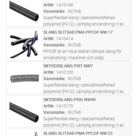
Lägg i kundvagn
M
Mycket lämpad för utomhusbruk p.g.a.
ArtNr
1410140
extrem UV-resistens. Klarar 10 miljon
...läs
Varumärke
RUTAB
mer
Superflexibel slang i specialmodifierad
polyamid (PA12). Lämplig användning i t ex
robotar och maskiner med mycket rörelser.
SLANG SLITSAD PMA PPCOF NW 17
Lägg i kundvagn
M
Mycket lämpad för utomhusbruk p.g.a.
ArtNr
1410414
extrem UV-resistens. Klarar 10 miljon
...läs
Varumärke
RUTAB
mer
PPCOF är en mjuk delbar/slitsad slang för
användning i maskiner och skåp.
\nTemperaturområde: –40°C …+105°C. Kort
SKYDDSSLANG PIST NW7
Lägg i kundvagn
M
150°C.
ArtNr
1410100
Varumärke
RUTAB
Superflexibel slang i specialmodifierad
polyamid (PA12). Lämplig användning i t ex
robotar och maskiner med mycket rörelser.
SKYDDSSLANG PISG NW48
Lägg i kundvagn
M
Mycket lämpad för utomhusbruk p.g.a.
ArtNr
1410170
extrem UV-resistens. Klarar 10 miljon
...läs
Varumärke
RUTAB
mer
Superflexibel slang i specialmodifierad
polyamid (PA12). Lämplig användning i t ex
robotar och maskiner med mycket rörelser.
SLANG SLITSAD PMA PPCOF NW 23
Lägg i kundvagn
M