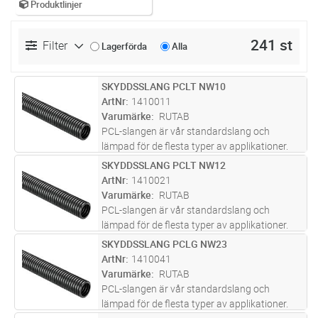
Produktlinjer
241 st
Filter
Lagerförda
Alla
SKYDDSSLANG PCLT NW10
Lägg i kundvagn
M
ArtNr
1410011
Varumärke
RUTAB
PCL-slangen är vår standardslang och
lämpad för de flesta typer av applikationer.
Bra böjlighet och bra mekanisk skydd vid
SKYDDSSLANG PCLT NW12
Lägg i kundvagn
M
torra och låga temperaturförhållande.
ArtNr
1410021
Temperaturområde –50°C /+105°C. Tillfä
...läs
Varumärke
RUTAB
mer
PCL-slangen är vår standardslang och
lämpad för de flesta typer av applikationer.
Bra böjlighet och bra mekanisk skydd vid
SKYDDSSLANG PCLG NW23
Lägg i kundvagn
M
torra och låga temperaturförhållande.
ArtNr
1410041
Temperaturområde –50°C /+105°C. Tillfä
...läs
Varumärke
RUTAB
mer
PCL-slangen är vår standardslang och
lämpad för de flesta typer av applikationer.