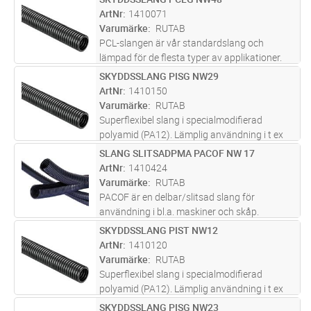
Lägg i kundvagn
M
Mycket lämpad för utomhusbruk p.g.a.
ArtNr
1410071
extrem UV-resistens. Klarar 10 miljon
...läs
Varumärke
RUTAB
mer
PCL-slangen är vår standardslang och
lämpad för de flesta typer av applikationer.
Bra böjlighet och bra mekanisk skydd vid
SKYDDSSLANG PISG NW29
Lägg i kundvagn
M
torra och låga temperaturförhållande.
ArtNr
1410150
Temperaturområde –50°C /+105°C. Tillfä
...läs
Varumärke
RUTAB
mer
Superflexibel slang i specialmodifierad
polyamid (PA12). Lämplig användning i t ex
robotar och maskiner med mycket rörelser.
SLANG SLITSADPMA PACOF NW 17
Lägg i kundvagn
M
Mycket lämpad för utomhusbruk p.g.a.
ArtNr
1410424
extrem UV-resistens. Klarar 10 miljon
...läs
Varumärke
RUTAB
mer
PACOF är en delbar/slitsad slang för
användning i bl.a. maskiner och skåp.
Temperaturområde –40°C /+105°C.
SKYDDSSLANG PIST NW12
Lägg i kundvagn
M
Kortfristigt 150°C.
ArtNr
1410120
Varumärke
RUTAB
Superflexibel slang i specialmodifierad
polyamid (PA12). Lämplig användning i t ex
robotar och maskiner med mycket rörelser.
SKYDDSSLANG PISG NW23